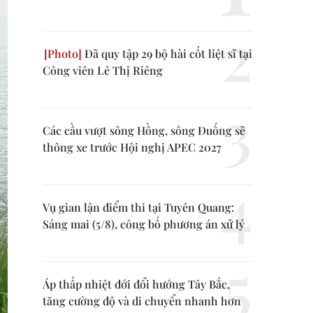
Đã quy tập 29 bộ hài cốt liệt sĩ tại
Công viên Lê Thị Riêng
Các cầu vượt sông Hồng, sông Đuống sẽ
thông xe trước Hội nghị APEC 2027
Vụ gian lận điểm thi tại Tuyên Quang:
Sáng mai (5/8), công bố phương án xử lý
Áp thấp nhiệt đới đổi hướng Tây Bắc,
tăng cường độ và di chuyển nhanh hơn