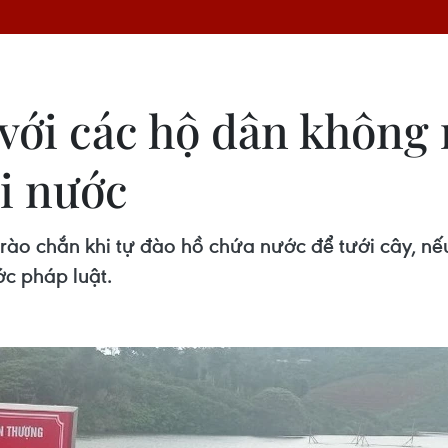
với các hộ dân không 
ối nước
rào chắn khi tự đào hồ chứa nước để tưới cây, nế
ớc pháp luật.