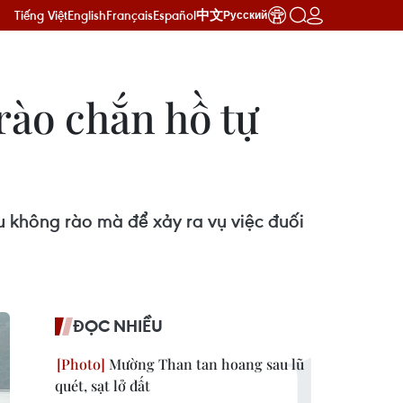
Tiếng Việt
English
Français
Español
中文
Русский
rào chắn hồ tự
u không rào mà để xảy ra vụ việc đuối
ĐỌC NHIỀU
Mường Than tan hoang sau lũ
quét, sạt lở đất