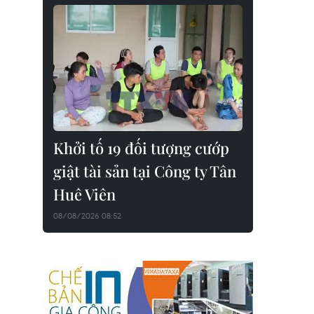
Khởi tố 19 đối tượng cướp
giật tài sản tại Công ty Tân
Huê Viên
08/08/2026 08:52