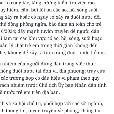
c Tổ công tác, tăng cường kiểm tra việc rào
y hiểm, cấm bơi lội tại các ao, hồ, sông suối,
g xảy ra hoặc có nguy cơ xảy ra đuối nước đối
 chủ động phòng ngừa, bảo đảm an toàn cho trẻ
 6/2024; đẩy mạnh tuyên truyền để người dân
 làm tại các khu vực có ao, hồ, sông, suối hoặc
quản lý chặt trẻ em trong thời gian không đến
 hè, không để xảy ra tình trạng đuối nước trẻ em.
h nhiệm của người đứng đầu trong việc thực
hống đuối nước tại đơn vị, địa phương; truy cứu
 các trường hợp có dấu hiệu vi phạm theo quy
trách nhiệm trước Chủ tịch Ủy ban Nhân dân tỉnh
ối nước trẻ em trên địa bàn.
và xã hội chủ trì, phối hợp với các sở, ngành,
h thông tin, tuyên truyền về phòng, chống tai