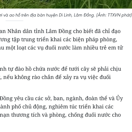
lợi và ao hồ trên địa bàn huyện Di Linh, Lâm Đồng. (Ảnh: TTXVN phát)
ban Nhân dân tỉnh Lâm Đồng cho biết đã chỉ đạo
ương tập trung triển khai các biện pháp phòng,
u một loạt các vụ đuối nước làm nhiều trẻ em tử
nh tự đào hồ chứa nước để tưới cây sẽ phải chịu
, nếu không rào chắn để xảy ra vụ việc đuối
ồng yêu cầu các sở, ban, ngành, đoàn thể và Ủy
ành phố chủ động, nghiêm túc triển khai các
 nạn thương tích và phòng, chống đuối nước cho