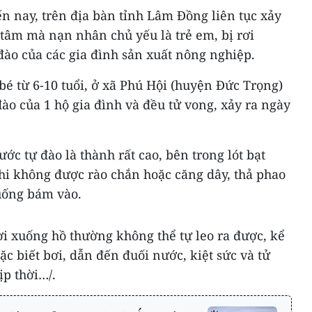
 nay, trên địa bàn tỉnh Lâm Đồng liên tục xảy
tâm mà nạn nhân chủ yếu là trẻ em, bị rơi
đào của các gia đình sản xuất nông nghiệp.
 bé từ 6-10 tuổi, ở xã Phú Hội (huyện Đức Trọng)
ào của 1 hộ gia đình và đều tử vong, xảy ra ngày
ớc tự đào là thành rất cao, bên trong lót bạt
khi không được rào chắn hoặc căng dây, thả phao
xuống bám vào.
ơi xuống hồ thường không thể tự leo ra được, kể
ặc biết bơi, dẫn đến đuối nước, kiệt sức và tử
p thời…/.