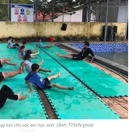
dạy bơi cho các em học sinh. (Ảnh: TTXVN phát)