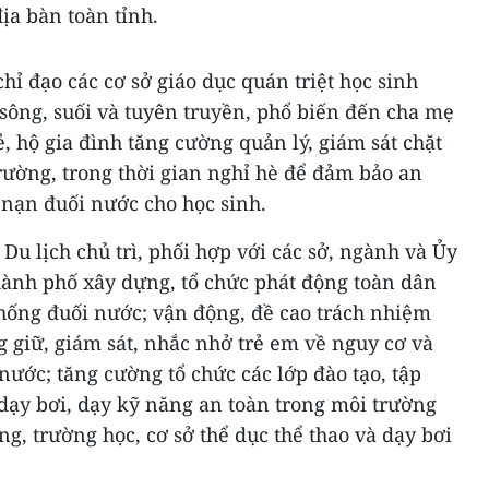
ịa bàn toàn tỉnh.
hỉ đạo các cơ sở giáo dục quán triệt học sinh
, sông, suối và tuyên truyền, phổ biến đến cha mẹ
ẻ, hộ gia đình tăng cường quản lý, giám sát chặt
trường, trong thời gian nghỉ hè để đảm bảo an
 nạn đuối nước cho học sinh.
Du lịch chủ trì, phối hợp với các sở, ngành và Ủy
ành phố xây dựng, tổ chức phát động toàn dân
hống đuối nước; vận động, đề cao trách nhiệm
ng giữ, giám sát, nhắc nhở trẻ em về nguy cơ và
ước; tăng cường tổ chức các lớp đào tạo, tập
dạy bơi, dạy kỹ năng an toàn trong môi trường
ng, trường học, cơ sở thể dục thể thao và dạy bơi