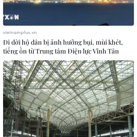
vietnamplus.vn
Di dời hộ dân bị ảnh hưởng bụi, mùi khét,
tiếng ồn từ Trung tâm Điện lực Vĩnh Tân
Đắk Nông: Rủ nhau đi tắm ao, hai cháu
nhỏ đuối nước thương tâm
13/05/2024 10:53
Theo chính quyền xã Quảng Hòa, huyện Đắk Glong,