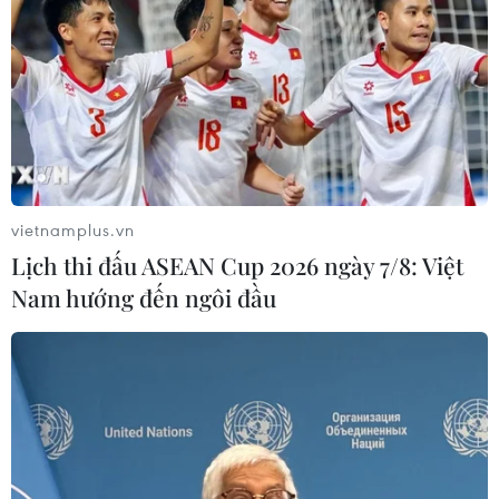
vietnamplus.vn
Lịch thi đấu ASEAN Cup 2026 ngày 7/8: Việt
Nam hướng đến ngôi đầu
TIN CÙNG CHUYÊN MỤC
Đắk Lắk bảo đảm điều kiện học tập
cho học sinh vùng biên