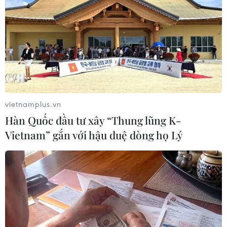
Hà Tĩnh: Hai em học sinh lớp 9 mất tích
khi đang tắm biển
18/05/2024 14:19
vietnamplus.vn
Trong lúc tắm biển ở xã Xuân Hội (huyện Nghi Xuân,
Hàn Quốc đầu tư xây “Thung lũng K-
Hà Tĩnh), hai em là V.T.T (xóm Hội Minh) và P.T.L (xóm
Vietnam” gắn với hậu duệ dòng họ Lý
Tân Ninh Châu), cùng là học sinh lớp 9, không may bị
sóng cuốn trôi ra xa và mất tích.