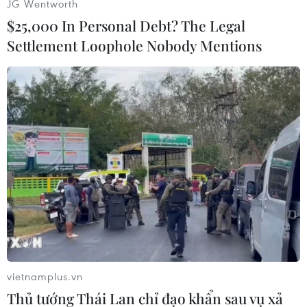
JG Wentworth
Trong lúc tắm, có hai em là V.T.T (xóm Hội
$25,000 In Personal Debt? The Legal
Minh) và P.T.L (xóm Tân Ninh Châu), cùng học
Settlement Loophole Nobody Mentions
lớp 9, không may bị sóng cuốn trôi ra xa và mất
tích.
Ngay khi sự việc xảy ra, gia đình, người dân địa
phương và lực lượng chức năng đã nỗ lực tìm
kiếm hai nạn nhân mất tích. Tuy nhiên, hai
ngày vừa qua sóng biển rất lớn khiến công tác
tìm kiếm gặp nhiều khó khăn.
Tỉnh Hà Tĩnh đang bước vào cao điểm nắng
nóng. Đây cũng là thời điểm học sinh các cấp
bắt đầu nghỉ hè, các em thường xuyên rủ nhau
đi tắm ở biển, ao, hồ, sông suối, tiềm ẩn nguy cơ
vietnamplus.vn
rất lớn xảy ra đuối nước.
Thủ tướng Thái Lan chỉ đạo khẩn sau vụ xả