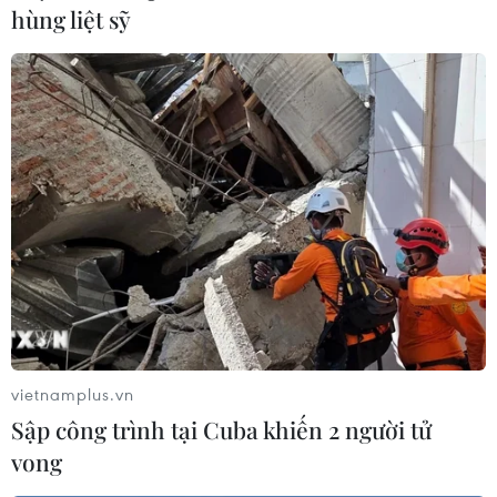
hùng liệt sỹ
vietnamplus.vn
Sập công trình tại Cuba khiến 2 người tử
vong