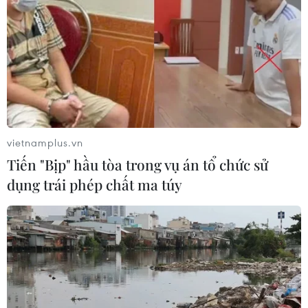
- bản sắc cửa biển và chiều sâu văn
hóa
07/08/2026 03:08
Chiến dịch 500 ngày đêm: Lặng
thầm viết tiếp hành trình trở về của
các liệt sỹ
vietnamplus.vn
07/08/2026 03:04
Tiến "Bịp" hầu tòa trong vụ án tổ chức sử
dụng trái phép chất ma túy
Lào Cai khẩn trương tìm kiếm 2
người mất tích do mưa lũ
07/08/2026 03:04
Hà Nội cảnh báo về việc sử dụng tế