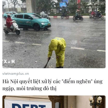
(TTXVN/Vietnam+)
vietnamplus.vn
Hà Nội quyết liệt xử lý các "điểm nghẽn" úng
ngập, môi trường đô thị
#Hà Tĩnh
#Đuối nước
#Nạn nhân mất tích
#Tìm kiếm nạn nhân
#Tắm biển
Hà Tĩnh