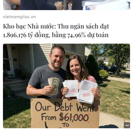
sáng 20/5, Chủ tịch Ủy ban Nhân dân xã Xuân
Hội Nguyễn Anh Hải cho biết sau hai ngày tìm
vietnamplus.vn
kiếm, người dân đã tìm thấy thi thể của em P.T.L
Kho bạc Nhà nước: Thu ngân sách đạt
(xóm Tân Ninh Châu).
1.896.176 tỷ đồng, bằng 74,96% dự toán
Em P.T.L được tìm thấy lúc 3 giờ ngày 20/5, tại
bãi biển xã Xuân Phổ (huyện Nghi Xuân), cách
vị trí xảy ra đuối nước ban đầu khoảng 5km.
Hiện, lực lượng chức năng và người dân địa
phương tiếp tục huy động phương tiện và người
nỗ lực tìm kiếm nạn nhân còn lại.
Trước đó, như phóng viên TTXVN đã đưa tin,
vào khoảng 16 giờ ngày 18/5, một nhóm 5 trẻ
(đều trú tại xã Xuân Hội, huyện Nghi Xuân) rủ
nhau xuống biển ở xã Xuân Hội để tắm.