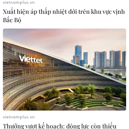
vietnamplus.vn
Xuất hiện áp thấp nhiệt đới trên khu vực vịnh
Khắc phục “thẻ vàng” IUU ở Vĩnh
Bắc Bộ
Long: Siết chặt quản lý nghề cá
07/08/2026 04:41
Miền Bắc giảm mưa từ đêm
nay, cuối tuần chuyển nắng nóng
07/08/2026 04:41
Tiến "Bịp" hầu tòa trong vụ
án tổ chức sử dụng trái phép chất ma
túy
vietnamplus.vn
07/08/2026 04:40
Thưởng vượt kế hoạch: động lực còn thiếu