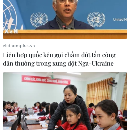
07/08/2026 07:35
Xuất hiện các cung trượt sạt kèm
theo nhiều vết nứt, gãy tại Sơn La
07/08/2026 07:31
vietnamplus.vn
Liên hợp quốc kêu gọi chấm dứt tấn công
dân thường trong xung đột Nga-Ukraine
17 giờ ngày 7/8, mở cửa tràn xả mặt
điều tiết hồ chứa thủy điện Lai Châu
07/08/2026 07:28
Di dời hộ dân bị ảnh hưởng bụi, mùi
khét, tiếng ồn từ Trung tâm Điện lực
Vĩnh Tân