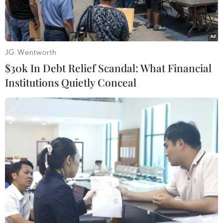
JG Wentworth
$30k In Debt Relief Scandal: What Financial
Institutions Quietly Conceal
Người dân và gia đình mòn mỏi ngóng trông tin tức của các
em. (Ảnh: Hoàng Ngà/TTXVN)
Liên quan đến vụ đuối nước khiến hai trẻ tại xã
Xuân Hội, huyện Nghi Xuân (Hà Tĩnh) mất tích,