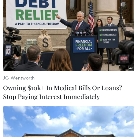
Theo dõi VietnamPlus
TIN LIÊN QUAN
JG Wentworth
Owning $10k+ In Medical Bills Or Loans?
Stop Paying Interest Immediately