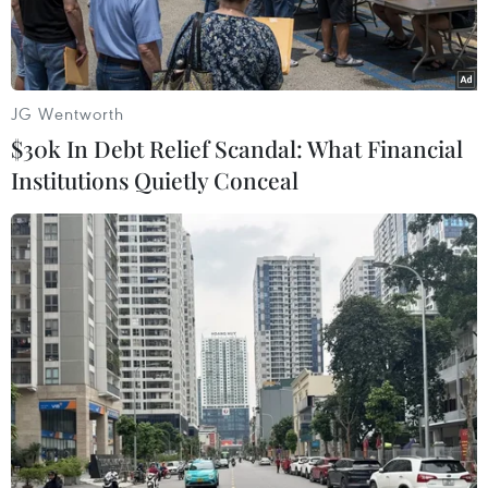
JG Wentworth
$30k In Debt Relief Scandal: What Financial
Institutions Quietly Conceal
Hệ thống vận hành phun khử khuẩn tự động theo hành lý của
hành khách tại sân bay Tân Sơn Nhất. (Ảnh: ACV cung cấp)
Theo thông tin từ Tổng công ty Cảng hàng
không Việt Nam (ACV), vào chiều ngày 9/2 (tức