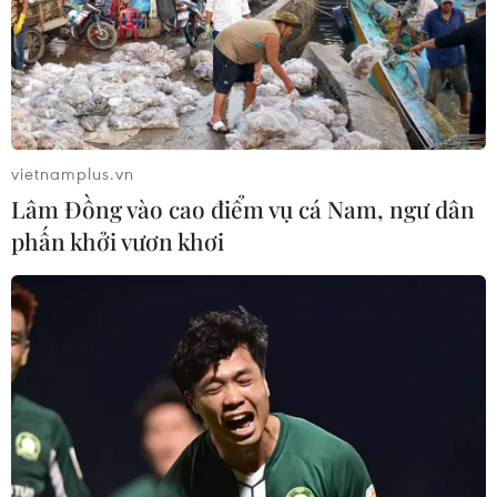
vietnamplus.vn
Lâm Đồng vào cao điểm vụ cá Nam, ngư dân
phấn khởi vươn khơi