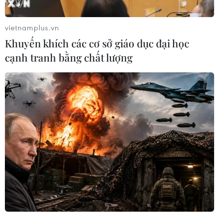
vietnamplus.vn
Khuyến khích các cơ sở giáo dục đại học
cạnh tranh bằng chất lượng
Thêm 24 ca dương tính với SARS-CoV-2
liên quan sân bay Tân Sơn Nhất
08/02/2021 06:41