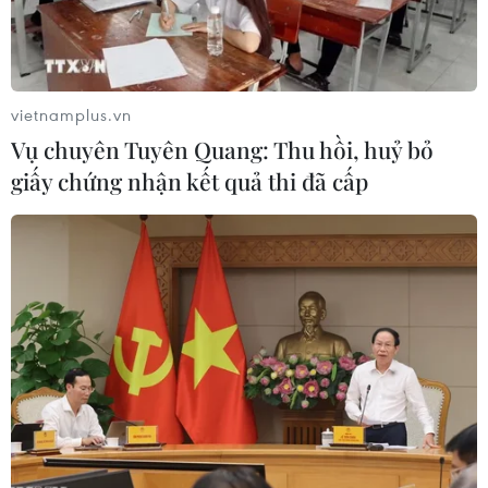
vietnamplus.vn
Vụ chuyên Tuyên Quang: Thu hồi, huỷ bỏ
giấy chứng nhận kết quả thi đã cấp
Thêm 4 ca mắc mới là đồng nghiệp nhân
viên sân bay Tân Sơn Nhất
07/02/2021 23:26
Các bệnh nhân trên là nhân viên bốc xếp hàng, hành lý
tại sân bay Tân Sơn Nhất, cùng chung 1 đội với BN1979,
công việc không có tiếp xúc với hành khách.