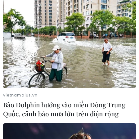
Thành lập Tổ thường trực đặc biệt chống
dịch COIVD-19 tại TP.HCM
09/02/2021 07:36
Nếu như ở Đà Nẵng dịch COVID-19 tấn công vào đầu
não ngành y tế khiến hệ thống chữa bệnh suy yếu thì tại
Thành phố Hồ Chí Minh nguồn dịch lại ở Sân bay Tân
Sơn Nhất.
vietnamplus.vn
Bão Dolphin hướng vào miền Đông Trung
Quốc, cảnh báo mưa lớn trên diện rộng