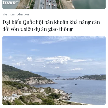
nhiều tuyến giao thông trước mùa
mưa bão
vietnamplus.vn
06/08/2026 02:23
Đại biểu Quốc hội băn khoăn khả năng cân
đối vốn 2 siêu dự án giao thông
Xe tải cẩu tông sập cầu Đắk Lung tại
Đồng Nai, hai người thoát nạn
06/08/2026 01:54
Nhiều chuyến bay tại Đức chuyển
hướng do vật thể bay gần đường
băng
05/08/2026 10:54
Thành phố Hồ Chí Minh: Hàng chục