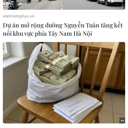
28 tháng Chạp), Cảng hàng không quốc tế Tân
Sơn Nhất (Thành phố Hồ Chí Minh) vừa đưa vào
vietnamplus.vn
hoạt động hệ thống vận hành phun khử khuẩn
Dự án mở rộng đường Nguyễn Tuân tăng kết
tự động hành lý trên băng chuyền của hành
nối khu vực phía Tây Nam Hà Nội
khách đi và đến ở nhà ga quốc nội nhằm phòng
tránh nguy cơ lây nhiễm dịch COVID-19.
“Đây là một trong những giải pháp được sân
bay Tân Sơn Nhất triển khai trong bối cảnh dịch
COVID-19 diễn biến phức tạp, sau khi một số
nhân viên bốc xếp hành lý của đơn vị phục vụ
mặt đất (VIAGS) ở sân bay này dương tính với
virus SARS-CoV-2,” lãnh đạo ACV cho hay.
Về tình hình đi lại ở sân bay dịp Tết Nguyên đán
Tân Sửu, đại diện Cảng hàng không quốc tế Tân
Sơn Nhất cho biết trong ngày 9/2, sân bay vẫn