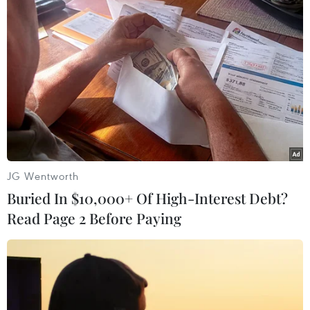
Dữ liệu việc làm Mỹ mở thêm dư địa
cho giá vàng trong tuần qua
08/08/2026 04:29
Thương mại Việt Nam-Australia
hướng tới những động lực tăng
JG Wentworth
trưởng mới
Buried In $10,000+ Of High-Interest Debt?
08/08/2026 03:29
Read Page 2 Before Paying
Nghệ An: OCOP đã có thương hiệu,
vì sao nông sản vẫn lo đầu ra?
08/08/2026 03:28