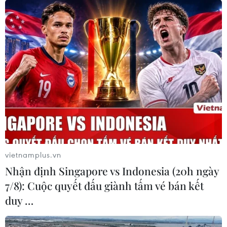
đang tiến hành các thủ tục cần thiết để xây dựng trung
tâm nghiên cứu-phát triển ở Hà Nội.
vietnamplus.vn
Nhận định Singapore vs Indonesia (20h ngày
7/8): Cuộc quyết đấu giành tấm vé bán kết
duy …