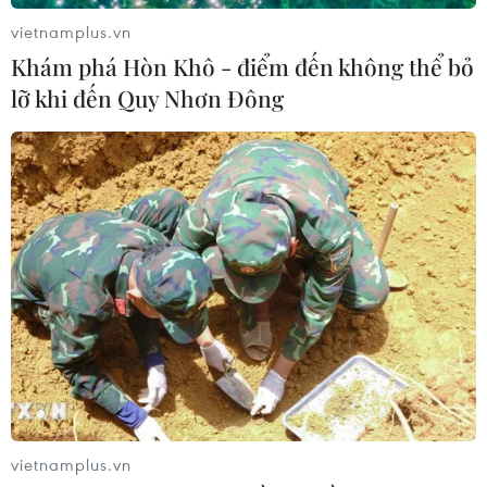
vietnamplus.vn
Khám phá Hòn Khô - điểm đến không thể bỏ
Mexico triển khai hàng nghìn binh sỹ
lỡ khi đến Quy Nhơn Đông
bảo vệ các vùng trồng bơ trọng điểm
07/08/2026 00:09
Mỹ kiểm tra gần 500 chiếc Boeing 737
MAX do nguy cơ nứt thân máy bay
06/08/2026 23:31
Ngoại giao kinh tế: Kiến tạo hệ sinh
thái đồng hành và thúc đẩy tự chủ
công nghệ
vietnamplus.vn
06/08/2026 15:33