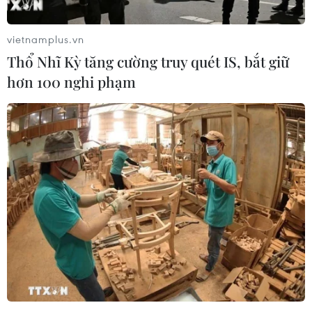
vietnamplus.vn
Thổ Nhĩ Kỳ tăng cường truy quét IS, bắt giữ
hơn 100 nghi phạm
Chỉ số sản xuất công nghiệp
5 tháng tăng 9,4%
30/05/2019 02:45
Chỉ số sản xuất công nghiệp 5 tháng năm 2019 tăng
9,4% so với cùng kỳ năm 2018, trong đó ngành công
nghiệp chế biến, chế tạo đóng vai trò chủ chốt.