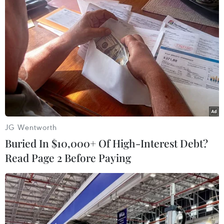
#Thành phố Hồ Chí Minh
#MTA Vietnam 2019
#Cách mạng công nghiệp 4.0
#Cơ khí chế tạo
Tp. Hồ Chí Minh
JG Wentworth
Buried In $10,000+ Of High-Interest Debt?
Read Page 2 Before Paying
Theo dõi VietnamPlus