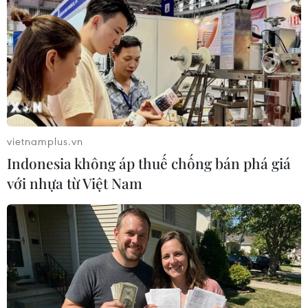
TIN LIÊN QUAN
vietnamplus.vn
Indonesia không áp thuế chống bán phá giá
với nhựa từ Việt Nam
Vốn FDI vào lĩnh vực chế biến, chế tạo
chiếm tỷ trọng cao nhất
14/09/2018 04:07