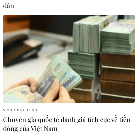
dân
Samsung sẽ xây trung tâm R&D lớn nhất
Đông Nam Á ở Việt Nam
vietnamplus.vn
14/06/2019 14:10
Chuyên gia quốc tế đánh giá tích cực về tiền
Trong cuộc gặp với Thủ tướng, ông Choi Joo Ho, Tổng
đồng của Việt Nam
giám đốc Tổ hợp Samsung tại Việt Nam cho biết hiện