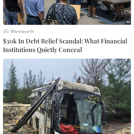
JG Wentworth
$30k In Debt Relief Scandal: What Financial
Institutions Quietly Conceal
Ảnh minh họa. (Nguồn: Vietnam+)
Sáng 18/6, tại buổi họp báo giới thiệu Triển lãm
quốc tế lần thứ 17 về máy công cụ, cơ khí chính
xác và gia công kim loại - MTA Vietnam 2019, tổ
chức ở Thành phố Hồ Chí Minh, ông BT Tee,
Tổng giám đốc Công ty Informa cho hay, cách