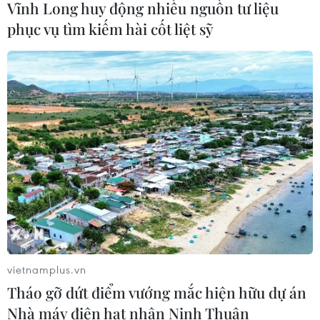
Vĩnh Long huy động nhiều nguồn tư liệu
phục vụ tìm kiếm hài cốt liệt sỹ
Việt Nam tiếp tục là thị trường trọng
điểm của doanh nghiệp thực phẩm
Ba Lan
06/08/2026 14:03
Lâm Đồng vào cao điểm vụ cá Nam,
ngư dân phấn khởi vươn khơi
06/08/2026 09:06
Giá dầu tăng khi nhà đầu tư thận
trọng trước tình hình Trung Đông
vietnamplus.vn
Tháo gỡ dứt điểm vướng mắc hiện hữu dự án
06/08/2026 09:03
Nhà máy điện hạt nhân Ninh Thuận