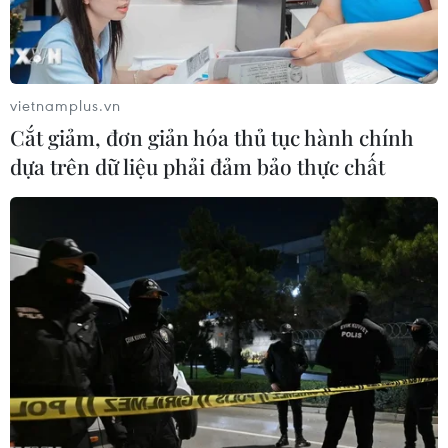
Thành phố Hà Nội ưu tiên thu hút đầu tư
vào công nghiệp hỗ trợ
03/05/2019 09:55
vietnamplus.vn
Hà Nội phấn đấu đến cuối năm 2020 sẽ có khoảng
Cắt giảm, đơn giản hóa thủ tục hành chính
900 doanh nghiệp hoạt động trong các lĩnh vực công
dựa trên dữ liệu phải đảm bảo thực chất
nghiệp hỗ trợ, trong đó khoảng 400 doanh nghiệp có hệ
thống sản xuất và sản phẩm đạt chuẩn quốc tế.