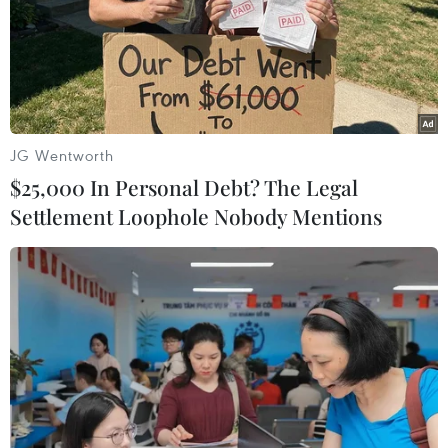
Các nhà đầu tư nước ngoài đã đầu tư vào 19 trong số
21 ngành trong hệ thống phân ngành kinh tế quốc dân,
trong đó, lĩnh vực công nghiệp chế biến, cơ khí chế tạo
chiếm tỷ trọng cao nhất.
JG Wentworth
$25,000 In Personal Debt? The Legal
Settlement Loophole Nobody Mentions