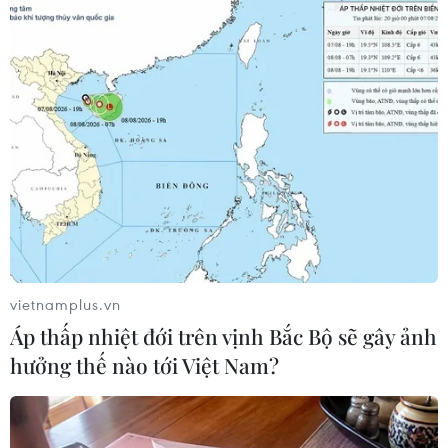
Hiện nay là thời điểm mà doanh nghiệp Việt
Nam cần có những bước đi chiến lược và đầu tư
bài bản, nhằm phát triển bền vững dựa trên
nền tảng cách mạng công nghiệp 4.0.
Dự kiến MTA Vietnam 2019 sẽ diễn ra từ ngày
2-5/7./.
(TTXVN/Vietnam+)
vietnamplus.vn
Áp thấp nhiệt đới trên vịnh Bắc Bộ sẽ gây ảnh
hưởng thế nào tới Việt Nam?