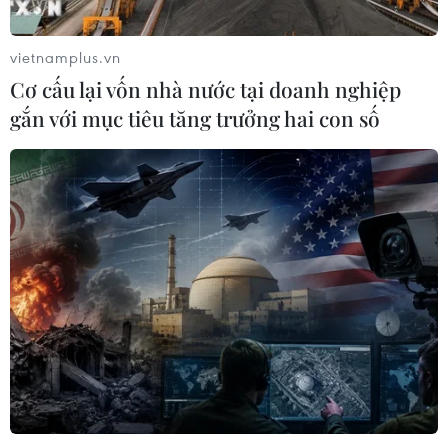
vietnamplus.vn
Cơ cấu lại vốn nhà nước tại doanh nghiệp
gắn với mục tiêu tăng trưởng hai con số
TIN CÙNG CHUYÊN MỤC
Ngân hàng Trung ương Trung Quốc
mua thêm 20 tấn vàng trong tháng 7
07/08/2026 15:21