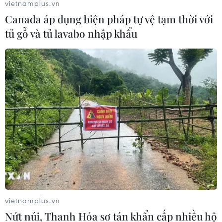
vietnamplus.vn
Canada áp dụng biện pháp tự vệ tạm thời với
tủ gỗ và tủ lavabo nhập khẩu
Triển lãm công nghiệp và sản xuất Việt
Nam năm 2019 tại Bình Dương
12/06/2019 06:15
Triển lãm giới thiệu đến khách tham quan hơn 200 gian
hàng với các sản phẩm dùng cho các ngành công
nghiệp chủ chốt như sản xuất, chế tạo, gia công, bao bì,
nhựa, thực phẩm,... đến từ nhiều quốc gia.
vietnamplus.vn
Nứt núi, Thanh Hóa sơ tán khẩn cấp nhiều hộ