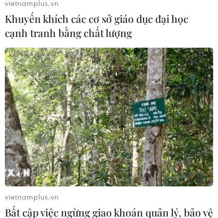
vietnamplus.vn
Khuyến khích các cơ sở giáo dục đại học
cạnh tranh bằng chất lượng
Tiếp tục đi xuống, giá xăng E5 RON92 còn
20.219 đồng mỗi lít
01/06/2019 07:46
Từ 15 giờ chiều ngày 1/6, giá xăng tiếp tục đi xuống, với
mức điều chỉnh của xăng E5 RON92 là 269 đồng/lít,
trong khi mặt hàng xăng RON95-III cũng giảm 380
đồng/lít.
vietnamplus.vn
Bất cập việc ngừng giao khoán quản lý, bảo vệ