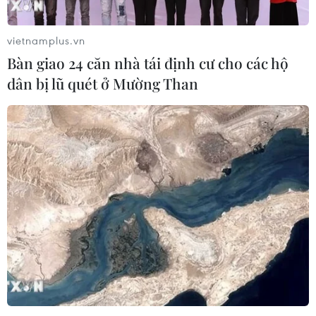
vietnamplus.vn
Bàn giao 24 căn nhà tái định cư cho các hộ
dân bị lũ quét ở Mường Than
TIN CÙNG CHUYÊN MỤC
Ngoại giao kinh tế: Kiến tạo hệ sinh
thái đồng hành và thúc đẩy tự chủ
công nghệ