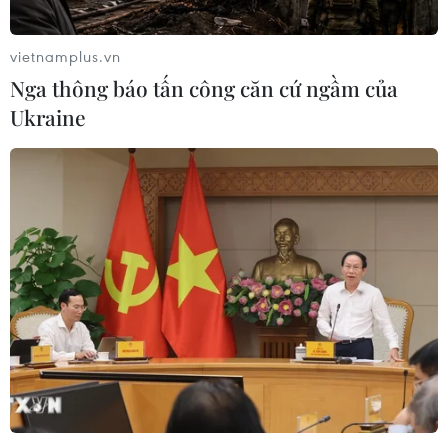
vietnamplus.vn
Nga thông báo tấn công căn cứ ngầm của
CPI bình quân 5 tháng tăng 2,74%, mức
Ukraine
tăng thấp nhất trong 3 năm qua
29/05/2019 07:12
‘Lạm phát chung tăng cao hơn lạm phát cơ bản, phản
ánh biến động giá chủ yếu do xăng dầu, điện tăng.
Song, lạm phát cơ bản 5 tháng tăng 1,85% phản ánh
chính sách tiền tệ vẫn đang điều hành ổn định.'