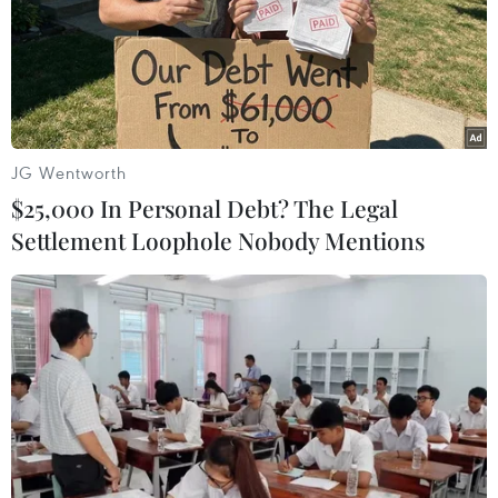
Theo chuyên gia Nguyễn Đình Cung, việc điều chỉnh giá
điện một mặt thúc đẩy sử dụng năng lượng tiết kiệm,
hiệu quả và hơn nữa là khuyến khích doanh nghiệp
chuyển đổi sản xuất.
JG Wentworth
$25,000 In Personal Debt? The Legal
Settlement Loophole Nobody Mentions