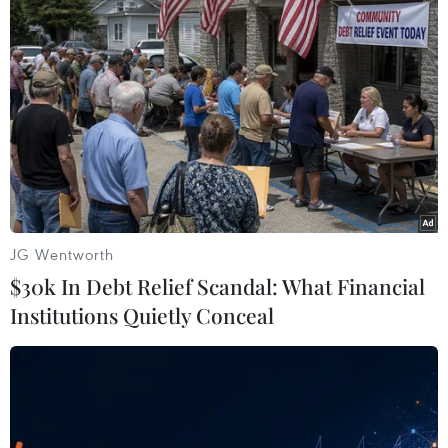
#Giá xăng
#Xăng E5 RON92
#Xăng RON95
#Quỹ bình ổn
TP. Hà Nội
Tp. Hồ Chí Minh
JG Wentworth
$30k In Debt Relief Scandal: What Financial
Institutions Quietly Conceal
Theo dõi VietnamPlus