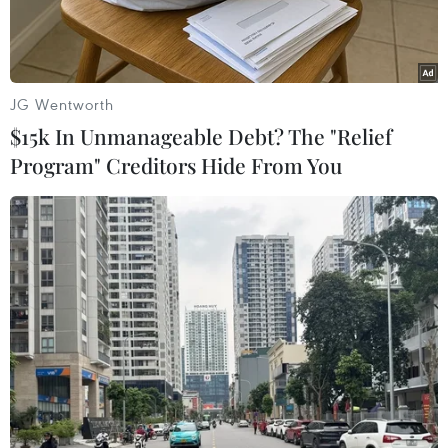
JG Wentworth
$15k In Unmanageable Debt? The "Relief
Program" Creditors Hide From You
Một trong những cửa hàng trực thuộc Petrolimex chuẩn bị niêm
yết giá mới. (Ảnh: Đức Duy/Vietnam+)
Giá xăng, dầu trong nước hôm nay (17/6) tiếp
tục giảm mạnh sau khi áp dụng quỹ bình ổn giá
(BOG).