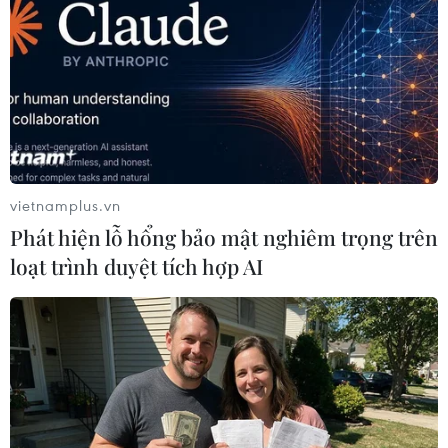
TIN LIÊN QUAN
vietnamplus.vn
Phát hiện lỗ hổng bảo mật nghiêm trọng trên
loạt trình duyệt tích hợp AI
Điện, xăng cùng tăng: Áp lực lên kế hoạch
kinh doanh của doanh nghiệp
21/05/2019 06:25