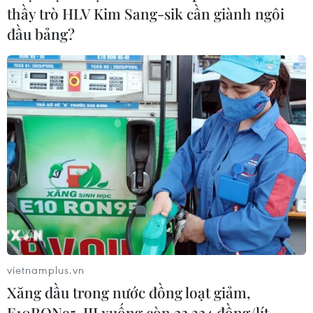
thầy trò HLV Kim Sang-sik cần giành ngôi
đầu bảng?
Dòng vốn FDI vào Quảng Ninh
chuyển dịch tích cực về chất lượng
05/08/2026 07:40
Xem thêm
CƠ QUAN CHỦ QUẢN: THÔNG TẤN XÃ VIỆT NAM
vietnamplus.vn
Tổng Biên tập: TRẦN TIẾN DUẨN
Xăng dầu trong nước đồng loạt giảm,
Phó Tổng Biên tập: NGUYỄN THỊ TÁM, KHÚC THANH
E10RON95-III xuống còn 22.324 đồng/lít