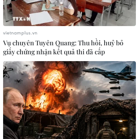
Báo cáo Quốc hội về quản lý, điều hành
kinh doanh xăng dầu
21/05/2019 22:48
vietnamplus.vn
Bộ Công Thương, thừa ủy quyền của Thủ tướng Chính
Vụ chuyên Tuyên Quang: Thu hồi, huỷ bỏ
phủ báo cáo Quốc hội một số nội dung liên quan đến
giấy chứng nhận kết quả thi đã cấp
việc quản lý, điều hành kinh doanh xăng dầu.