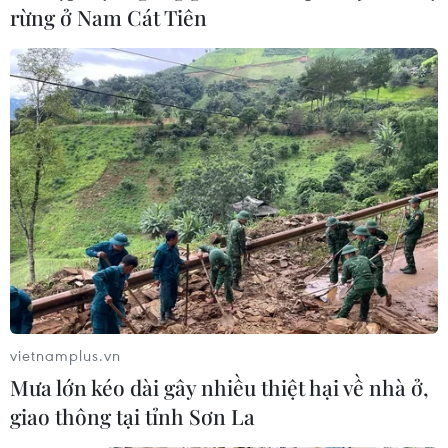
rừng ở Nam Cát Tiên
Petrolimex: Quỹ bình ổn giá xăng dầu
đang âm khoảng 316 tỷ đồng
vietnamplus.vn
01/06/2019 08:05
Mưa lớn kéo dài gây nhiều thiệt hại về nhà ở,
Mặc dù mức trích lập đã giảm xuống nhưng tính đến
giao thông tại tỉnh Sơn La
trước 15 giờ ngày 1/6, quỹ bình ổn giá xăng dầu tại Tập