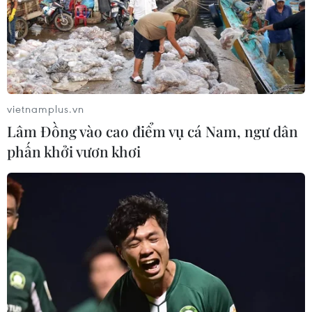
vietnamplus.vn
Lâm Đồng vào cao điểm vụ cá Nam, ngư dân
phấn khởi vươn khơi