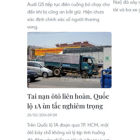
Nai) đã xảy r
Audi Q5 tiếp tục điên cuồng bỏ chạy cho
tải và ba xe
đến khi bị công an bắt giữ. Hiện chưa
xác định chính xác số người thương
vong.
Tai nạn ôtô liên hoàn, Quốc
lộ 1A ùn tắc nghiêm trọng
25/02/2014 09:09
Trên Quốc lộ 1A đoạn qua TP. HCM, một
ôtô bảy chỗ không xử lý kịp tình huống
đã đâm vào chiếc xe tải và gây ra vụ va