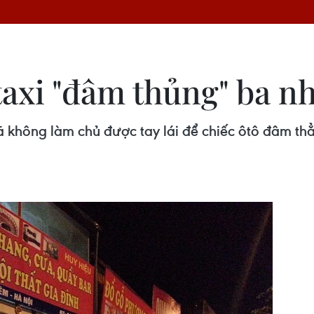
e taxi "đâm thủng" ba 
đã không làm chủ được tay lái để chiếc ôtô đâm t