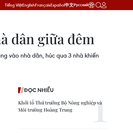
Tiếng Việt
English
Français
Español
中文
Русский
nhà dân giữa đêm
hẳng vào nhà dân, húc qua 3 nhà khiến
ĐỌC NHIỀU
Khởi tố Thứ trưởng Bộ Nông nghiệp và
Môi trường Hoàng Trung