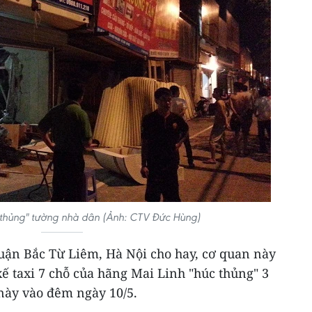
 thủng" tường nhà dân (Ảnh: CTV Đức Hùng)
quận Bắc Từ Liêm, Hà Nội cho hay, cơ quan này
xế taxi 7 chỗ của hãng Mai Linh "húc thủng" 3
này vào đêm ngày 10/5.