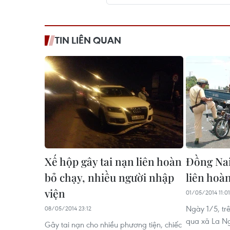
TIN LIÊN QUAN
Xế hộp gây tai nạn liên hoàn
Đồng Nai:
bỏ chạy, nhiều người nhập
liên hoàn
viện
01/05/2014 11:01
Ngày 1/5, tr
08/05/2014 23:12
qua xã La N
Gây tai nạn cho nhiều phương tiện, chiếc