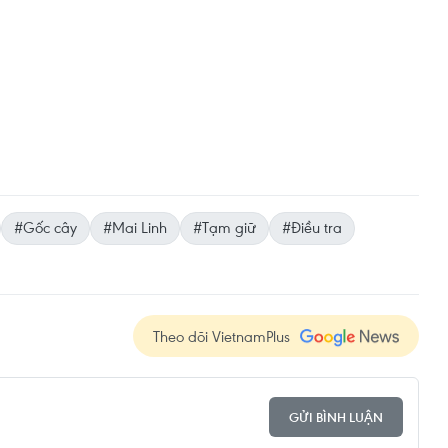
#Gốc cây
#Mai Linh
#Tạm giữ
#Điều tra
Theo dõi VietnamPlus
GỬI BÌNH LUẬN