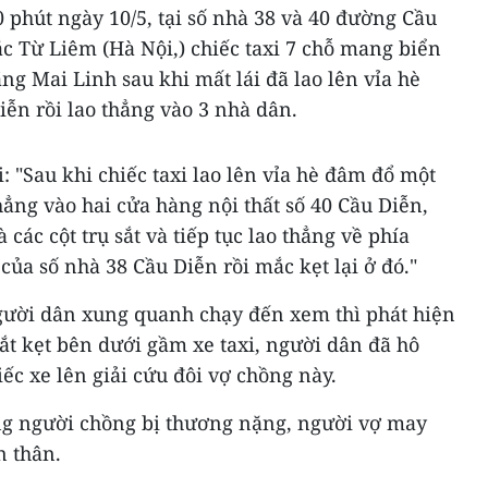
0 phút ngày 10/5, tại số nhà 38 và 40 đường Cầu
c Từ Liêm (Hà Nội,) chiếc taxi 7 chỗ mang biển
ng Mai Linh sau khi mất lái đã lao lên vỉa hè
ễn rồi lao thẳng vào 3 nhà dân.
: "Sau khi chiếc taxi lao lên vỉa hè đâm đổ một
hẳng vào hai cửa hàng nội thất số 40 Cầu Diễn,
các cột trụ sắt và tiếp tục lao thẳng về phía
ủa số nhà 38 Cầu Diễn rồi mắc kẹt lại ở đó."
người dân xung quanh chạy đến xem thì phát hiện
ắt kẹt bên dưới gầm xe taxi, người dân đã hô
c xe lên giải cứu đôi vợ chồng này.
ng người chồng bị thương nặng, người vợ may
n thân.