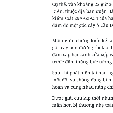
Cụ thể, vào khoảng 22 giờ 3
Diễn, thuộc địa bàn quận Bắ
kiểm soát 29A-629.54 của hã
đâm đổ một gốc cây ở Cầu Di
Một người chứng kiến kể lại
gốc cây bên đường rồi lao t
đâm sập hai cánh cửa xếp và 
trước đâm thủng bức tường c
Sau khi phát hiện tai nạn 
một đôi vợ chồng đang bị m
hoán và cùng nhau nâng chiế
Được giải cứu kịp thời như
mắn hơn bị thương nhẹ toà