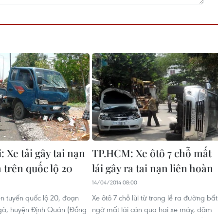
 Xe tải gây tai nạn
TP.HCM: Xe ôtô 7 chỗ mất
 trên quốc lộ 20
lái gây ra tai nạn liên hoàn
14/04/2014 08:00
ên tuyến quốc lộ 20, đoạn
Xe ôtô 7 chỗ lùi từ trong lề ra đường bất
gà, huyện Định Quán (Đồng
ngờ mất lái cán qua hai xe máy, đâm