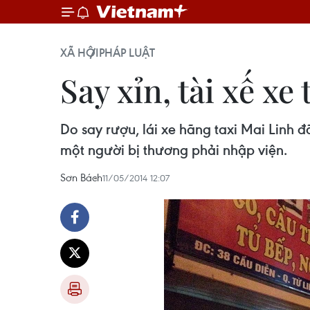
XÃ HỘI
PHÁP LUẬT
Say xỉn, tài xế x
Do say rượu, lái xe hãng taxi Mai Linh 
một người bị thương phải nhập viện.
Sơn Bách
11/05/2014 12:07