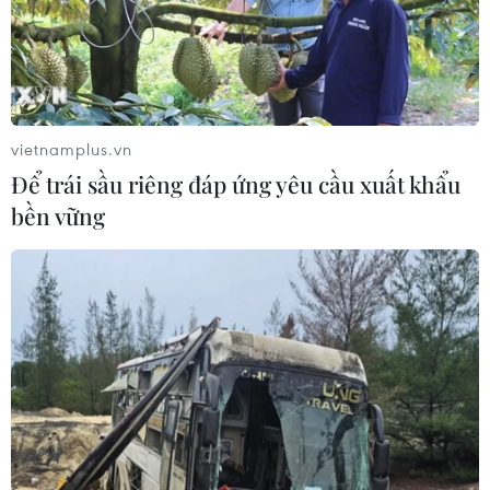
Chưa có bằng chứng truyền máu trẻ
giúp chống lão hóa
06/08/2026 23:16
vietnamplus.vn
Để trái sầu riêng đáp ứng yêu cầu xuất khẩu
Xung đột Israel-Hamas: Ít nhất 300
bền vững
trẻ em thiệt mạng trong 300 ngày
qua
06/08/2026 22:56
Nước thải từ máy bay có thể giúp
phát hiện sớm nguy cơ đại dịch
06/08/2026 22:30