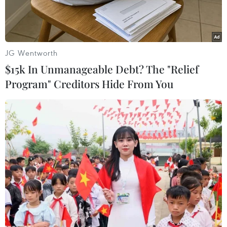
JG Wentworth
$15k In Unmanageable Debt? The "Relief
Program" Creditors Hide From You
Cảnh vắng vẻ tại Vịnh Marina, Singapore, trong thời gian áp
dụng các biện pháp hạn chế phòng dịch COVID-19 ngày
11/8/2021. (Ảnh: THX/TTXVN)
Theo phóng viên TTXVN tại Singapore, trong bối
cảnh số ca mắc COVID-19 tại nước này những