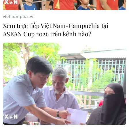
cùng nhiều địa phương của quốc gia Đông Nam Á sẽ
mở cửa trở lại cho du lịch từ ngày 1/10.
vietnamplus.vn
Xem trực tiếp Việt Nam-Campuchia tại
ASEAN Cup 2026 trên kênh nào?
Lào lo ngại nguy cơ lây nhiễm trong cộng