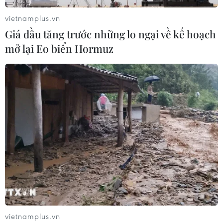
vietnamplus.vn
Giá dầu tăng trước những lo ngại về kế hoạch
mở lại Eo biển Hormuz
vietnamplus.vn