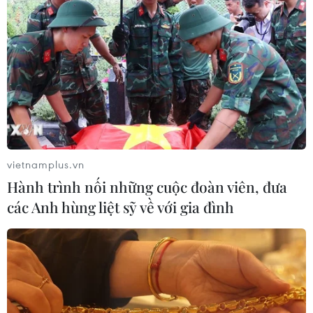
vietnamplus.vn
Hành trình nối những cuộc đoàn viên, đưa
các Anh hùng liệt sỹ về với gia đình
Thế giới ghi nhận thêm hơn 560.000 ca
mắc COVID-19 trong 24 giờ qua
16/09/2021 03:04
Trong 24 giờ qua, thế giới ghi nhận thêm 561.501 ca