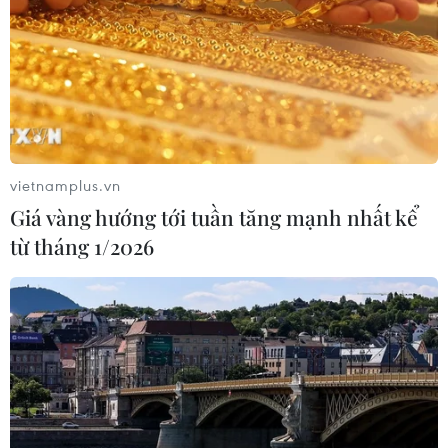
mắc và 10.144 ca tử vong do COVID-19 nâng tổng số ca
mắc nhiễm virus SARS-CoV-2 lên 227.220.753 ca.
vietnamplus.vn
Giá vàng hướng tới tuần tăng mạnh nhất kể
từ tháng 1/2026