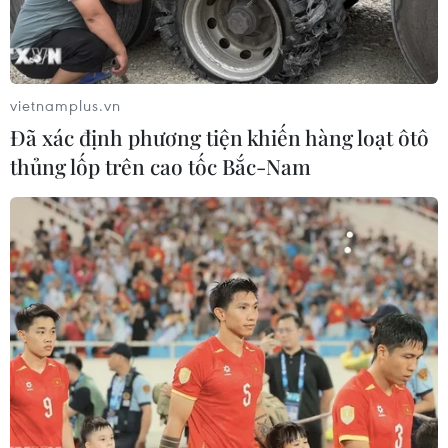
vietnamplus.vn
Đã xác định phương tiện khiến hàng loạt ôtô
thủng lốp trên cao tốc Bắc-Nam
Dịch COVID-19: Thái Lan chuẩn bị cho
trạng thái bình thường mới
15/09/2021 07:21
Thái Lan đang chuẩn bị cho việc mở cửa lại đất nước
và các trường học trong thời gian tới, thủ đô Bangkok