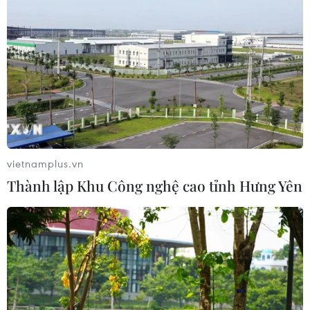
05/08/2026 06:41
Italy nâng báo động đỏ trên toàn bộ
27 thành phố do nắng nóng kỷ lục
05/08/2026 06:31
Xem thêm
vietnamplus.vn
Thành lập Khu Công nghệ cao tỉnh Hưng Yên
CƠ QUAN CHỦ QUẢN: THÔNG TẤN XÃ VIỆT NAM
Tổng Biên tập: TRẦN TIẾN DUẨN