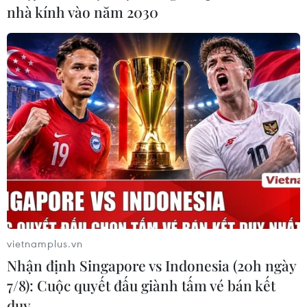
nhà kính vào năm 2030
91% trẻ vị thành niên Trung Quốc được
tiêm vaccine "đầy đủ"
15/09/2021 09:45
Hơn 90% học sinh trong độ tuổi từ 12-17 ở Trung Quốc
đã được tiêm vaccine ngừa COVID-19 đầy đủ. Tuy
nhiên, quốc gia này vẫn thận trọng với việc mở cửa các
trường học.
vietnamplus.vn
Nhận định Singapore vs Indonesia (20h ngày
7/8): Cuộc quyết đấu giành tấm vé bán kết
duy …