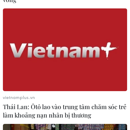
vietnamplus.vn
TIN CÙNG CHUYÊN MỤC
Thái Lan: Ôtô lao vào trung tâm chăm sóc trẻ
làm khoảng nạn nhân bị thương
Thụy Sĩ khó đạt mục tiêu giảm phát
thải khí nhà kính vào năm 2030