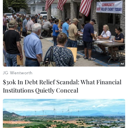
Tính đến ngày 15/9, Singapore ghi nhận 73.938
ca mắc COVID-19 với 58 trường hợp tử vong,
hơn 81% dân số đã được tiêm vaccine đầy đủ./.
(TTXVN/Vietnam+)
JG Wentworth
$30k In Debt Relief Scandal: What Financial
Institutions Quietly Conceal