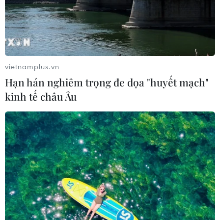
vietnamplus.vn
Hạn hán nghiêm trọng đe dọa "huyết mạch"
kinh tế châu Âu