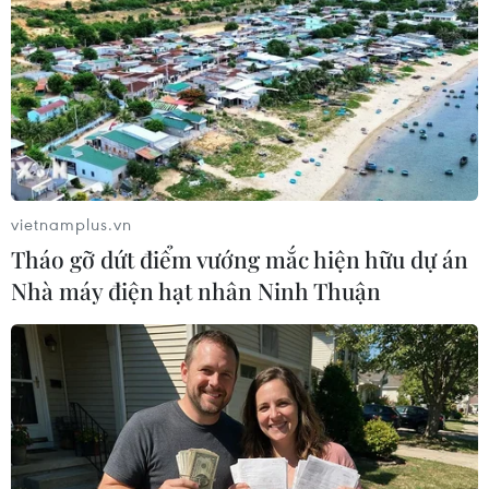
#COVID-19
#Vaccine
#Mũi tăng cường
#Xét nghiệm nhanh
#Số ca mắc
Singapore
Theo dõi VietnamPlus
vietnamplus.vn
Tháo gỡ dứt điểm vướng mắc hiện hữu dự án
Nhà máy điện hạt nhân Ninh Thuận
TIN LIÊN QUAN