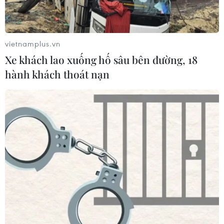
Tây Ban Nha: 100 người thiệt mạng
trong vụ vượt biển ồ ạt vào Ceuta
06/08/2026 16:03
vietnamplus.vn
Xe khách lao xuống hố sâu bên đường, 18
hành khách thoát nạn
Đức tuyên án chung thân đối tượng
gây vụ lao xe vào đám đông ở
Munich
06/08/2026 15:57
Italy và Hy Lạp trở thành điểm nóng
của virus Tây sông Nile
06/08/2026 13:24