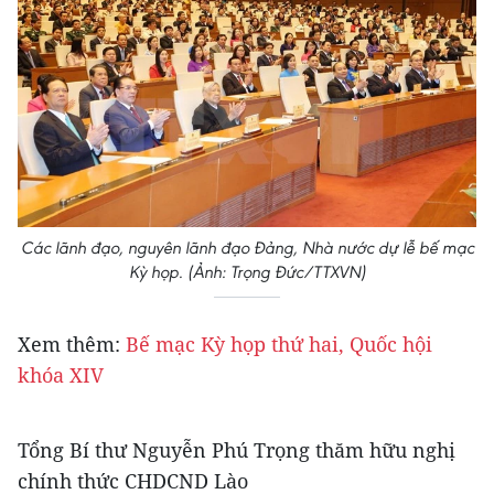
Các lãnh đạo, nguyên lãnh đạo Đảng, Nhà nước dự lễ bế mạc
Kỳ họp. (Ảnh: Trọng Đức/TTXVN)
Xem thêm:
Bế mạc Kỳ họp thứ hai, Quốc hội
khóa XIV
Tổng Bí thư Nguyễn Phú Trọng thăm hữu nghị
chính thức CHDCND Lào