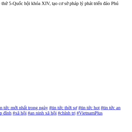
p thứ 5-Quốc hội khóa XIV, tạo cơ sở pháp lý phát triển đảo Phú
in tức mới nhất trong ngày
#tin tức thời sự
#tin tức hot
#tin tức an
p đình
#xã hội
#an ninh xã hội
#chính trị
#VietnamPlus