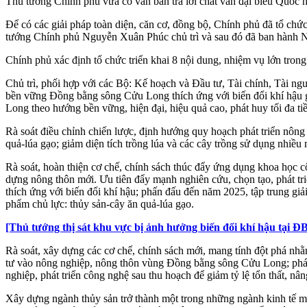
Thủ tướng Chính phủ vừa có văn bản trả lời chất vấn đại biểu Quốc
Để có các giải pháp toàn diện, căn cơ, đồng bộ, Chính phủ đã tổ ch
tướng Chính phủ Nguyễn Xuân Phúc chủ trì và sau đó đã ban hành N
Chính phủ xác định tổ chức triển khai 8 nội dung, nhiệm vụ lớn trong
Chủ trì, phối hợp với các Bộ: Kế hoạch và Đầu tư, Tài chính, Tài ng
bền vững Đồng bằng sông Cửu Long thích ứng với biến đổi khí hậu g
Long theo hướng bền vững, hiện đại, hiệu quả cao, phát huy tối đa tiề
Rà soát điều chỉnh chiến lược, định hướng quy hoạch phát triển nôn
quả-lúa gạo; giảm diện tích trồng lúa và các cây trồng sử dụng nhiều 
Rà soát, hoàn thiện cơ chế, chính sách thúc đẩy ứng dụng khoa học c
dựng nông thôn mới. Ưu tiên đẩy mạnh nghiên cứu, chọn tạo, phát tri
thích ứng với biến đổi khí hậu; phấn đấu đến năm 2025, tập trung gi
phẩm chủ lực: thủy sản-cây ăn quả-lúa gạo.
[Thủ tướng thị sát khu vực bị ảnh hưởng biến đổi khí hậu tại ​
Rà soát, xây dựng các cơ chế, chính sách mới, mang tính đột phá nhằ
tư vào nông nghiệp, nông thôn vùng Đồng bằng sông Cửu Long; phát triể
nghiệp, phát triển công nghệ sau thu hoạch để giảm tỷ lệ tổn thất, nân
Xây dựng ngành thủy sản trở thành một trong những ngành kinh tế mũ