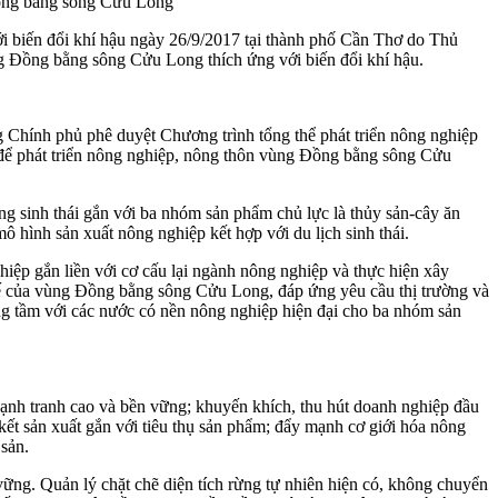
 Đồng bằng sông Cửu Long
ới biến đổi khí hậu ngày 26/9/2017 tại thành phố Cần Thơ do Thủ
 Đồng bằng sông Cửu Long thích ứng với biến đổi khí hậu.
g Chính phủ phê duyệt Chương trình tổng thể phát triển nông nghiệp
 để phát triển nông nghiệp, nông thôn vùng Đồng bằng sông Cửu
g sinh thái gắn với ba nhóm sản phẩm chủ lực là thủy sản-cây ăn
ô hình sản xuất nông nghiệp kết hợp với du lịch sinh thái.
hiệp gắn liền với cơ cấu lại ngành nông nghiệp và thực hiện xây
 thế của vùng Đồng bằng sông Cửu Long, đáp ứng yêu cầu thị trường và
gang tầm với các nước có nền nông nghiệp hiện đại cho ba nhóm sản
 cạnh tranh cao và bền vững; khuyến khích, thu hút doanh nghiệp đầu
 kết sản xuất gắn với tiêu thụ sản phẩm; đẩy mạnh cơ giới hóa nông
 sản.
ững. Quản lý chặt chẽ diện tích rừng tự nhiên hiện có, không chuyển