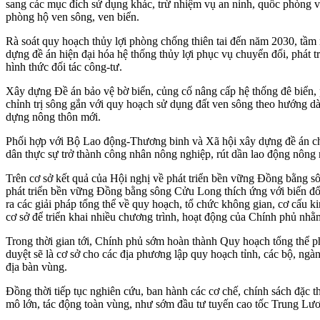
sang các mục đích sử dụng khác, trừ nhiệm vụ an ninh, quốc phòng và
phòng hộ ven sông, ven biển.
Rà soát quy hoạch thủy lợi phòng chống thiên tai đến năm 2030, tầm n
dựng đề án hiện đại hóa hệ thống thủy lợi phục vụ chuyển đổi, phát 
hình thức đối tác công-tư.
Xây dựng Đề án bảo vệ bờ biển, củng cố nâng cấp hệ thống đê biển, p
chỉnh trị sông gắn với quy hoạch sử dụng đất ven sông theo hướng dàn
dựng nông thôn mới.
Phối hợp với Bộ Lao động-Thương binh và Xã hội xây dựng đề án ch
dân thực sự trở thành công nhân nông nghiệp, rút dần lao động nông
Trên cơ sở kết quả của Hội nghị về phát triển bền vững Đồng bằng 
phát triển bền vững Đồng bằng sông Cửu Long thích ứng với biến đổi
ra các giải pháp tổng thể về quy hoạch, tổ chức không gian, cơ cấu k
cơ sở để triển khai nhiều chương trình, hoạt động của Chính phủ n
Trong thời gian tới, Chính phủ sớm hoàn thành Quy hoạch tổng thể 
duyệt sẽ là cơ sở cho các địa phương lập quy hoạch tỉnh, các bộ, ngàn
địa bàn vùng.
Đồng thời tiếp tục nghiên cứu, ban hành các cơ chế, chính sách đặc 
mô lớn, tác động toàn vùng, như sớm đầu tư tuyến cao tốc Trung Lư