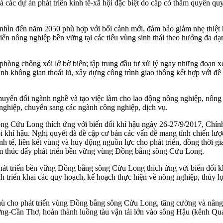
 các dự án phát triển kinh tế-xã hội đặc biệt do cấp có thẩm quyền qu
hìn đến năm 2050 phù hợp với bối cảnh mới, đảm bảo giảm nhẹ thiệt hại
triển nông nghiệp bền vững tại các tiểu vùng sinh thái theo hướng đa 
hòng chống xói lở bờ biển; tập trung đầu tư xử lý ngay những đoạn xó
h không gian thoát lũ, xây dựng công trình giao thông kết hợp với đê đ
uyển đổi ngành nghề và tạo việc làm cho lao động nông nghiệp, nông
 nghiệp, chuyển sang các ngành công nghiệp, dịch vụ.
sông Cửu Long thích ứng với biến đổi khí hậu ngày 26-27/9/2017, Ch
 khí hậu. Nghị quyết đã đề cập cơ bản các vấn đề mang tính chiến lược
inh tế, liên kết vùng và huy động nguồn lực cho phát triển, đồng thời 
hằm thúc đẩy phát triển bền vững vùng Đồng bằng sông Cửu Long.
phát triển bền vững Đồng bằng sông Cửu Long thích ứng với biến đổi 
h triển khai các quy hoạch, kế hoạch thực hiện về nông nghiệp, thủy lợi
thù cho phát triển vùng Đồng bằng sông Cửu Long, tăng cường và nâng 
ơng-Cần Thơ, hoàn thành luồng tàu vận tải lớn vào sông Hậu (kênh Q