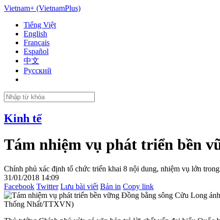
Vietnam+ (VietnamPlus)
Tiếng Việt
English
Français
Español
中文
Русский
Kinh tế
Tám nhiệm vụ phát triển bền 
Chính phủ xác định tổ chức triển khai 8 nội dung, nhiệm vụ lớn tron
31/01/2018 14:09
Facebook
Twitter
Lưu bài viết
Bản in
Copy link
Thống Nhất/TTXVN)