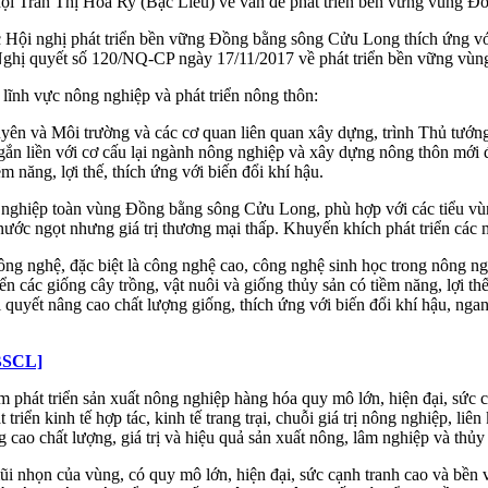
 hội Trần Thị Hoa Ry (Bạc Liêu) về vấn đề phát triển bền vững vùng
ức Hội nghị phát triển bền vững Đồng bằng sông Cửu Long thích ứng v
ghị quyết số 120/NQ-CP ngày 17/11/2017 về phát triển bền vững vùng
 lĩnh vực nông nghiệp và phát triển nông thôn:
uyên và Môi trường và các cơ quan liên quan xây dựng, trình Thủ tướn
ắn liền với cơ cấu lại ngành nông nghiệp và xây dựng nông thôn mới
m năng, lợi thế, thích ứng với biến đổi khí hậu.
g nghiệp toàn vùng Đồng bằng sông Cửu Long, phù hợp với các tiểu vùn
nước ngọt nhưng giá trị thương mại thấp. Khuyến khích phát triển các m
ông nghệ, đặc biệt là công nghệ cao, công nghệ sinh học trong nông ng
ển các giống cây trồng, vật nuôi và giống thủy sản có tiềm năng, lợi
ải quyết nâng cao chất lượng giống, thích ứng với biến đổi khí hậu, n
ĐBSCL]
m phát triển sản xuất nông nghiệp hàng hóa quy mô lớn, hiện đại, sức
n kinh tế hợp tác, kinh tế trang trại, chuỗi giá trị nông nghiệp, liên
g cao chất lượng, giá trị và hiệu quả sản xuất nông, lâm nghiệp và thủy
i nhọn của vùng, có quy mô lớn, hiện đại, sức cạnh tranh cao và bền v