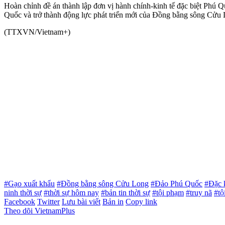
Hoàn chỉnh đề án thành lập đơn vị hành chính-kinh tế đặc biệt Phú Q
Quốc và trở thành động lực phát triển mới của Đồng bằng sông Cửu 
(TTXVN/Vietnam+)
#Gạo xuất khẩu
#Đồng bằng sông Cửu Long
#Đảo Phú Quốc
#Đặc k
ninh thời sự
#thời sự hôm nay
#bản tin thời sự
#tội phạm
#truy nã
#tộ
Facebook
Twitter
Lưu bài viết
Bản in
Copy link
Theo dõi VietnamPlus