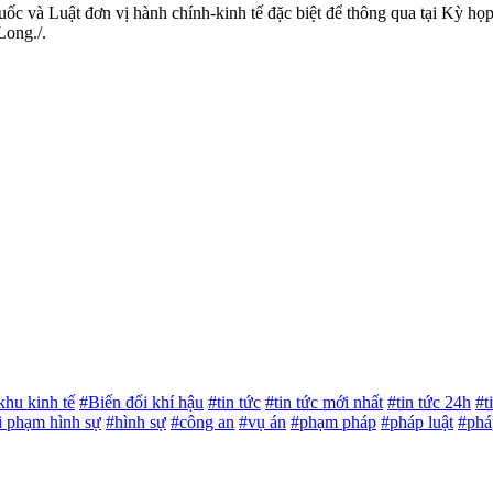
uốc và Luật đơn vị hành chính-kinh tế đặc biệt để thông qua tại Kỳ họ
Long./.
hu kinh tế
#Biến đổi khí hậu
#tin tức
#tin tức mới nhất
#tin tức 24h
#t
i phạm hình sự
#hình sự
#công an
#vụ án
#phạm pháp
#pháp luật
#phá