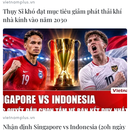
vietnamplus.vn
Sử dụng nano curcumin hướng đích điều
Thụy Sĩ khó đạt mục tiêu giảm phát thải khí
trị ung thư: Con dao hai lưỡi
nhà kính vào năm 2030
08/04/2019 02:44
Điều trị ung thư là vấn đề rất lớn, rất phức tạp và đòi hỏi
chuyên môn sâu, kết hợp đa mô thức, đa chuyên khoa
và phải xuất phát từ những cơ sở y tế uy tín mới có thể
hiệu quả.
vietnamplus.vn
Nhận định Singapore vs Indonesia (20h ngày