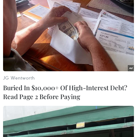
Thông qua đó, đội ngũ nhân viên có các kỹ
năng, chuyên môn và kiến thức để có thể cung
cấp dịch vụ y tế chất lượng cao cho bệnh nhân,
từ đó giúp nâng cao sức khỏe và cải thiện chất
lượng sống của người dân Việt Nam.../.
(Vietnam+)
JG Wentworth
Buried In $10,000+ Of High-Interest Debt?
Read Page 2 Before Paying