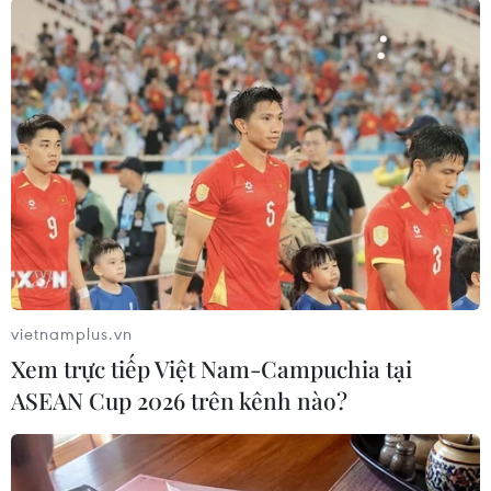
Ông Nitin Kapoor - Trưởng đại diện
AstraZeneca tại Việt Nam cho biết, hai bên sẽ
tiếp tục tăng cường các mối quan hệ hợp tác và
phát triển trong nghiên cứu thử nghiệm lâm
sàng, đào tạo và điều trị bệnh nhân ung thư với
Bệnh viện K. Những kết quả đôi bên đạt được
sẽ tiếp tục thúc đẩy để tạo ra nhiều thành quả
khoa học mang tính đột phá.
Giáo sư Trần Văn Thuấn - Giám đốc Bệnh viện K
chia sẻ, việc hợp tác với các đại diện đến từ
Vương quốc Anh cùng với sự quan tâm của
vietnamplus.vn
Chính phủ và Bộ Y tế sẽ góp phần đẩy mạnh hơn
Xem trực tiếp Việt Nam-Campuchia tại
nữa công tác phòng chống và điều trị ung thư,
ASEAN Cup 2026 trên kênh nào?
hỗ trợ bệnh viện có được nguồn nhân sự chất
lượng cao.