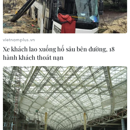
02/08/2026 03:25
Báo động cận thị học đường khi
nhiều trẻ giảm thị lực từ rất sớm
vietnamplus.vn
01/08/2026 09:31
Xe khách lao xuống hố sâu bên đường, 18
hành khách thoát nạn
Thành phố Hồ Chí Minh phát triển
hệ thống y tế đa tầng, đồng bộ, thống
nhất
01/08/2026 09:14
Gia Lai xác thực 99,8% dữ liệu bảo
hiểm
01/08/2026 07:05