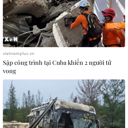
phí khám chữa bệnh bảo hiểm y tế
02/08/2026 10:10
Điều trị hiệu quả ca ung thư phổi
mang đồng thời hai đột biến gen
hiếm gặp
vietnamplus.vn
02/08/2026 05:58
Sập công trình tại Cuba khiến 2 người tử
vong
Giao chỉ tiêu bao phủ bảo hiểm y tế
toàn quốc đạt 100% vào năm 2030
02/08/2026 04:54
Tạo đột phá từ y tế cơ sở đến phát
triển nguồn nhân lực