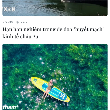
vietnamplus.vn
Hạn hán nghiêm trọng đe dọa "huyết mạch"
kinh tế châu Âu
TIN CÙNG CHUYÊN MỤC
Cuộc tìm kiếm và vá lại những 'trái
tim lỗi '
07/08/2026 04:03
Hà Nội cảnh báo về việc sử dụng tế
bào gốc trong khám chữa bệnh, làm
đẹp
07/08/2026 03:03