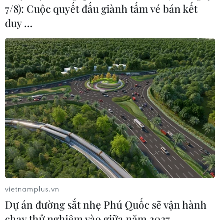
7/8): Cuộc quyết đấu giành tấm vé bán kết
duy …
Nguy cơ ung thư da khi sử dụng kem
dưỡng ẩm SPF sai cách
09/04/2019 07:24
Việc không thoa kem dưỡng ẩm có yếu tố chống nắng
(SPF) và bảo vệ da mặt đúng cách, đặc biệt là vùng
quanh mắt, có thể làm gia tăng nguy cơ ung thư da.
vietnamplus.vn
Dự án đường sắt nhẹ Phú Quốc sẽ vận hành
chạy thử nghiệm vào giữa năm 2027