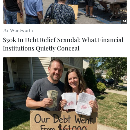
JG Wentworth
$30k In Debt Relief Scandal: What Financial
Institutions Quietly Conceal
Triển khai một kỹ thuật mới tại Bệnh viện K. (Ảnh: PV/Vietnam+)
Ngày 16/4, Bệnh viện K tổ chức hội nghị bàn về
cơ hội hợp tác về nghiên cứu khoa học, đào tạo
giữa bệnh viện và các đối tác đến từ Vương
quốc Anh về bệnh ung thư.