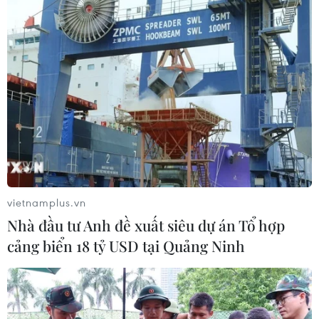
vietnamplus.vn
Nhà đầu tư Anh đề xuất siêu dự án Tổ hợp
cảng biển 18 tỷ USD tại Quảng Ninh