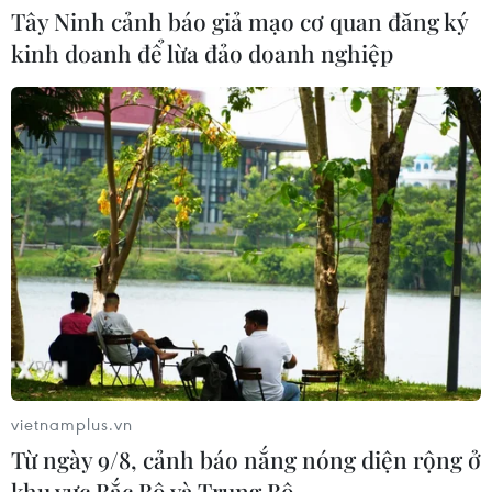
Tây Ninh cảnh báo giả mạo cơ quan đăng ký
kinh doanh để lừa đảo doanh nghiệp
Xem thêm
CƠ QUAN CHỦ QUẢN: THÔNG TẤN XÃ VIỆT NAM
Tổng Biên tập: TRẦN TIẾN DUẨN
Phó Tổng Biên tập: NGUYỄN THỊ TÁM, KHÚC THANH
THỦY
Sở hữu trí tuệ
Quy định sử dụng
vietnamplus.vn
RSS
Hỗ trợ
Từ ngày 9/8, cảnh báo nắng nóng diện rộng ở
Ngôn ngữ
TTXVN
khu vực Bắc Bộ và Trung Bộ