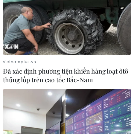
#Bệnh viện K
#Ông Gareth Ward
#Astrazeneca
#Bệnh ung thư
#Thử nghiệm lâm sàng
#Ung thư vú
vietnamplus.vn
Theo dõi VietnamPlus
Đã xác định phương tiện khiến hàng loạt ôtô
thủng lốp trên cao tốc Bắc-Nam
TIN LIÊN QUAN