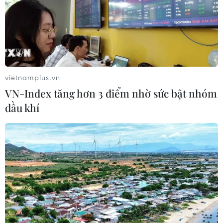
vietnamplus.vn
VN-Index tăng hơn 3 điểm nhờ sức bật nhóm
dầu khí
Chế độ ăn đang đưa 11 triệu người đến cái
chết sớm mỗi năm
08/04/2019 22:12
Phân tích từ tuần san y khoa Lancet chỉ ra rằng, chế độ
ăn uống hàng ngày của chúng ta là nguyên nhân tử
vong lớn hơn hút thuốc và liên quan đến một phần năm
cái chết trên khắp thế giới.