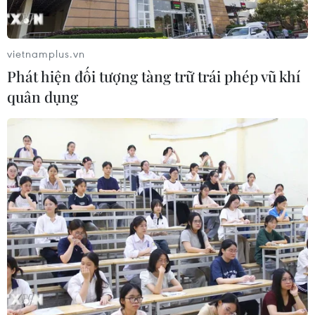
vietnamplus.vn
Phát hiện đối tượng tàng trữ trái phép vũ khí
quân dụng
Điều tra bản hồ sơ ấu dâm ghê tởm của
một nhiếp ảnh gia Anh
04/06/2016 03:43
Richard Huckle, 30 tuổi, một nhiếp ảnh gia và giáo viên
tiếng Anh tự do, đã thừa nhận 71 tội danh liên quan đến
việc xâm hại trẻ em Malaysia trong khoảng thời gian từ
2006 đến 2014.