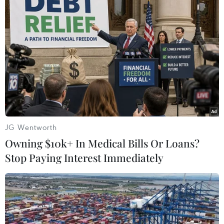
14/03/2016 08:54
Theo báo cáo của Bộ Công an, hàng năm phát hiện
khoảng 1.700 vụ án xâm hại trẻ em, trong đó xâm hại
tình dục chiếm tới 70%, tình trạng xâm hại trẻ em ngày
càng gia tăng trong những năm gần đây
JG Wentworth
Owning $10k+ In Medical Bills Or Loans?
Stop Paying Interest Immediately