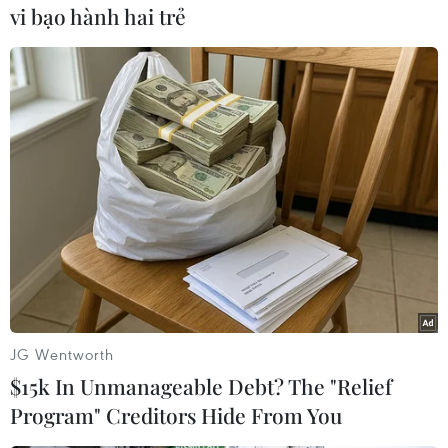
vi bạo hành hai trẻ
#Máy tính
#Cảnh sát Tây Ban Nha
#Xâm hại tình dục trẻ em
#Tội phạm tình dục
#Internet
#Tội phạm ấu dâm
#Trẻ vị thành niên
Tây Ban Nha
JG Wentworth
Theo dõi VietnamPlus
$15k In Unmanageable Debt? The "Relief
Program" Creditors Hide From You