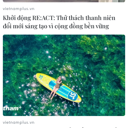
Khẩn trường khám nghiệm
vietnamplus.vn
hiện trường, điều tra nguyên nhân
Khởi động RE:ACT: Thử thách thanh niên
vụ cháy chợ Biên Hòa
đổi mới sáng tạo vì cộng đồng bền vững
06/08/2026 04:37
Pháp mở các điểm tắm sông
phục vụ người dân trong mùa Hè
nắng nóng
06/08/2026 03:02
Bất chấp nắng nóng kỷ lục, du khách
châu Á vẫn đổ sang châu Âu
05/08/2026 23:27
vietnamplus.vn