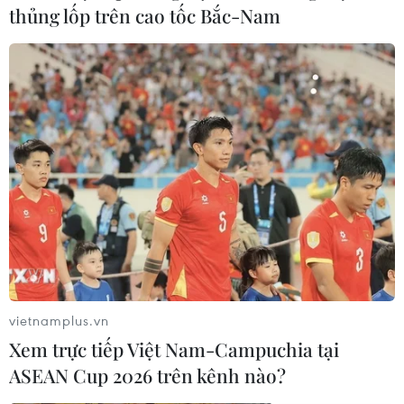
xâm hại tình dục trẻ em
thủng lốp trên cao tốc Bắc-Nam
04/11/2016 02:34
Một giáo viên nghỉ hưu 72 tuổi, người có sở thích khá
"bệnh hoạn" là xem phim khiêu dâm trẻ em, bị phát
hiện đã đặt vé máy bay tới Thái Lan nhằm thực hiện ý
đồ đen tối.
vietnamplus.vn
Xem trực tiếp Việt Nam-Campuchia tại
ASEAN Cup 2026 trên kênh nào?