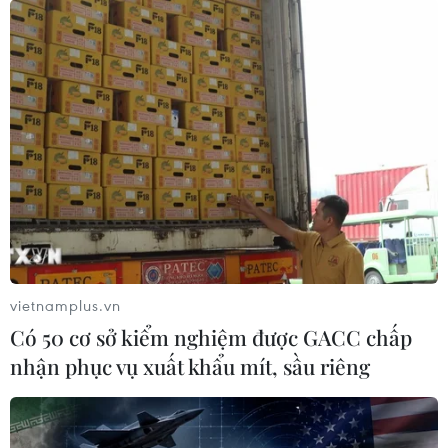
vietnamplus.vn
Có 50 cơ sở kiểm nghiệm được GACC chấp
nhận phục vụ xuất khẩu mít, sầu riêng