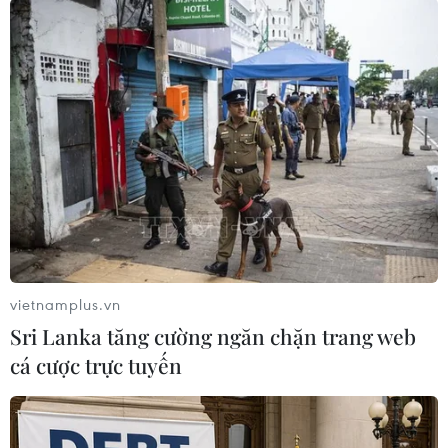
TIN LIÊN QUAN
vietnamplus.vn
Sri Lanka tăng cường ngăn chặn trang web
cá cược trực tuyến
Phát hiện khoảng 1.190 vụ án xâm hại tình
dục trẻ em mỗi năm