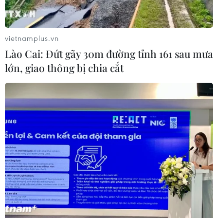
Làn sóng tấn công mạng nhằm vào
các quỹ đầu cơ lớn của Mỹ
vietnamplus.vn
06/08/2026 06:47
Lào Cai: Đứt gãy 30m đường tỉnh 161 sau mưa
lớn, giao thông bị chia cắt
Anh công bố kết quả điều tra ban
đầu vụ đâm dao ở trung tâm London
06/08/2026 06:00
Hàn Quốc tăng cường giải pháp
ngăn chặn đánh bạc trực tuyến trong
quân đội
06/08/2026 04:52