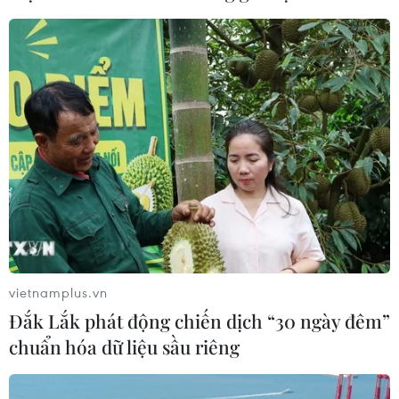
CƠ QUAN CHỦ QUẢN: THÔNG TẤN XÃ VIỆT NAM
Tổng Biên tập: TRẦN TIẾN DUẨN
Phó Tổng Biên tập: NGUYỄN THỊ TÁM, KHÚC THANH
THỦY
Sở hữu trí tuệ
Quy định sử dụng
RSS
Hỗ trợ
Ngôn ngữ
TTXVN
Dịch vụ tin
Quảng cáo
Liên hệ
vietnamplus.vn
Đắk Lắk phát động chiến dịch “30 ngày đêm”
chuẩn hóa dữ liệu sầu riêng
Giấy phép số: 1374/GP-BTTTT do Bộ Thông tin và Truyền thông
cấp ngày 11/9/2008.