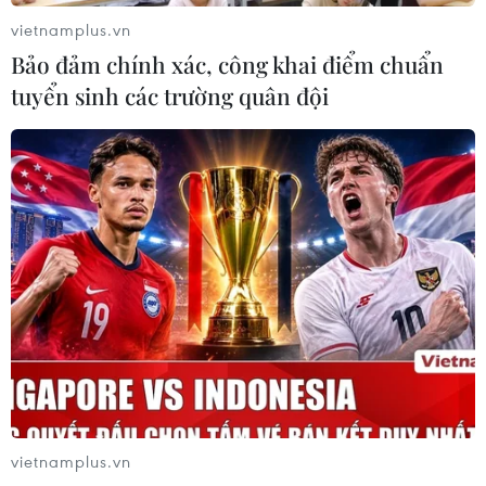
vietnamplus.vn
Bảo đảm chính xác, công khai điểm chuẩn
tuyển sinh các trường quân đội
Có tới 17.000 câu lạc bộ hoạt động về
quyền trẻ em trên toàn quốc
30/06/2016 07:54
vietnamplus.vn
Hiện tại, cả nước có 17.000 câu lạc bộ về quyền trẻ em