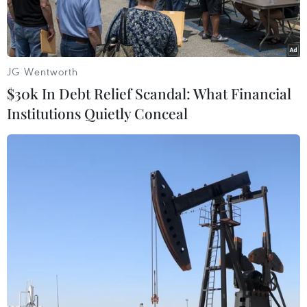
JG Wentworth
$30k In Debt Relief Scandal: What Financial
Institutions Quietly Conceal
Ảnh minh họa. (Nguồn: OdishaSunTimes.com)
Ngày 10/11, cảnh sát Tây Ban Nha thông báo đã
bắt giữ 56 người trong chiến dịch khắp cả nước
truy quét tội phạm phát tán hình ảnh trẻ em
khiêu dâm trên mạng Internet.
Trong thông báo của cảnh sát Tây Ban Nha,