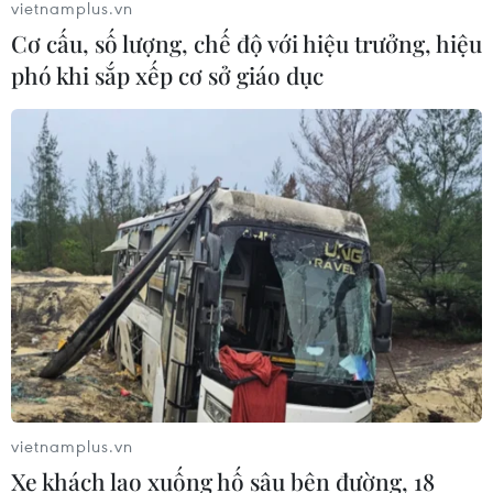
vietnamplus.vn
rừng tại Vườn Quốc gia Núi Bromo
Cơ cấu, số lượng, chế độ với hiệu trưởng, hiệu
07/08/2026 10:56
phó khi sắp xếp cơ sở giáo dục
Sri Lanka triển khai quân đội sau làn
sóng vượt ngục bất thành
07/08/2026 10:35
Thụy Sĩ khó đạt mục tiêu giảm phát
thải khí nhà kính vào năm 2030
07/08/2026 09:42
vietnamplus.vn
Bão Dolphin càn quét các đảo miền
Xe khách lao xuống hố sâu bên đường, 18