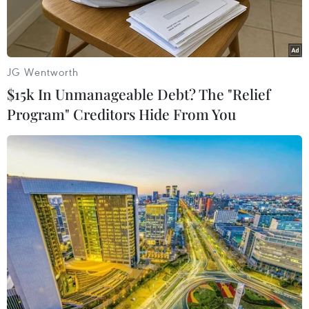
lớn.
JG Wentworth
$15k In Unmanageable Debt? The "Relief
Program" Creditors Hide From You
Tòa nhà Quốc hội Mỹ ở Washington, DC. (Ảnh: AFP/TTXVN)
Văn phòng Ngân sách Quốc hội Mỹ (CBO) ngày
3/8 cho biết dự luật về thuế, năng lượng và định
giá dược phẩm trị giá 430 tỷ USD mà các nghị sỹ