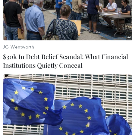
28/07/2022 15:07
Tổng thống Biden nhấn mạnh rằng thị trường việc làm
của Mỹ vẫn mạnh mẽ, đồng thời bày tỏ tin tưởng "ngay
cả khi Mỹ đối mặt với những thách thức toàn cầu lịch
sử, Mỹ đang đi đúng hướng và sẽ vượt qua.
JG Wentworth
$30k In Debt Relief Scandal: What Financial
Institutions Quietly Conceal