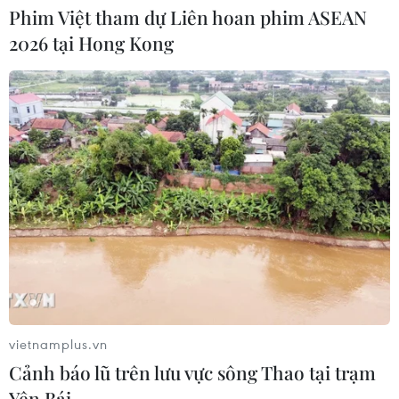
Phim Việt tham dự Liên hoan phim ASEAN
2026 tại Hong Kong
UBS bị phạt 125 triệu USD vì vi phạm
luật chống rửa tiền
04/08/2026 04:58
Xem thêm
CƠ QUAN CHỦ QUẢN: THÔNG TẤN XÃ VIỆT NAM
vietnamplus.vn
Tổng Biên tập: TRẦN TIẾN DUẨN
Cảnh báo lũ trên lưu vực sông Thao tại trạm
Phó Tổng Biên tập: NGUYỄN THỊ TÁM, KHÚC THANH
Yên Bái