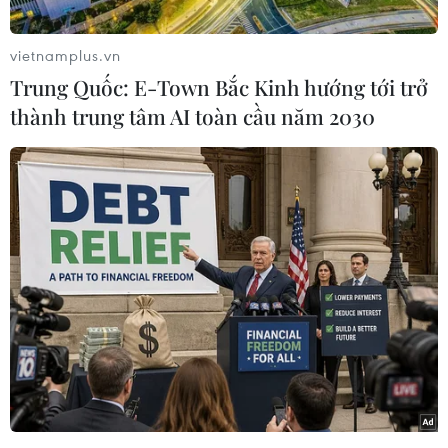
Dân chủ đang hy vọng được Thượng viện thông
qua sẽ giúp thâm hụt ngân sách của chính phủ
vietnamplus.vn
liên bang giảm ròng 101,5 tỷ USD trong 10 năm
Trung Quốc: E-Town Bắc Kinh hướng tới trở
tới.
thành trung tâm AI toàn cầu năm 2030
Dự đoán chính thức của CBO chỉ bằng khoảng
1/3 mức giảm thâm hụt ngân sách 300 tỷ USD
mà các Thượng nghị sỹ Dân chủ ước tính.
Dự đoán nói trên của CBO không tính 204 tỷ
USD mức tăng doanh thu thuế ước tính từ việc
tăng cường thi hành luật của Sở Thuế vụ (IRS).
CBO cho rằng dự luật này sẽ giảm thâm hụt
ngân sách khoảng 17,9 tỷ USD trong tài khóa
2023, nhưng sẽ làm tăng nhẹ thâm hụt ngân
sách từ tài khóa 2024-2027, sau đó lại giảm thâm