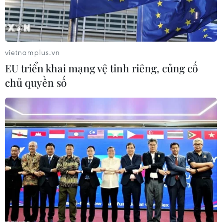
Bộ trưởng Tài chính Mỹ: GDP sụt giảm
không có nghĩa là suy thoái
vietnamplus.vn
29/07/2022 06:22
EU triển khai mạng vệ tinh riêng, củng cố
Số liệu do Bộ Thương mại Mỹ công bố vào ngày 28/7
chủ quyền số
cho thấy GDP của nước này trong quý 2 vừa qua đã
giảm 0,9% so với cùng kỳ năm trước, trái ngược hoàn
toàn với dự báo tăng 0,3% từ Dow Jones.