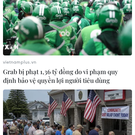
TIN LIÊN QUAN
vietnamplus.vn
Grab bị phạt 1,36 tỷ đồng do vi phạm quy
định bảo vệ quyền lợi người tiêu dùng
Tổng thống Joe Biden tin tưởng nền kinh
tế Mỹ vẫn "đi đúng hướng"