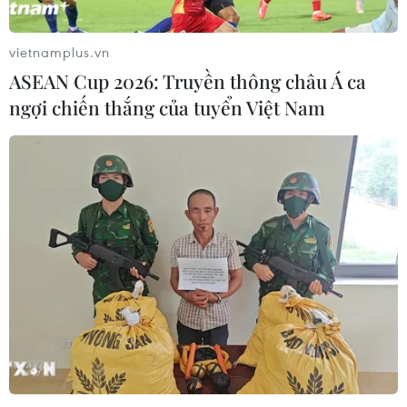
vietnamplus.vn
ASEAN Cup 2026: Truyền thông châu Á ca
ngợi chiến thắng của tuyển Việt Nam
TIN CÙNG CHUYÊN MỤC
Cơ cấu lại vốn nhà nước tại doanh
nghiệp gắn với mục tiêu tăng trưởng
hai con số