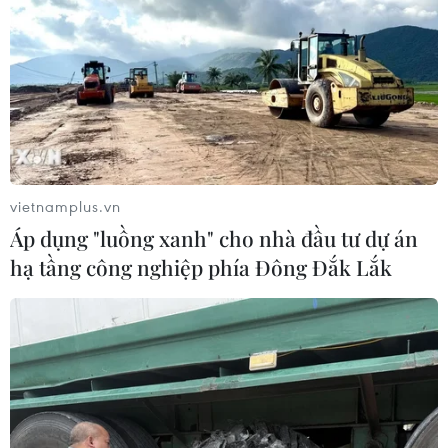
vietnamplus.vn
Áp dụng "luồng xanh" cho nhà đầu tư dự án
hạ tầng công nghiệp phía Đông Đắk Lắk