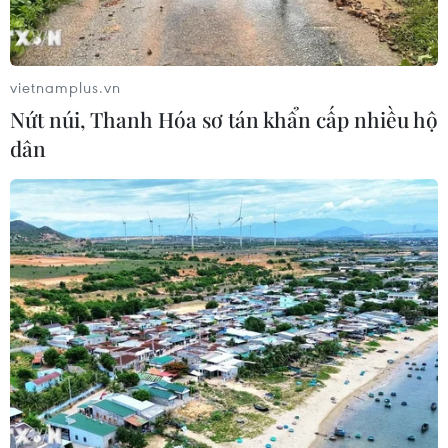
cho HDBank
05/08/2026 07:46
vietnamplus.vn
Tăng tốc giải ngân đầu tư công,
Nứt núi, Thanh Hóa sơ tán khẩn cấp nhiều hộ
chấm dứt tâm lý trông chờ
dân
05/08/2026 07:39
Hoàn thiện khuôn khổ pháp lý về
ngân hàng và phòng, chống rửa tiền
05/08/2026 03:43
Cà Mau gỡ “điểm nghẽn” mặt bằng,
xây dựng kịch bản giải ngân
05/08/2026 01:18