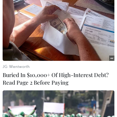
#Kinh tế Mỹ
#Thâm hụt ngân sách
#Lạm phát
#Thượng viện Mỹ
#việc làm
Mỹ
JG Wentworth
Buried In $10,000+ Of High-Interest Debt?
Read Page 2 Before Paying
Theo dõi VietnamPlus