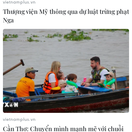
vietnamplus.vn
Thượng viện Mỹ thông qua dự luật trừng phạt
Nga
Kịch bản suy thoái kinh tế toàn cầu ngày
càng hiện rõ hơn
29/07/2022 11:21
Suy thoái kinh tế là kịch bản mà Bộ trưởng Tài chính Mỹ
và Chủ tịch ECB đã thừa nhận có thể xảy ra mặc dù cả
hai đều không coi đó là một viễn cảnh chính xác.
vietnamplus.vn
Cần Thơ: Chuyển mình mạnh mẽ với chuỗi