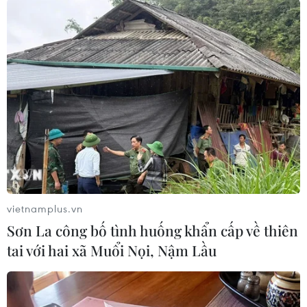
Thượng viện Mỹ quyết định thông qua một đạo
luật chỉ với số phiếu đạt được là 51 phiếu hoặc
50 phiếu (nếu Phó tổng thống không ra phiếu
bầu quyết định).
Như thế có nghĩa là phe Dân chủ không được
mất sự ủng hộ từ bất kỳ một nghị sỹ nào thuộc
đảng mình, nhưng Thượng nghị sỹ Dân chủ
Kyrsten Sinema hiện đang phản đối dự luật
này./.
(TTXVN/Vietnam+)
vietnamplus.vn
Sơn La công bố tình huống khẩn cấp về thiên
tai với hai xã Muổi Nọi, Nậm Lầu