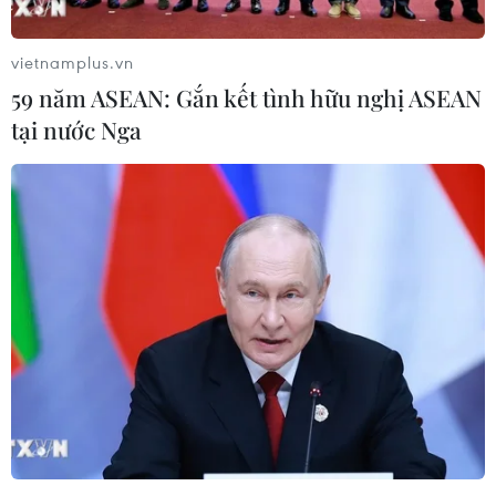
vietnamplus.vn
59 năm ASEAN: Gắn kết tình hữu nghị ASEAN
tại nước Nga
Những tranh luận 'nóng' xung quanh hiện
trạng kinh tế Mỹ
29/07/2022 22:16
Giới chuyên gia phân tích đang tranh cãi để xác định
liệu nền kinh tế lớn nhất thế giới đã chính thức rơi vào
suy thoái hay chưa?