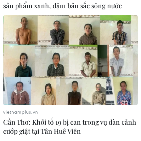
sản phẩm xanh, đậm bản sắc sông nước
Cục Dự trữ liên bang Mỹ: Mỹ, EU có thể
tránh rơi vào suy thoái
vietnamplus.vn
03/08/2022 03:55
Cần Thơ: Khởi tố 19 bị can trong vụ dàn cảnh
Theo Fed, để Mỹ, EU có thể tránh rơi vào suy thoái đòi
cướp giật tại Tân Huê Viên
hỏi sự thay đổi trong chính sách tiền tệ, khi các ngân