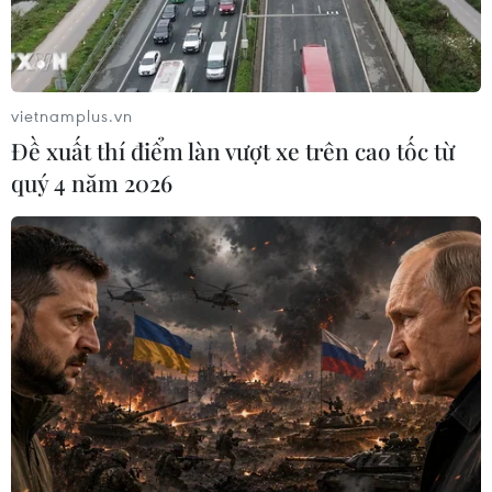
vietnamplus.vn
Đề xuất thí điểm làn vượt xe trên cao tốc từ
quý 4 năm 2026
Gặp gỡ bác sỹ âm thầm giành lại sự sống
cho nhiều bệnh nhi
27/02/2024 01:19
Bác sỹ Trần Minh Long, Trưởng Khoa Gây mê hồi sức,
Bệnh viện Sản Nhi Nghệ An chia sẻ dù công việc vất vả
nhưng phần thưởng quý giá nhất chính là sự sống mà
ông và đồng nghiệp mang lại cho người bệnh.