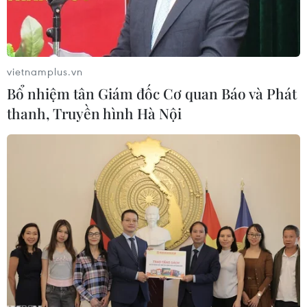
vietnamplus.vn
Bổ nhiệm tân Giám đốc Cơ quan Báo và Phát
thanh, Truyền hình Hà Nội
Ảnh minh họa. (Ảnh: Đinh Hương/TTXVN)
Ngày 27/5, thông tin từ Bệnh viện Nhi đồng
Thành phố Hồ Chí Minh, đơn vị này vừa cứu
chữa thành công một bệnh nhi ba tuổi bị viêm
phổi nặng do nhiễm cúm A/H1.
Bệnh nhi là bé gái H.A. (ngụ Quận 8, Thành phố