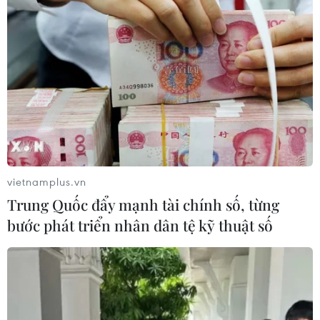
vietnamplus.vn
Trung Quốc đẩy mạnh tài chính số, từng
bước phát triển nhân dân tệ kỹ thuật số
#Thành phố Hồ Chí Minh
#cứu chữa thành công
#bệnh nhi
#viêm phổi
#cúm A/H1
Tp. Hồ Chí Minh