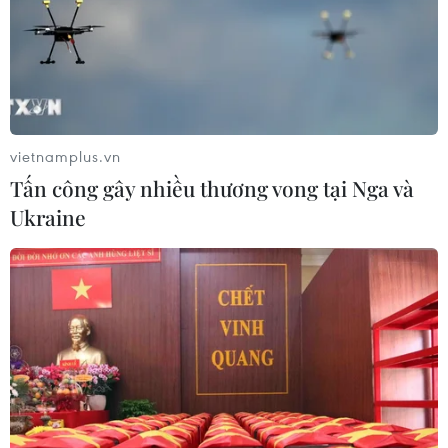
vietnamplus.vn
Tấn công gây nhiều thương vong tại Nga và
Ukraine
TIN CÙNG CHUYÊN MỤC
Bộ Y tế: Siết quản lý y, dược cổ