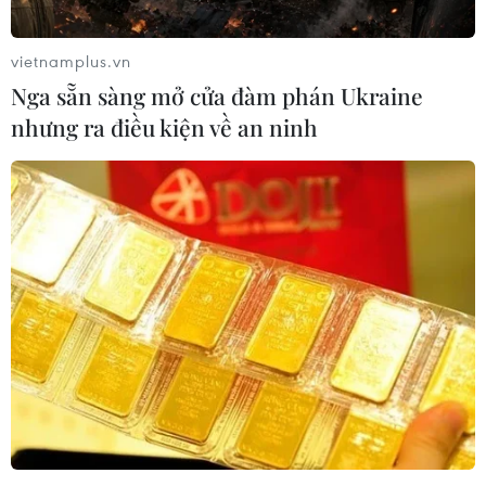
vietnamplus.vn
Nga sẵn sàng mở cửa đàm phán Ukraine
nhưng ra điều kiện về an ninh
Phẫu thuật thành công cho bệnh nhi có
khối u khoang bên họng xâm lấn nền sọ
03/01/2024 10:39
Sau ca mổ kéo dài gần 4 tiếng đồng hồ, các chuyên gia