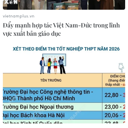
Hồ Chí Minh) sốt cao liên tục ba ngày, ho và tiêu
chảy nhiều lần.
vietnamplus.vn
Đến ngày thứ tư, bé nhập viện tại bệnh viện địa
Đẩy mạnh hợp tác Việt Nam-Đức trong lĩnh
phương với chẩn đoán viêm phổi, suy hô hấp
vực xuất bản giáo dục
diễn tiến nhanh, được đặt nội khí quản, thở
máy.
Kết quả xét nghiệm PCR dịch hút phế quản ghi
nhận tác nhân cúm A/H1 của chủng đại dịch
2009 (hay còn gọi là cúm A/H1N1, cúm mùa).
Các bác sỹ hội chẩn và chuyển bệnh nhi đến
Bệnh viện Nhi đồng Thành phố.
Bác sỹ Nguyễn Minh Tiến, Phó Giám đốc Bệnh
viện Nhi đồng thành phố, cho biết bệnh nhi
nhập viện trong tình trạng li bì tím tái, SpO2
(nồng độ oxy máu) khoảng 80-82%.