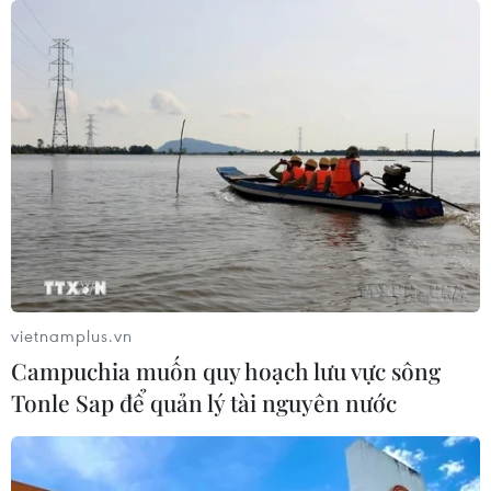
Thắp lên hy vọng cho bệnh nhân
nghèo từ 'phòng khám 0 đồng' ở An
Giang
07/08/2026 02:00
Ca vi phẫu ghép da đầu hiếm gặp
giúp bé gái phục hồi sau 10 năm
06/08/2026 07:15
vietnamplus.vn
Campuchia muốn quy hoạch lưu vực sông
Hà Nội: Kiểm tra, xác minh liên quan
Tonle Sap để quản lý tài nguyên nước
đến sản phẩm giảm cân dạng bút
tiêm
06/08/2026 07:05