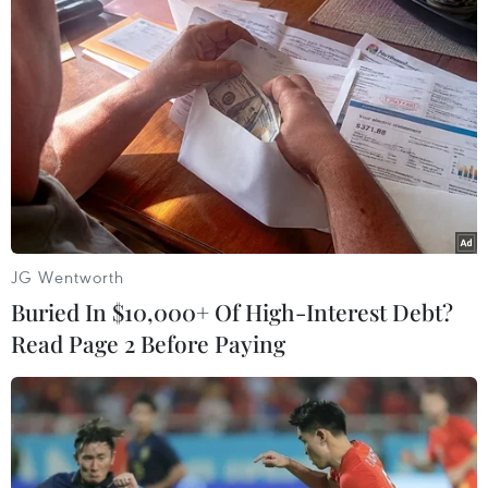
Theo dõi VietnamPlus
An toàn Giao thông
Cảnh sát giao thông triển khai chiến dịch nâng
cao kỹ năng lái xe môtô, xe gắn máy
Xe khách lao xuống hố sâu bên đường, 18 hành
JG Wentworth
khách thoát nạn
Buried In $10,000+ Of High-Interest Debt?
Cần xử lý dứt điểm việc tập kết gỗ ở hành lang
Read Page 2 Before Paying
an toàn giao thông Quốc lộ 22B
Xe tải cẩu tông sập cầu Đắk Lung tại Đồng Nai,
hai người thoát nạn
Hà Nội điều chỉnh tổ chức giao thông trên phố