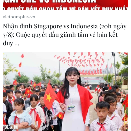
vietnamplus.vn
Nhận định Singapore vs Indonesia (20h ngày
7/8): Cuộc quyết đấu giành tấm vé bán kết
duy …
Liên tiếp xảy ra 3 vụ tai nạn giao thông
nghiêm trọng làm 3 người tử vong
19/09/2025 07:36
Trên tuyến ĐT.830 thuộc địa phận xã Đức Hòa, tỉnh Tây
Ninh xảy ra 3 vụ tai nạn giao thông nghiêm trọng khiến
3 nạn nhân tử vong tại chỗ.