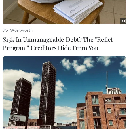
tại chỗ.
JG Wentworth
$15k In Unmanageable Debt? The "Relief
Program" Creditors Hide From You
Lãnh đạo Thành phố Hồ Chí Minh cùng chính quyền địa
phương chia buồn, động viên gia đình các nạn nhân. (Ảnh:
Huyền Trang/TTXVN)
Ngày 23/9, Cơ quan Cảnh sát điều tra, Công an