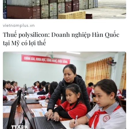
04/08/2026 14:34
vietnamplus.vn
Xem thêm
Thuế polysilicon: Doanh nghiệp Hàn Quốc
tại Mỹ có lợi thế
CƠ QUAN CHỦ QUẢN: THÔNG TẤN XÃ VIỆT NAM
Tổng Biên tập: TRẦN TIẾN DUẨN
Phó Tổng Biên tập: NGUYỄN THỊ TÁM, KHÚC THANH
THỦY
Sở hữu trí tuệ
Quy định sử dụng
RSS
Hỗ trợ