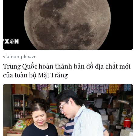
vietnamplus.vn
Trung Quốc hoàn thành bản đồ địa chất mới
của toàn bộ Mặt Trăng
TIN CÙNG CHUYÊN MỤC
Bế mạc Hội thi lực lượng tham gia
bảo vệ an ninh, trật tự ở cơ sở giỏi
toàn quốc
07/08/2026 15:57
Khởi tố, truy nã 3 đối tượng hoạt