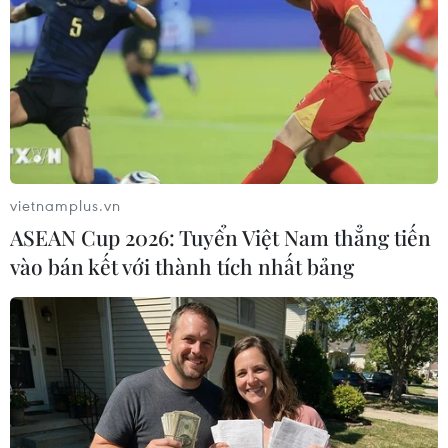
Trần Hưng Đạo, Trần Khánh Dư
TIN LIÊN QUAN
vietnamplus.vn
ASEAN Cup 2026: Tuyển Việt Nam thẳng tiến
vào bán kết với thành tích nhất bảng