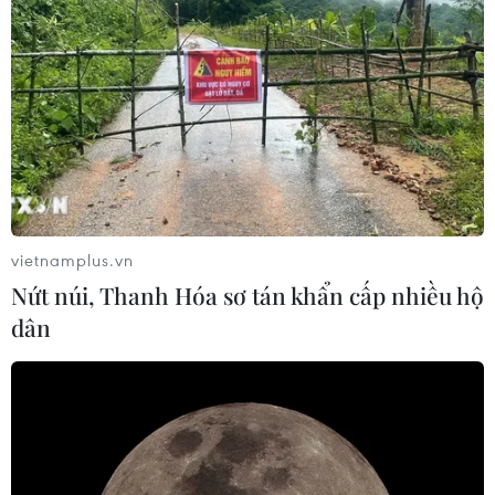
vietnamplus.vn
Nứt núi, Thanh Hóa sơ tán khẩn cấp nhiều hộ
dân