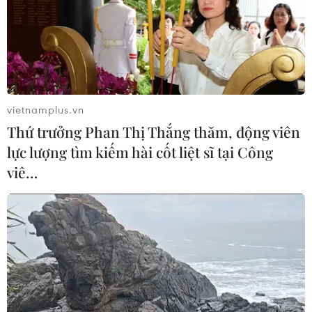
08/08/2026 00:12
Việt Nam khẳng định vị thế tại triển
lãm thương mại quốc tế của Ấn Độ
vietnamplus.vn
07/08/2026 23:08
Thứ trưởng Phan Thị Thắng thăm, động viên
lực lượng tìm kiếm hài cốt liệt sĩ tại Công
viê…
Ngân hàng Trung ương Trung Quốc
mua thêm 20 tấn vàng trong tháng 7
07/08/2026 15:21
Chuyên gia quốc tế đánh giá tích cực
về tiền đồng của Việt Nam