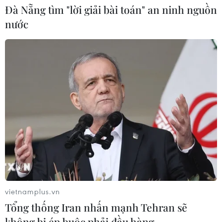
Đà Nẵng tìm "lời giải bài toán" an ninh nguồn
Hạn hán nghiêm trọng đe dọa "huyết
nước
mạch" kinh tế châu Âu
07/08/2026 07:58
Để trái sầu riêng đáp ứng yêu cầu
xuất khẩu bền vững
07/08/2026 07:34
Tây Ninh thúc đẩy bình dân học vụ
số, tạo động lực phát triển kinh tế số
07/08/2026 07:17
vietnamplus.vn
Tổng thống Iran nhấn mạnh Tehran sẽ
không bị ép buộc phải đầu hàng