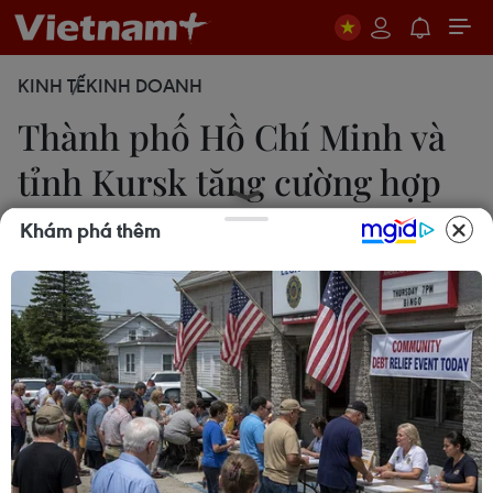
KINH TẾ
KINH DOANH
Thành phố Hồ Chí Minh và
tỉnh Kursk tăng cường hợp
tác
Khám phá thêm
Xuân Anh
09/12/2016 14:55
Tỉnh Kursk (Nga) đã lên kế hoạch và xúc tiến các
chương trình hợp tác với Thành phố Hồ Chí Minh
trong các lĩnh vực đầu tư, du lịch, giao lưu thanh
niên và giáo dục.