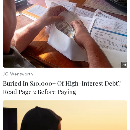
#Hàng xuất khẩu
#Thành phố Hồ Chí Minh
#Tỉnh Kursk
#Xúc tiến đầu tư
#Hợp tác kinh tế
#Khu công nghiệp
Tp. Hồ Chí Minh
Theo dõi VietnamPlus
JG Wentworth
Buried In $10,000+ Of High-Interest Debt?
Read Page 2 Before Paying
TIN LIÊN QUAN