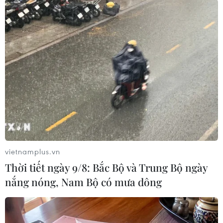
chính quyền tỉnh Kursk mong muốn tăng cường
kết nối với Thành phố Hồ Chí Minh thông qua
các hoạt động du lịch, giao lưu thanh niên, giáo
dục nhân văn./.
(TTXVN/Vietnam+)
vietnamplus.vn
Thời tiết ngày 9/8: Bắc Bộ và Trung Bộ ngày
nắng nóng, Nam Bộ có mưa dông