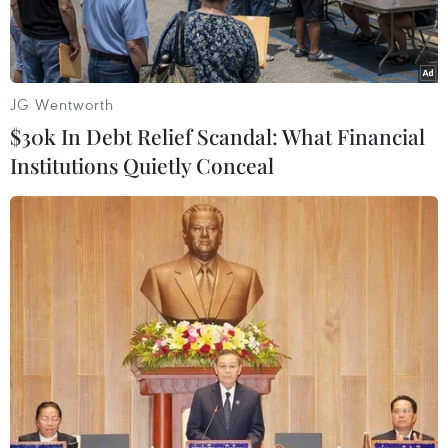
JG Wentworth
$30k In Debt Relief Scandal: What Financial
Institutions Quietly Conceal
Phó Chủ tịch UBND Thành phố Hồ Chí Minh Lê Thanh Liêm tiếp
ông Krivolapov Aleksandr Nikolaevich, Phó Thống đốc vùng
Kursk, Liên bang Nga. (Ảnh: Thanh Vũ/TTXVN)
Tại buổi gặp gỡ với Đoàn lãnh đạo tỉnh Kursk