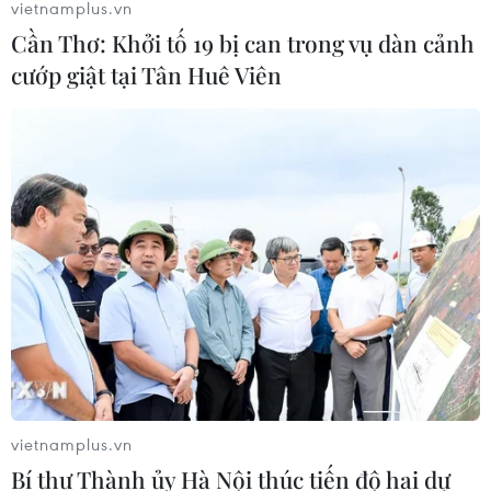
vietnamplus.vn
Cần Thơ: Khởi tố 19 bị can trong vụ dàn cảnh
cướp giật tại Tân Huê Viên
TIN CÙNG CHUYÊN MỤC
Thị trường vaccine thế giới chuyển
hướng sang người cao tuổi
08/08/2026 15:01
vietnamplus.vn
Bí thư Thành ủy Hà Nội thúc tiến độ hai dự