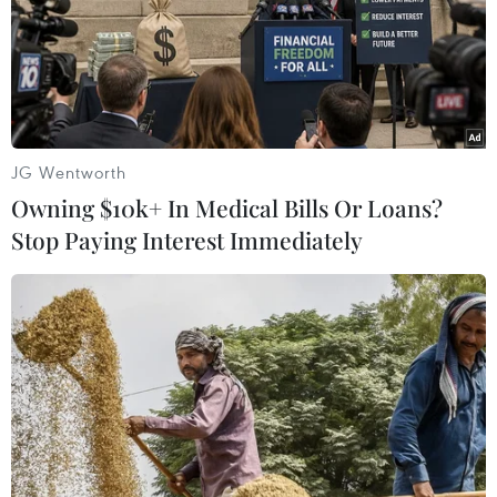
các đối tác tiềm năng và uy tín.
JG Wentworth
Owning $10k+ In Medical Bills Or Loans?
Stop Paying Interest Immediately
Diễn đàn doanh nghiệp Việt-Nga kết nối
cơ hội hợp tác thương mại
14/12/2015 08:38