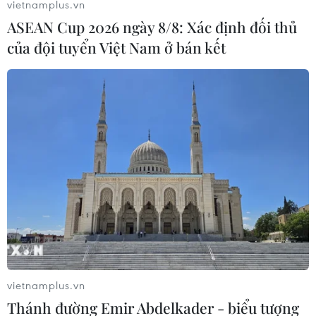
vietnamplus.vn
ASEAN Cup 2026 ngày 8/8: Xác định đối thủ
của đội tuyển Việt Nam ở bán kết
Hội nghị xúc tiến đầu tư, thương mại và
du lịch Hà Nội tại Nga
10/09/2016 02:30
Hội nghị xúc tiến đầu tư, thương mại và du lịch Hà Nội
đã được tổ chức trong khuôn khổ Tuần lễ hàng Hà Nội
tại Moskva, Nga năm 2016.
vietnamplus.vn
Thánh đường Emir Abdelkader - biểu tượng