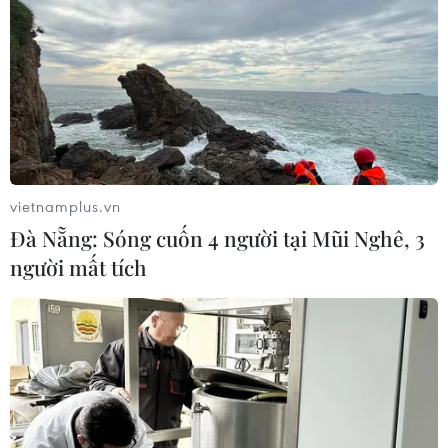
vietnamplus.vn
Đà Nẵng: Sóng cuốn 4 người tại Mũi Nghê, 3
người mất tích