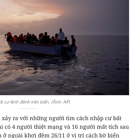
i cư lênh đênh trên biển. (Ảnh: AP)
 xảy ra với những người tìm cách nhập cư bất
i có 4 người thiệt mạng và 16 người mất tích sau
 ở ngoài khơi đêm 26/11 ở vị trí cách bờ biển