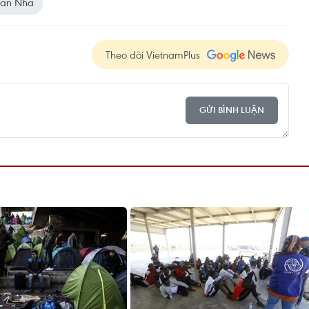
Ban Nha
Theo dõi VietnamPlus
GỬI BÌNH LUẬN