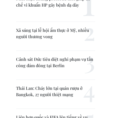
chế vi khuẩn HP gây bệnh dạ dày
Xả súng tại lễ hội ẩm thực ở Mỹ, nhiều
người thương vong
Cảnh sát Đức tiêu diệt nghi phạm vụ tấn
công đám đông tại Berlin
Thái Lan: Cháy lớn tại quán rượu ở
Bangkok, 27 người thiệt mạng
Liên hợp quốc và FIFA lên tiếng về vụ