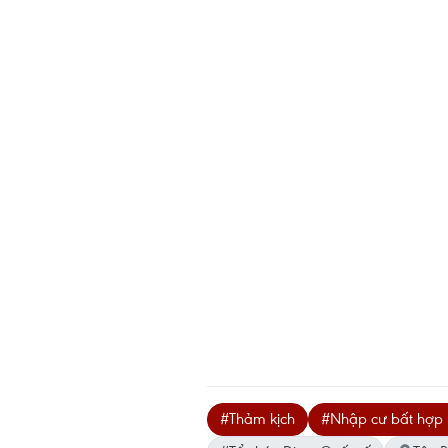
#Thảm kịch
#Nhập cư bất hợp