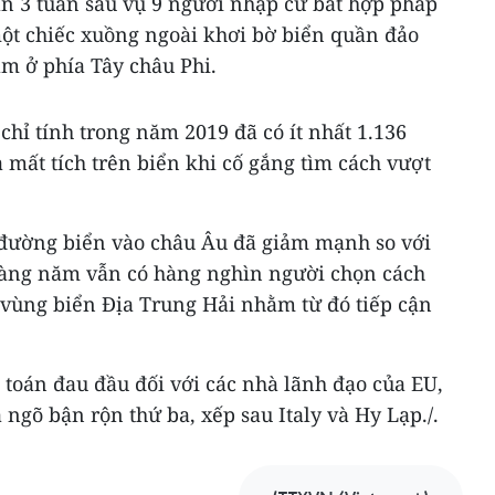
ần 3 tuần sau vụ 9 người nhập cư bất hợp pháp
một chiếc xuồng ngoài khơi bờ biển quần đảo
m ở phía Tây châu Phi.
chỉ tính trong năm 2019 đã có ít nhất 1.136
à mất tích trên biển khi cố gắng tìm cách vượt
 đường biển vào châu Âu đã giảm mạnh so với
àng năm vẫn có hàng nghìn người chọn cách
vùng biển Địa Trung Hải nhằm từ đó tiếp cận
i toán đau đầu đối với các nhà lãnh đạo của EU,
 ngõ bận rộn thứ ba, xếp sau Italy và Hy Lạp./.