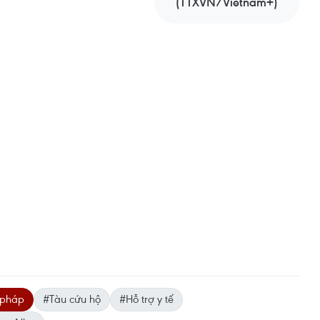
(TTXVN/Vietnam+)
 pháp
#Tàu cứu hộ
#Hỗ trợ y tế