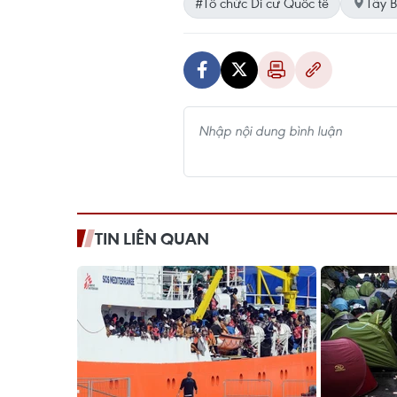
#Tổ chức Di cư Quốc tế
Tây 
TIN LIÊN QUAN