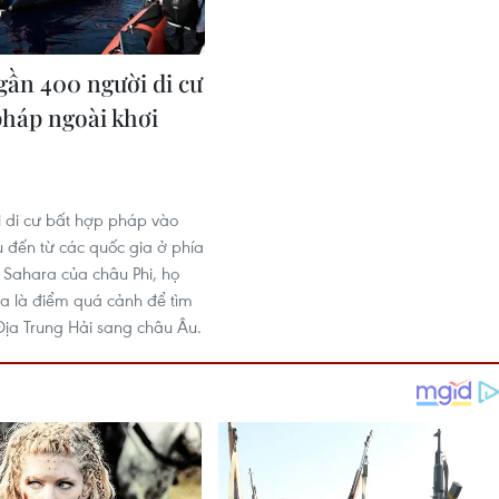
 gần 400 người di cư
pháp ngoài khơi
 di cư bất hợp pháp vào
u đến từ các quốc gia ở phía
Sahara của châu Phi, họ
ya là điểm quá cảnh để tìm
ịa Trung Hải sang châu Âu.