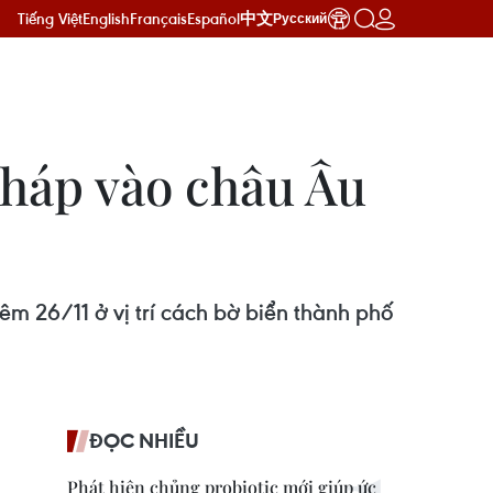
Tiếng Việt
English
Français
Español
中文
Русский
háp vào châu Âu
êm 26/11 ở vị trí cách bờ biển thành phố
ĐỌC NHIỀU
Phát hiện chủng probiotic mới giúp ức