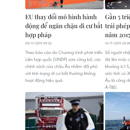
EU thay đổi mô hình hành
Gần 5 tr
động để ngăn chặn di cư bất
trái phé
hợp pháp
năm 201
05/11/2019 09:52
14/11/2019 03:0
Theo báo cáo do Chương trình phát triển
Số người nhậ
Liên hợp quốc (UNDP) vừa công bố, các
đã lên mức c
chính sách của châu Âu nhằm đối phó
khoảng 4,1-5,
với tình trạng di cư bất thường không
ước tính có 
hoạt động hiệu quả.
Âu là công d
Á-TBD.