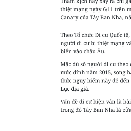
Thảm kịch này xảy ra chỉ g
thiệt mạng ngày 6/11 trên 
Canary của Tây Ban Nha, nằ
Theo Tổ chức Di cư Quốc tế, 
người di cư bị thiệt mạng v
biển vào châu Âu.
Mặc dù số người di cư theo
mức đỉnh năm 2015, song h
thức nguy hiểm này để đến 
Lục địa già.
Vấn đề di cư hiện vẫn là bà
trong đó Tây Ban Nha là cửa