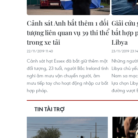
Cảnh sát Anh bắt thêm 1 đối
Giải cứu
tượng liên quan vụ 39 thi thể
bất hợp 
trong xe tải
Libya
22/11/2019 11:40
23/11/2019 23:14
Cảnh sát hạt Essex đã bắt giữ thêm một
Những người
đối tượng, 23 tuổi, người Bắc Ireland tình
Libya chủ yế
nghi âm mưu vận chuyển người, âm
Nam sa mạc 
mưu tiếp tay cho hoạt động nhập cư bất
lựa chọn Lib
hợp pháp.
đường vượt Đ