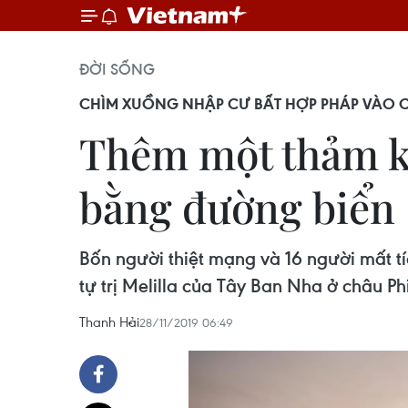
ĐỜI SỐNG
CHÌM XUỒNG NHẬP CƯ BẤT HỢP PHÁP VÀO C
Thêm một thảm kị
bằng đường biển
Bốn người thiệt mạng và 16 người mất tí
tự trị Melilla của Tây Ban Nha ở châu P
Thanh Hải
28/11/2019 06:49