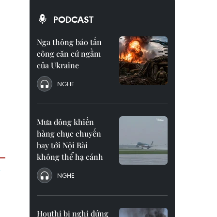
PODCAST
Nga thông báo tấn
công căn cứ ngầm
của Ukraine
NGHE
Mưa dông khiến
hàng chục chuyến
bay tới Nội Bài
không thể hạ cánh
NGHE
Houthi bị nghi đứng