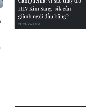
Campuchia: Vì sao thầy trò
HLV Kim Sang-sik cần
giành ngôi đầu bảng?
p
06/08/2026 11:05
a