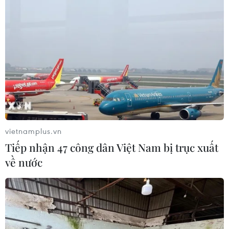
UBS bị phạt 125 triệu USD vì vi phạm
luật chống rửa tiền
04/08/2026 04:58
Lãi suất ngân hàng ngày 3/8: Ngân
hàng nào đang có lãi suất lên đến
10%?
04/08/2026 01:38
vietnamplus.vn
Tiếp nhận 47 công dân Việt Nam bị trục xuất
7 tháng năm 2026:
về nước
Tổng vốn đầu tư nước ngoài đăng ký
vào Việt Nam tăng 58%
03/08/2026 23:48