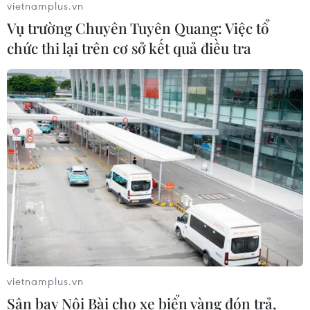
vietnamplus.vn
Vụ trường Chuyên Tuyên Quang: Việc tổ
chức thi lại trên cơ sở kết quả điều tra
Huy động vốn dài hạn sôi động, lãi
suất tiết kiệm biến động cục bộ
02/08/2026 07:47
Xem thêm
CƠ QUAN CHỦ QUẢN: THÔNG TẤN XÃ VIỆT NAM
vietnamplus.vn
Tổng Biên tập: TRẦN TIẾN DUẨN
Sân bay Nội Bài cho xe biển vàng đón trả,