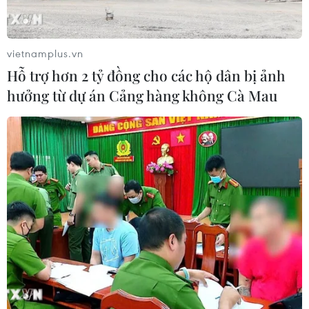
vietnamplus.vn
Hỗ trợ hơn 2 tỷ đồng cho các hộ dân bị ảnh
hưởng từ dự án Cảng hàng không Cà Mau
TIN CÙNG CHUYÊN MỤC
Lãi suất ngân hàng ngày 6/8: Kỳ hạn
3 tháng đang được mức lãi suất tối đa
06/08/2026 00:06