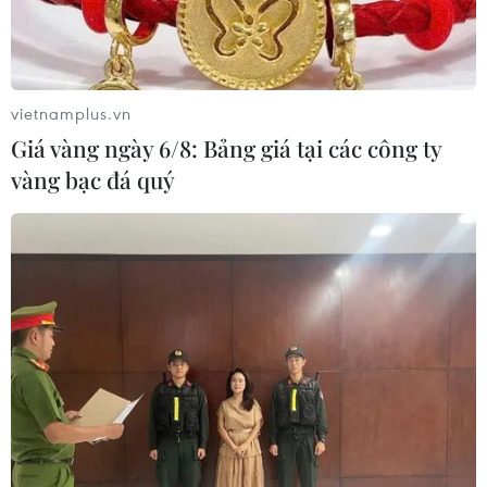
vietnamplus.vn
Giá vàng ngày 6/8: Bảng giá tại các công ty
vàng bạc đá quý
Đồng tiền ảo Bitcoin. (Ảnh: Reuters/TTXVN)
Thị trường tiền điện tử toàn cầu lần đầu tiên có
giá trị vượt 3.000 tỷ USD trong bối cảnh nhiều
nhà đầu tư dòng chính đang đổ xô xâm nhập
vào thị trường này.