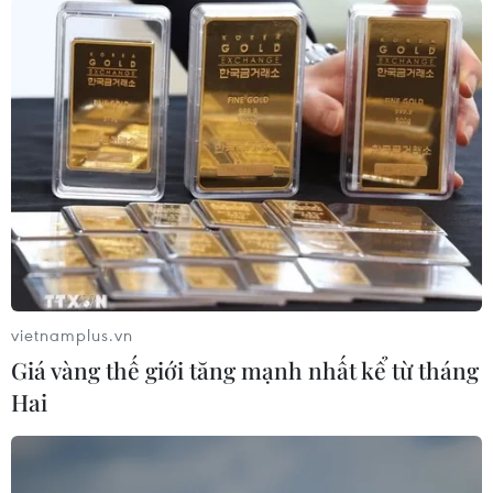
#tiền điện tử
#bitcoin
#ethereum
#COVID-19
vietnamplus.vn
Giá vàng thế giới tăng mạnh nhất kể từ tháng
Theo dõi VietnamPlus
Hai