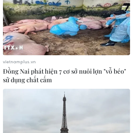
Kế hoạch đồng tiền chung Tây Phi
đối mặt thách thức
03/08/2026 23:10
Mỹ bán đồng euro để hỗ trợ Nhật
Bản vực dậy đồng yen
03/08/2026 15:34
vietnamplus.vn
Đồng Nai phát hiện 7 cơ sở nuôi lợn "vỗ béo"
sử dụng chất cấm
Visa thúc đẩy hợp tác kiến tạo hạ
tầng số cho Chính phủ số Việt Nam
03/08/2026 14:01
Taxi không phải lập hóa đơn điện tử