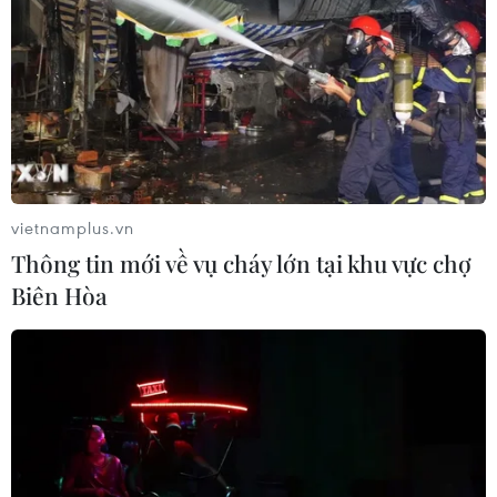
26/09/2021 08:33
Đây được xem là động thái đầu tiên sau khi Ngân hàng
nhân dân Trung Quốc (tức Ngân hàng trung ương Trung
Quốc) tuyên bố tất cả giao dịch tài chính liên quan đến
tiền điện tử là bất hợp pháp.
vietnamplus.vn
Thông tin mới về vụ cháy lớn tại khu vực chợ
Biên Hòa