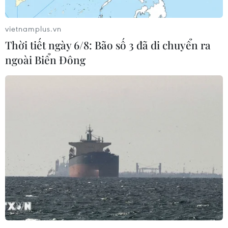
vietnamplus.vn
Thời tiết ngày 6/8: Bão số 3 đã di chuyển ra
ngoài Biển Đông
Bộ Tài chính Mỹ cảnh báo về các tác động
tiêu cực của tiền điện tử
19/10/2021 02:40
Các loại tiền kỹ thuật số và nền tảng thanh toán thay thế
mang lại cho các bên bị Mỹ trừng phạt cơ hội nắm giữ,
chuyển tiền bên ngoài hệ thống tài chính dựa trên đồng
USD truyền thống.