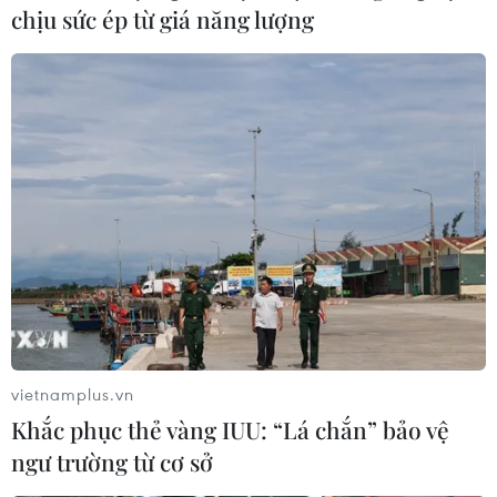
chịu sức ép từ giá năng lượng
65.778 USD. Kỷ lục gần nhất mà Bitcoin đạt đươc là
64.895 USD xác lập hồi giữa tháng 4 năm nay.
vietnamplus.vn
Khắc phục thẻ vàng IUU: “Lá chắn” bảo vệ
ngư trường từ cơ sở