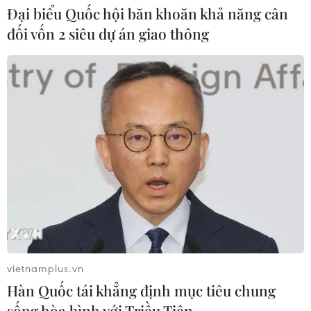
Đại biểu Quốc hội băn khoăn khả năng cân
CƠ QUAN CHỦ QUẢN: THÔNG TẤN XÃ VIỆT NAM
đối vốn 2 siêu dự án giao thông
Tổng Biên tập: TRẦN TIẾN DUẨN
Phó Tổng Biên tập: NGUYỄN THỊ TÁM, KHÚC THANH
THỦY
Sở hữu trí tuệ
Quy định sử dụng
RSS
Hỗ trợ
Ngôn ngữ
TTXVN
Dịch vụ tin
Quảng cáo
Liên hệ
vietnamplus.vn
Hàn Quốc tái khẳng định mục tiêu chung
Giấy phép số: 1374/GP-BTTTT do Bộ Thông tin và Truyền thông
sống hòa bình với Triều Tiên