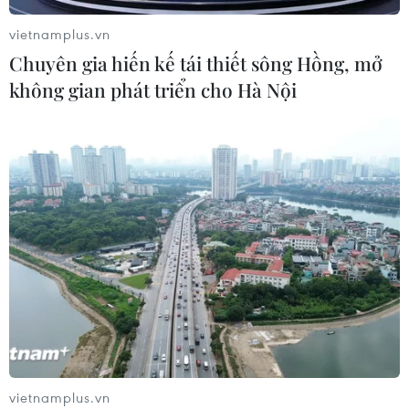
Đồng Nai: Bé trai 4 tuổi suy đa tạng
vietnamplus.vn
sau thời gian dài chỉ uống sữa tươi
Chuyên gia hiến kế tái thiết sông Hồng, mở
không gian phát triển cho Hà Nội
30/07/2026 05:45
Hơn 300 doanh nghiệp tham gia
Triển lãm quốc tế chuyên ngành y
dược
30/07/2026 05:02
Xem thêm
vietnamplus.vn