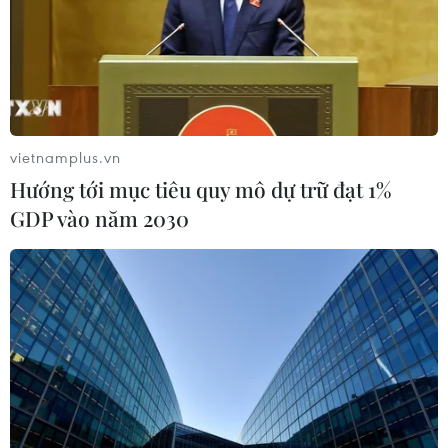
Thành phố Hồ Chí Minh phát triển
hệ thống y tế đa tầng, đồng bộ, thống
nhất
vietnamplus.vn
01/08/2026 09:14
Hướng tới mục tiêu quy mô dự trữ đạt 1%
GDP vào năm 2030
Gia Lai xác thực 99,8% dữ liệu bảo
hiểm
01/08/2026 07:05
Bộ Y tế : Trên 22% người trưởng
thành thiếu vận động thể lực
31/07/2026 04:10