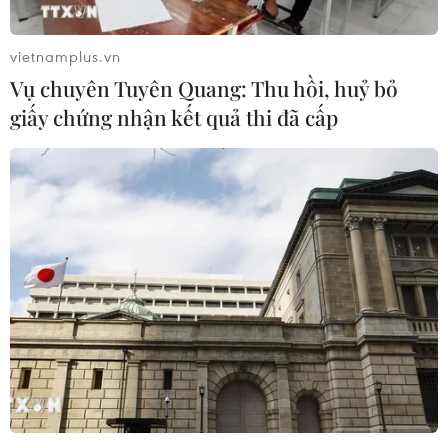
vietnamplus.vn
Vụ chuyên Tuyên Quang: Thu hồi, huỷ bỏ
giấy chứng nhận kết quả thi đã cấp
Đắk Lắk: Bé trai bị dập nát tay do dùng
điện thoại đang sạc pin
29/02/2020 07:29