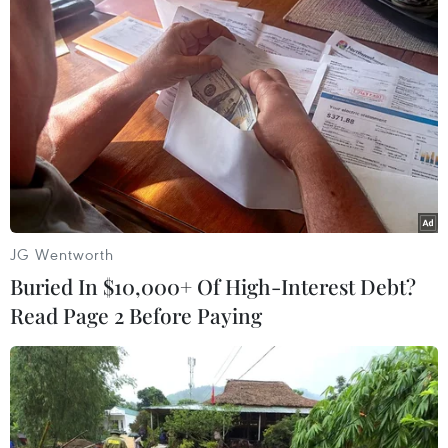
Theo dõi VietnamPlus
TIN LIÊN QUAN
JG Wentworth
Buried In $10,000+ Of High-Interest Debt?
Read Page 2 Before Paying