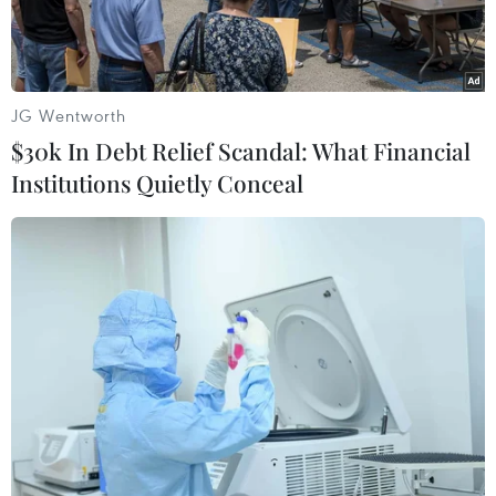
JG Wentworth
$30k In Debt Relief Scandal: What Financial
Institutions Quietly Conceal
Bàn tay của một bệnh nhân bị dập nát do pin điện thoại phát
nổ. (Ảnh: PV/Vietnam+)
Ngày 23/10, Bệnh viện Hữu nghị Việt Đức cho
biết vừa tiếp nhận em N.H.A.T (Nam, 14 tuổi),