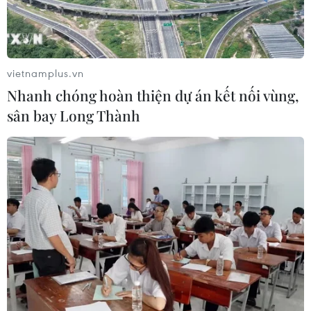
vietnamplus.vn
Nhanh chóng hoàn thiện dự án kết nối vùng,
sân bay Long Thành
Quảng Nam: Xe ôtô 7 chỗ bị thiêu rụi sau
khi phát nổ, 2 người tử vong
06/02/2020 03:44
Xe ôtô 7 chỗ ngồi biển kiểm soát 81A-192.15 khi đến
đoạn Km 1347+200 đường Hồ Chí Minh, thuộc địa phận
huyện Nam Giang, tỉnh Quảng Nam bất ngờ phát nổ,
khiến xe bị thiêu rụi và 2 người tử vong.