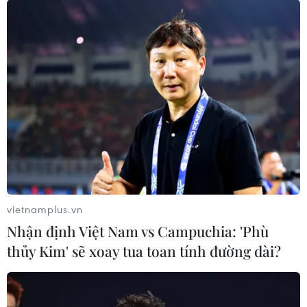
vietnamplus.vn
Nhận định Việt Nam vs Campuchia: 'Phù
thủy Kim' sẽ xoay tua toan tính đường dài?