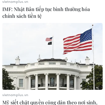
Sự việc cũng là hồi chuông cảnh bảo cho người dân,
vietnamplus.vn
không nên sử dụng điện thoại khi đang sạc pin để
IMF: Nhật Bản tiếp tục bình thường hóa
phòng tránh nguy cơ cháy nổ
chính sách tiền tệ
vietnamplus.vn
Bình Dương: Nổ bình khí nén, người vá lốp
Mỹ siết chặt quyền công dân theo nơi sinh,