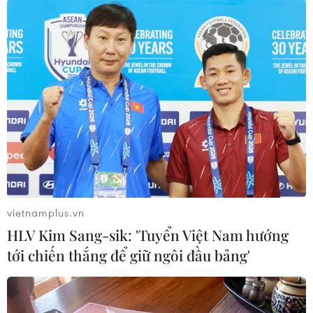
vietnamplus.vn
#Bệnh viện Hữu nghị Việt Đức
#Nổ pin
#Quạt tích điện
HLV Kim Sang-sik: 'Tuyển Việt Nam hướng
#Cắt cụt
#Ca phẫu thuật
Bắc Ninh
tới chiến thắng để giữ ngôi đầu bảng'