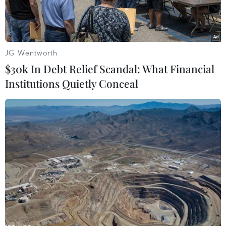
JG Wentworth
$30k In Debt Relief Scandal: What Financial
Institutions Quietly Conceal
Khai thác khí đốt tự nhiên tại mỏ Sakarya. (Nguồn: Anadolu)
Thổ Nhĩ Kỳ ngày 20/4 đã bắt đầu phân phối khí
đốt tự nhiên khai thác từ Biển Đen như một
phần trong dự án quan trọng của nước này
nhằm giảm sự phụ thuộc vào năng lượng nhập
khẩu.