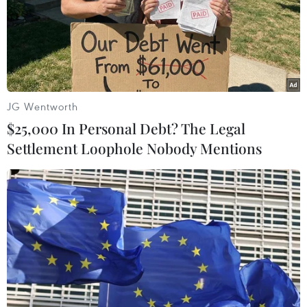
EU gia hạn biện pháp khẩn cấp nhằm hạn
chế nhu cầu khí đốt
28/03/2023 11:45
JG Wentworth
Bộ trưởng năng lượng các nước Liên minh châu Âu (EU)
$25,000 In Personal Debt? The Legal
đã đồng ý gia hạn gói biện pháp trên trong 12 tháng tới,
Settlement Loophole Nobody Mentions
cho đến tháng 3/2024, với mục tiêu tự nguyện cắt giảm
15% nhu cầu khí đốt của khối.