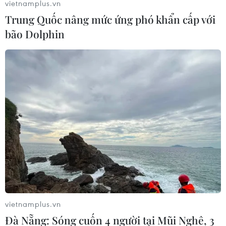
vietnamplus.vn
Trung Quốc nâng mức ứng phó khẩn cấp với
bão Dolphin
Hungary hưởng cơ chế ưu đãi trong thỏa
thuận khí đốt với Nga
vietnamplus.vn
11/04/2023 23:56
Đà Nẵng: Sóng cuốn 4 người tại Mũi Nghê, 3