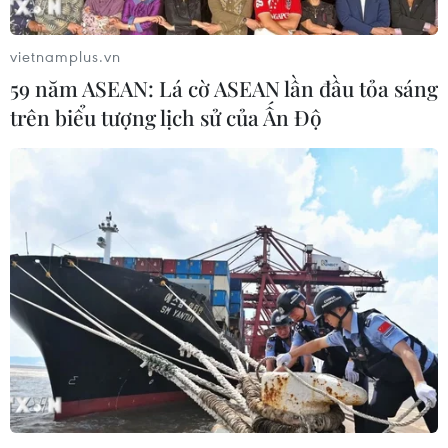
vietnamplus.vn
59 năm ASEAN: Lá cờ ASEAN lần đầu tỏa sáng
trên biểu tượng lịch sử của Ấn Độ
Xung đột Ukraine có thể gây ra khủng
hoảng năng lượng mới ở châu Âu
11/04/2023 14:19
Sự leo thang chiến dịch quân sự của Nga ở Ukraine có
thể gây ra một cuộc khủng hoảng năng lượng mới ở
châu Âu và làm trầm trọng thêm mối đe dọa đối với an
ninh lương thực ở các nước thu nhập thấp.