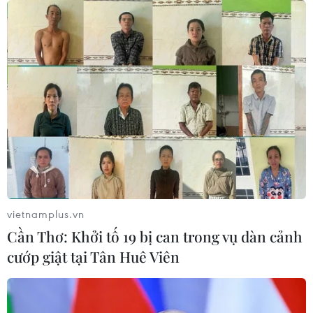
Việt Nam khẳng định vị thế tại triển
lãm thương mại quốc tế của Ấn Độ
07/08/2026 23:08
Ngân hàng Trung ương Trung Quốc
mua thêm 20 tấn vàng trong tháng 7
07/08/2026 15:21
vietnamplus.vn
Cần Thơ: Khởi tố 19 bị can trong vụ dàn cảnh
Chuyên gia quốc tế đánh giá tích cực
cướp giật tại Tân Huê Viên
về tiền đồng của Việt Nam
07/08/2026 12:46