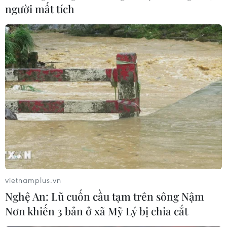
Trong cuộc đàm phán mới nhất về năng lượng với Nga,
người mất tích
Hungary sẽ được phép “trả chậm khoản tiền cao hơn
giới hạn đã được xác định trong trường hợp giá khí đốt
tăng đáng kể.”
vietnamplus.vn
Nghệ An: Lũ cuốn cầu tạm trên sông Nậm
Nơn khiến 3 bản ở xã Mỹ Lý bị chia cắt