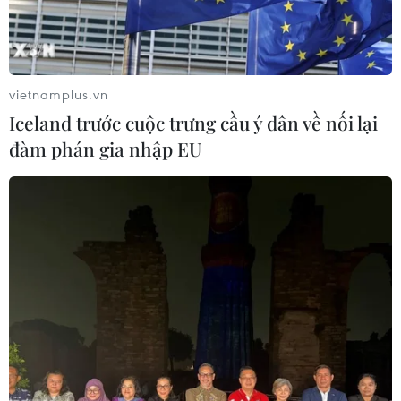
vietnamplus.vn
Iceland trước cuộc trưng cầu ý dân về nối lại
đàm phán gia nhập EU
Ukraine có tham vọng là trung tâm lưu trữ
khí đốt lớn của châu Âu
08/04/2023 04:05
Bộ trưởng Năng lượng Ukraine cho biết Ukraine có một
trong những cơ sở lưu trữ khí đốt dưới lòng đất lớn nhất
châu Âu, có khả năng lưu trữ hơn 30 tỷ m3 khí đốt.