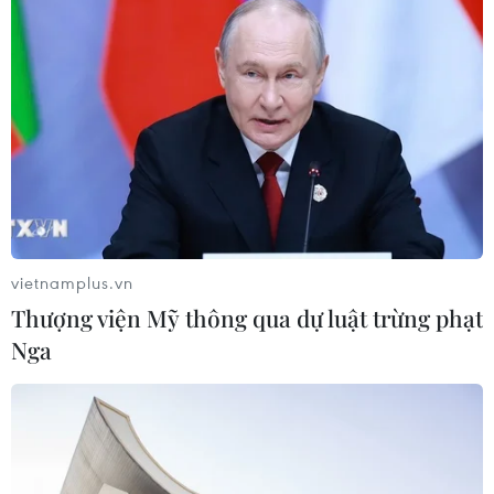
Phép thử sức chống chịu của kinh tế
ASEAN
07/08/2026 12:35
Thuế polysilicon: Doanh nghiệp Hàn
Quốc tại Mỹ có lợi thế
07/08/2026 12:17
vietnamplus.vn
Thượng viện Mỹ thông qua dự luật trừng phạt
Nga
Tầm nhìn bán dẫn của Malaysia: Đi
từ thế mạnh sẵn có lên nấc thang giá
trị cao
07/08/2026 11:51