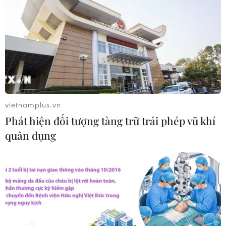
Đồng Nai cần chuyển dịch thu hút
đầu tư sang tổ chức chuỗi giá trị
07/08/2026 11:18
Có 50 cơ sở kiểm nghiệm được GACC
chấp nhận phục vụ xuất khẩu mít,
vietnamplus.vn
sầu riêng
Phát hiện đối tượng tàng trữ trái phép vũ khí
07/08/2026 10:27
quân dụng
Giá dầu tăng trước những lo ngại về
kế hoạch mở lại Eo biển Hormuz
07/08/2026 08:58