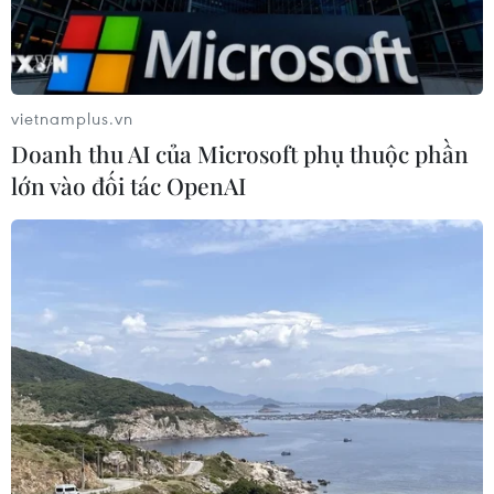
Thống đốc Fed khuyến nghị tăng lãi
suất nếu lạm phát không sớm hạ
nhiệt
06/08/2026 03:46
vietnamplus.vn
Doanh thu AI của Microsoft phụ thuộc phần
Sản lượng vàng của Trung Quốc
lớn vào đối tác OpenAI
giảm trong nửa đầu năm 2026
06/08/2026 03:41
Kim ngạch xuất khẩu vượt mốc 100
tỷ USD, Hàn Quốc lập kỷ lục thặng
dư vãng lai
06/08/2026 03:34
Moody’s cảnh báo hạ tầng điện hạn