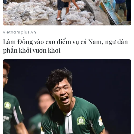
vietnamplus.vn
Lâm Đồng vào cao điểm vụ cá Nam, ngư dân
phấn khởi vươn khơi