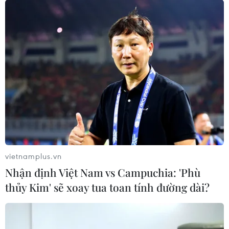
01/01/2019 13:02
Ghi nhận tại thị trường Thành phố Hồ Chí Minh trong
dịp Tết Dương lịch 2019, sức mua tăng chủ yếu ở các
ngành hàng khuyến mãi và dịch vụ ăn uống, giải trí.
vietnamplus.vn
Nhận định Việt Nam vs Campuchia: 'Phù
thủy Kim' sẽ xoay tua toan tính đường dài?