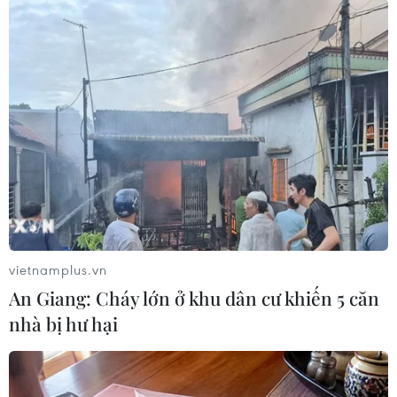
cần mua cho dịp cuối năm qua các thiết bị di
động và máy tính. Facebook và Instagram là hai
mạng xã hội có ảnh hưởng chính đến quyết
định mua sắm với 96% số người được hỏi khẳng
định Facebook là nguồn cảm hứng cho mua sắm
cuối năm và 71% trả lời tương tự với Instagram.
Bảng tin (Feed) trên cả hai mạng xã hội này là
nguồn thông tin truyền cảm hứng mua sắm
chính đối với 70% số người được khảo sát. Tin
(Stories) đang trở nên phổ biến hơn, với 52%
vietnamplus.vn
người sử dụng Instagram tham gia khảo sát và
An Giang: Cháy lớn ở khu dân cư khiến 5 căn
46% người sử dụng Facebook tham gia khảo sát
nhà bị hư hại
nói họ lấy ý tưởng mua sắm từ các nguồn này.
Nội dung bằng video thu hút người dùng
nhiều nhất