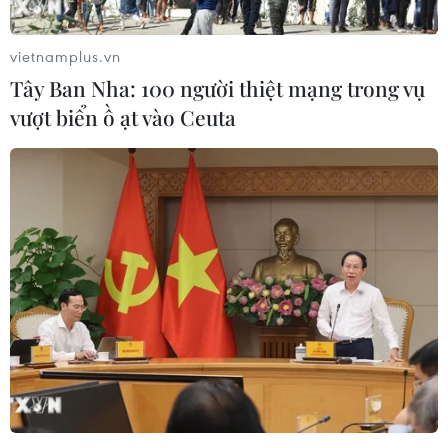
vietnamplus.vn
Tây Ban Nha: 100 người thiệt mạng trong vụ
vượt biển ồ ạt vào Ceuta
Black Friday: Mỹ "tung" nhiều chiêu thức
mới để thu hút khách hàng
24/11/2017 22:38
Khi mùa mua sắm cuối năm chuẩn bị bước vào ngày
cao điểm Black Friday, các cửa hàng ở Mỹ xoay xở
thêm nhiều chiêu thức mới để thu hút các "tín đồ
shopping" đến xếp hàng mua sắm trực tiếp.