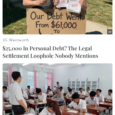
nói họ sử dụng Messenger,” kết quả khảo sát
của Facebook và Instagram đưa ra./.
(Vietnam+)
JG Wentworth
$25,000 In Personal Debt? The Legal
Settlement Loophole Nobody Mentions