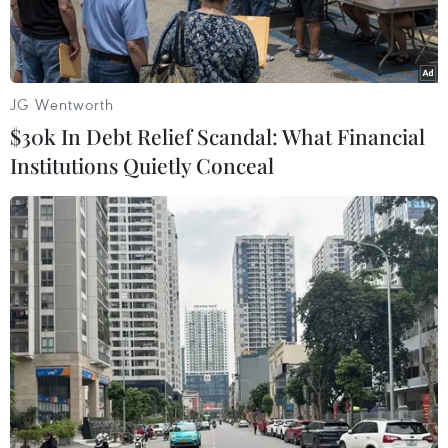
JG Wentworth
$30k In Debt Relief Scandal: What Financial
Institutions Quietly Conceal
Hơn 70% số người tham gia khảo sát nói họ dự định sẽ mua
quần áo mới vào cuối năm. (Ảnh: PV/Vietnam+)
Facebook và Instagram vừa công bố kết quả
khảo sát “Hành vi mua sắm mùa lễ hội năm
2019” về hành vi và sở thích của người tiêu