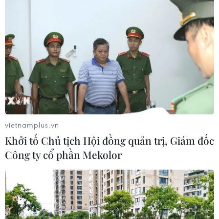
Chương trình Online Friday 2019 sẽ giảm
giá tới 70% các mặt hàng
27/06/2019 11:05
Ngày Hội Gia đình Việt sẽ diễn ra từ 0 giờ đến 24 giờ
ngày thứ 6 (28/6) trên website www.onlinefriday.vn với
mức giảm lên đến 70%.
vietnamplus.vn
Khởi tố Chủ tịch Hội đồng quản trị, Giám đốc
Công ty cổ phần Mekolor