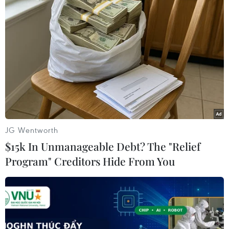
TIN LIÊN QUAN
JG Wentworth
$15k In Unmanageable Debt? The "Relief
Program" Creditors Hide From You
Phiến quân IS hành quyết 40 người ở tỉnh