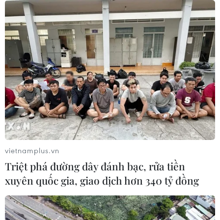
06/08/2026 11:17
Iran cảnh báo đáp trả nhằm vào hạ
tầng năng lượng khu vực nếu bị tấn
công
06/08/2026 04:37
Iran và Oman đạt thỏa thuận về
tuyến vận tải qua eo biển Hormuz
vietnamplus.vn
06/08/2026 04:36
Triệt phá đường dây đánh bạc, rửa tiền
xuyên quốc gia, giao dịch hơn 340 tỷ đồng
Từ hạt nhân đến eo biển
Hormuz: Đòn bẩy chiến lược mới của