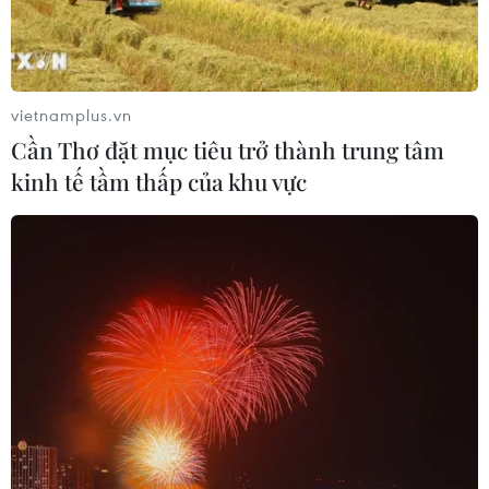
vietnamplus.vn
Nga cam kết chuyển giao tên lửa phòng
Cần Thơ đặt mục tiêu trở thành trung tâm
không Pantsir-S1 cho Iraq
kinh tế tầm thấp của khu vực
21/02/2015 10:37
Hãng TASS đưa tin bộ phận truyền thông thuộc Công ty
sản xuất các hệ thống có độ chính xác cao của Nga
thông báo nước này sẽ bàn giao các hệ thống tên lửa
đất đối không Pantsir-S1 cho Iraq đúng hạn.