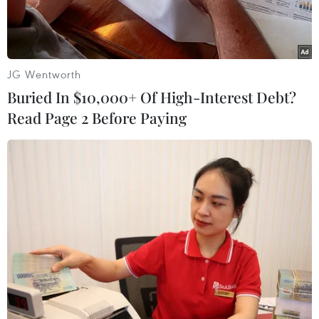
JG Wentworth
Buried In $10,000+ Of High-Interest Debt?
Read Page 2 Before Paying
Bà Zekra Alwach. (Nguồn: alarabiya.net)
Phát ngôn viên của Chính phủ Iraq ngày 21/2
cho biết bà Zekra Alwach đã được chỉ định làm
Thị trưởng Baghdad, trở thành người phụ nữ
đầu tiên giữ chức vụ này tại Iraq, nơi nhiều tổ