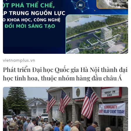
Anbar của Iraq
18/02/2015 02:54
Các phiến quân IS đã hành quyết 40 người, trong đó có
nhiều người là nhân viên an ninh, tại thị trấn al-
Baghdadi thuộc tỉnh Anbar, miền Tây Iraq.
vietnamplus.vn
Phát triển Đại học Quốc gia Hà Nội thành đại
học tinh hoa, thuộc nhóm hàng đầu châu Á