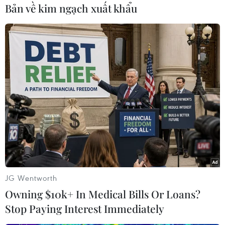
Bản về kim ngạch xuất khẩu
Play
Video
Huy Khánh
(Vietnam+)
JG Wentworth
Owning $10k+ In Medical Bills Or Loans?
Stop Paying Interest Immediately