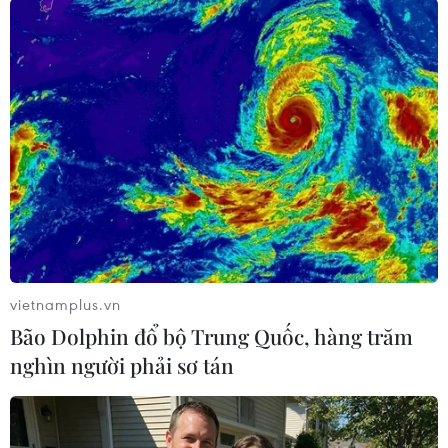
#World Cup 2022
#Tuyển Australia
#Tuyển Peru
#Andrew Redmayne
#Luân lưu
Australia
vietnamplus.vn
Bão Dolphin đổ bộ Trung Quốc, hàng trăm
nghìn người phải sơ tán