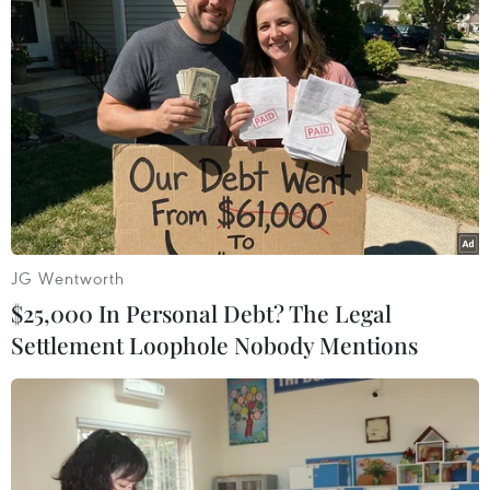
Truyền thông Hàn Quốc
Đội tuyển Việt Nam đối đầu
đánh giá cao đội tuyển Việt
Malaysia tại bán kết ASEAN
Nam với chuỗi 22 trận bất
Cup 2026
bại
08/08/2026 15:53
09/08/2026 04:22
JG Wentworth
$25,000 In Personal Debt? The Legal
Settlement Loophole Nobody Mentions
Chủ sân Azteca lỗ hơn 47
ASEAN Cup 2026 ngày 8/8:
triệu USD vì World Cup
Xác định đối thủ của đội
2026
tuyển Việt Nam ở bán kết
08/08/2026 06:43
08/08/2026 03:50