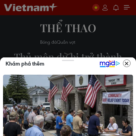
THỂ THAO
Bóng đá
Quần vợt
Thủ môn dự bị trở thành
Khám phá thêm
người hùng giúp Australia
dự World Cup
Huy Khánh
13/06/2022 23:50