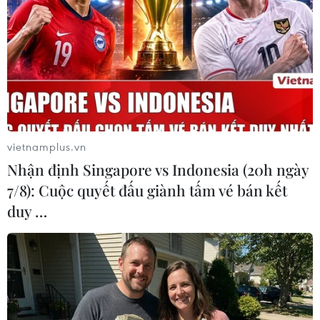
phần đảm bảo, nâng cao hiệu quả bảo hộ công
dân ở nước ngoài, được dư luận trong và ngoài
nước đánh giá cao.
Để thực hiện thành công những chuyến bay đưa
công dân về nước nêu trên, có sự đóng góp
thầm lặng nhưng rất quan trọng của các cán bộ
ngoại giao làm công tác bảo hộ công dân ở trong
vietnamplus.vn
và ngoài nước. Đã có những thời điểm, tất cả
Nhận định Singapore vs Indonesia (20h ngày
các đơn vị liên quan của Bộ Ngoại giao nói
7/8): Cuộc quyết đấu giành tấm vé bán kết
riêng và của Chính phủ nói chung đều được đặt
duy …
ở chế độ “trực chiến.”
Các ban, ngành liên quan luôn có cán bộ túc
trực gần như 24/24 giờ, ban ngày theo dõi thông
tin trong và ngoài nước, tham gia Ban Chỉ đạo
phòng, chống COVID-19 ở các cấp, đến đêm kết