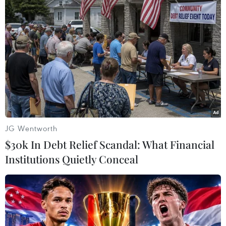
thông Vận tải và các địa phương liên quan triển
khai thực hiện hơn 300 chuyến bay, đưa gần
85.000 công dân từ 59 quốc gia, vùng lãnh thổ
trên thế giới trở về nước an toàn.
Công tác bảo hộ công dân trong bối cảnh khủng
hoảng dịch bệnh, có thể nói là chưa từng có
trong lịch sử, đã diễn ra thường xuyên, liên tục,
không hạn chế về mặt thời gian, không gian,
trong khi nguồn lực trong nước còn hạn chế,
JG Wentworth
các yêu cầu về phòng, chống dịch đòi hỏi phải
$30k In Debt Relief Scandal: What Financial
hết sức tỉ mỉ, chặt chẽ, an toàn.
Institutions Quietly Conceal
Trong bối cảnh đó, dưới sự chỉ đạo sát sao của
các cấp lãnh đạo Đảng, Nhà nước và Chính phủ,
với nỗ lực vượt bậc, sự phối hợp chặt chẽ của Bộ
Ngoại giao với các bộ, ngành liên quan đã góp