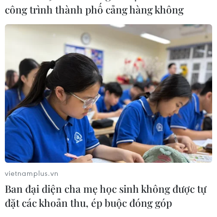
công trình thành phố cảng hàng không
phép vũ khí quân dụng
07/08/2026 12:25
Hai người trọng thương do cây đổ
ngang đường đè trúng
07/08/2026 12:16
Cảnh báo lũ trên lưu vực sông Thao
tại trạm Yên Bái
07/08/2026 11:51
vietnamplus.vn
Ban đại diện cha mẹ học sinh không được tự
Gỡ khó khăn triển khai dự án trọng
đặt các khoản thu, ép buộc đóng góp
điểm quốc gia hồ Ka Pét