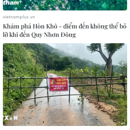
chủ động hội nhập quốc tế
27/01/2021 14:00
vietnamplus.vn
Hoạt động đối ngoại góp phần quan trọng duy trì môi
Khám phá Hòn Khô - điểm đến không thể bỏ
trường hòa bình, ổn định, giữ vững an ninh quốc gia,
lỡ khi đến Quy Nhơn Đông
bảo vệ vững chắc chủ quyền biển đảo Tổ quốc và thu
hút nguồn ngoại lực to lớn phát triển KT-XH.