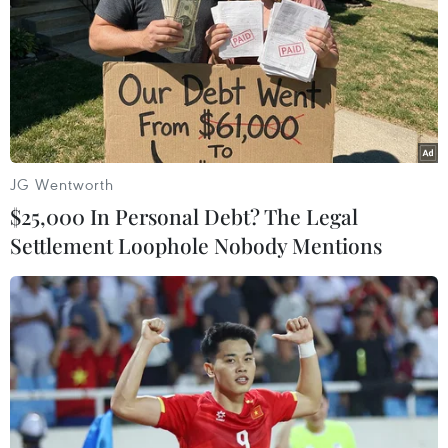
nối, trao đổi với các Cơ quan đại diện Việt Nam
ở các châu lục để nắm tình hình, các chính sách
của sở tại, cập nhật số lượng công dân Việt Nam
ở nước ngoài cần trợ giúp, bị mắc kẹt ở các sân
bay.
JG Wentworth
$25,000 In Personal Debt? The Legal
Settlement Loophole Nobody Mentions
Tập thể cán bộ và gia đình Đại sứ quán và các cơ quan đại