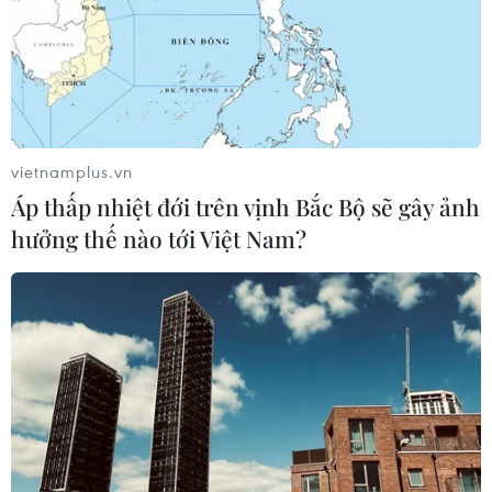
vietnamplus.vn
Áp thấp nhiệt đới trên vịnh Bắc Bộ sẽ gây ảnh
hưởng thế nào tới Việt Nam?
Đại hội XIII: Giáo sư Việt tại Pháp nêu bật
sức mạnh đoàn kết dân tộc
24/01/2021 23:35
Giáo sư Nguyễn Đức Khương nhấn mạnh Vai trò của