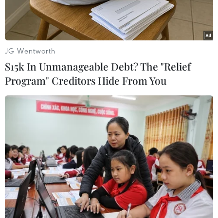
JG Wentworth
$15k In Unmanageable Debt? The "Relief
Program" Creditors Hide From You
Thứ trưởng Bộ Ngoại giao Tô Anh Dũng. (Ảnh: TTXVN phát)
Công tác bảo hộ công dân và pháp nhân Việt
Nam ở nước ngoài được coi là một nhiệm vụ
quan trọng mà Đảng, Nhà nước đặt ra đối với
Chính phủ nói chung và Bộ Ngoại giao nói