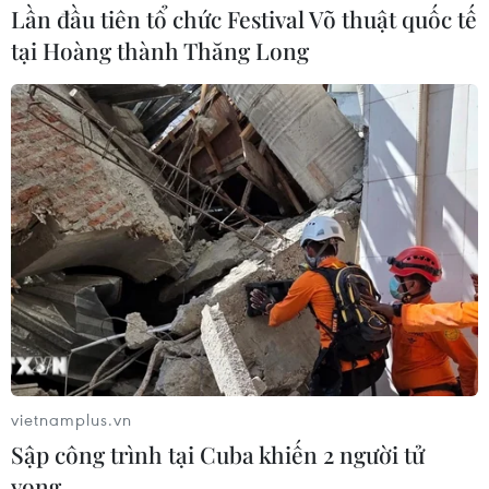
Lần đầu tiên tổ chức Festival Võ thuật quốc tế
(TTXVN/Vietnam+)
tại Hoàng thành Thăng Long
#bảo hộ công dân
#Bộ Ngoại giao
vietnamplus.vn
Sập công trình tại Cuba khiến 2 người tử
#Xuân mới Tân Sửu 2021
#công dân Việt Nam
vong
#COVID-19