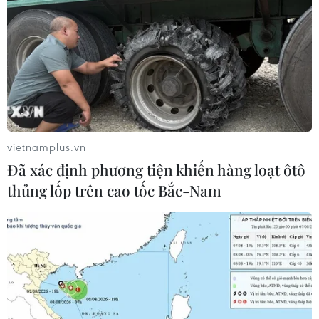
vietnamplus.vn
Đã xác định phương tiện khiến hàng loạt ôtô
Đại hội XIII của Đảng: Tạo sinh lực mới
thủng lốp trên cao tốc Bắc-Nam
cho khối đại đoàn kết toàn dân
23/01/2021 05:44
Nghị quyết Đại hội XII của Đảng đã nêu rõ mục tiêu về
việc phát huy quyền làm chủ, nguồn lực và sức sáng tạo
của nhân dân, sức mạnh đại đoàn kết toàn dân tộc.