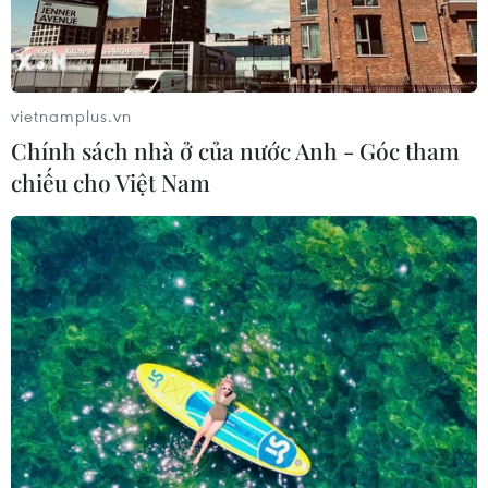
cộng đồng người Việt Nam ở nước ngoài đối với sự
phát triển của đất nước đã được khẳng định từ những
ngày đầu Chủ tịch Hồ Chí Minh đến Pháp.
vietnamplus.vn
Chính sách nhà ở của nước Anh - Góc tham
chiếu cho Việt Nam
Nâng cao hiệu quả hoạt động đối ngoại,