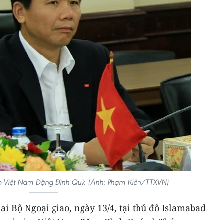
o Việt Nam Đặng Đình Quý. (Ảnh: Phạm Kiên/TTXVN)
ai Bộ Ngoại giao, ngày 13/4, tại thủ đô Islamabad