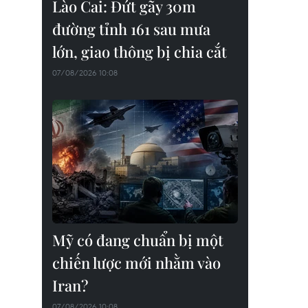
Lào Cai: Đứt gãy 30m
đường tỉnh 161 sau mưa
lớn, giao thông bị chia cắt
07/08/2026 10:08
Mỹ có đang chuẩn bị một
chiến lược mới nhằm vào
Iran?
07/08/2026 10:08