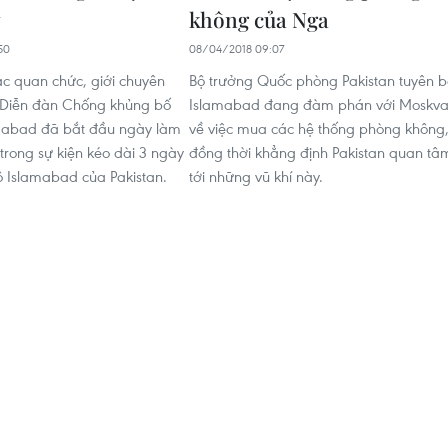
y
không của Nga
50
08/04/2018 09:07
c quan chức, giới chuyên
Bộ trưởng Quốc phòng Pakistan tuyên b
 Diễn đàn Chống khủng bố
Islamabad đang đàm phán với Moskv
amabad đã bắt đầu ngày làm
về việc mua các hệ thống phòng không
 trong sự kiện kéo dài 3 ngày
đồng thời khẳng định Pakistan quan tâ
đô Islamabad của Pakistan.
tới những vũ khí này.