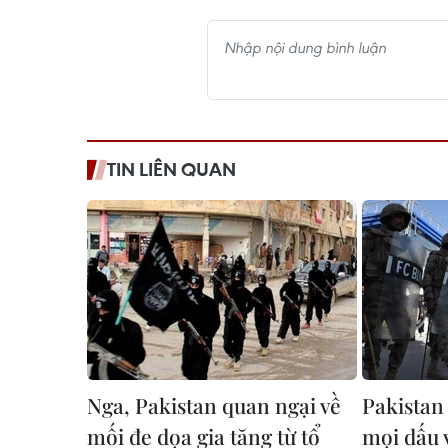
TIN LIÊN QUAN
Nga, Pakistan quan ngại về
Pakistan
mối đe dọa gia tăng từ tổ
mọi dấu 