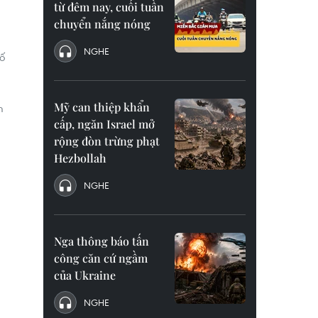
từ đêm nay, cuối tuần
chuyển nắng nóng
NGHE
ố
a
,
Mỹ can thiệp khẩn
m
cấp, ngăn Israel mở
rộng đòn trừng phạt
Hezbollah
NGHE
Nga thông báo tấn
công căn cứ ngầm
của Ukraine
NGHE