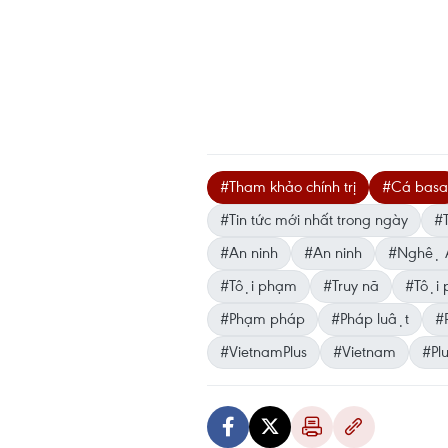
#Tham khảo chính trị
#Cá basa
#Tin tức mới nhất trong ngày
#T
#An ninh
#An ninh
#Nghệ 
#Tội phạm
#Truy nã
#Tội p
#Phạm pháp
#Pháp luật
#P
#VietnamPlus
#Vietnam
#Pl