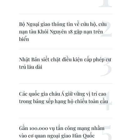
Bộ Ngoại giao thông tin về cứu hộ, cứu
nạn tàu Khôi Nguyên 18 gặp nạn trên
biển
Nhật Bản siết chặt điều kiện cấp phép cư
trú lâu dài
Các quốc gia châu Á giữ vững vị trí cao
trong bảng xếp hạng hộ chiếu toàn cầu
Gần 100.000 vụ tấn công mạng nhằm
vào cơ quan ngoại giao Hàn Quốc