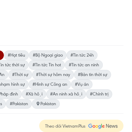
#Hạt tiêu
#Bộ Ngoại giao
#Tin tức 24h
in tức thời sự
#Tin tức Tin hot
#Tin tức an ninh
An
#Thời sự
#Thời sự hôm nay
#Bản tin thời sự
hạm hình sự
#Hình sự Công an
#Vụ án
háp đình
#Xã hội
#An ninh xã hội
#Chính trị
us
#Pakistan
Pakistan
Theo dõi VietnamPlus