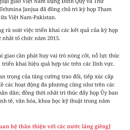
goại giao Việt Nam Đặng Đình Quý và Thứ
 Tehmina Janjua đã đồng chủ trì kỳ họp Tham
giữa Việt Nam-Pakistan.
g rà soát việc triển khai các kết quả của kỳ họp
ứ nhất tổ chức năm 2015.
i giao cần phát huy vai trò nòng cốt, nỗ lực thúc
triển khai hiệu quả hợp tác trên các lĩnh vực.
 trọng của tăng cường trao đổi, tiếp xúc cấp
lề các hoạt động đa phương cũng như trên các
nhân dân; đồng thời nhất trí thúc đẩy họp Ủy ban
inh tế, văn hóa, khoa học kỹ thuật trong năm
uan hệ thân thiện với các nước láng giềng]