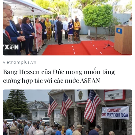
Nyamko Sabuni , người đã liên lạc với AFP,
không có bình luận nào về cuộc tranh luận
này./.
S.N (Vietnam+)
vietnamplus.vn
Bang Hessen của Đức mong muốn tăng
cường hợp tác với các nước ASEAN