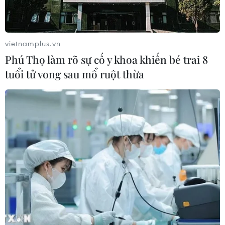
Bão Dolphin hướng vào miền Đông
Trung Quốc, cảnh báo mưa lớn trên
vietnamplus.vn
diện rộng
Phú Thọ làm rõ sự cố y khoa khiến bé trai 8
06/08/2026 08:36
tuổi tử vong sau mổ ruột thừa
Xem thêm
CƠ QUAN CHỦ QUẢN: THÔNG TẤN XÃ VIỆT NAM
Tổng Biên tập: TRẦN TIẾN DUẨN
Phó Tổng Biên tập: NGUYỄN THỊ TÁM, KHÚC THANH