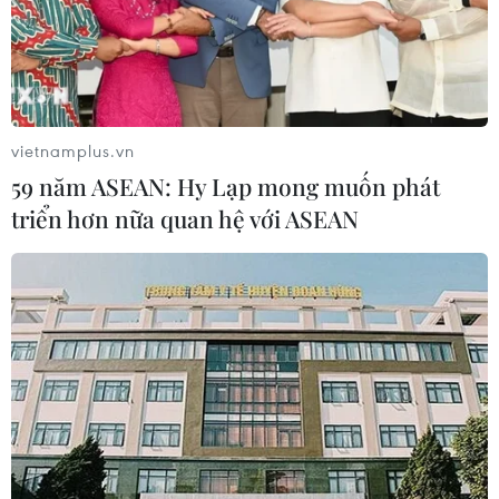
Tây Ban Nha: 100 người thiệt mạng
trong vụ vượt biển ồ ạt vào Ceuta
06/08/2026 16:03
vietnamplus.vn
59 năm ASEAN: Hy Lạp mong muốn phát
triển hơn nữa quan hệ với ASEAN
Đức tuyên án chung thân đối tượng
gây vụ lao xe vào đám đông ở
Munich
06/08/2026 15:57
Italy và Hy Lạp trở thành điểm nóng
của virus Tây sông Nile
06/08/2026 13:24