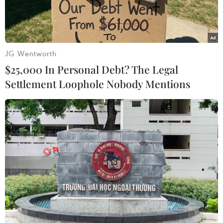
30/03/2024 12:28
Tin nóng 30/3: Hoa hậu Bùi
JG Wentworth
Quỳnh Hoa bị buộc thôi học
$25,000 In Personal Debt? The Legal
vì vi phạm quy chế
Settlement Loophole Nobody Mentions
Sáng 30/3, đại diện Trường đại học Sân khấu - Điện ảnh Thành
phố Hồ Chí Minh xác nhận thông tin hoa hậu Bùi Quỳnh Hoa bị
buộc thôi học vì vi phạm quy chế.
Theo dõi VietnamPlus
Bản tin 60s ngày 30/3/2024 có những nội dung