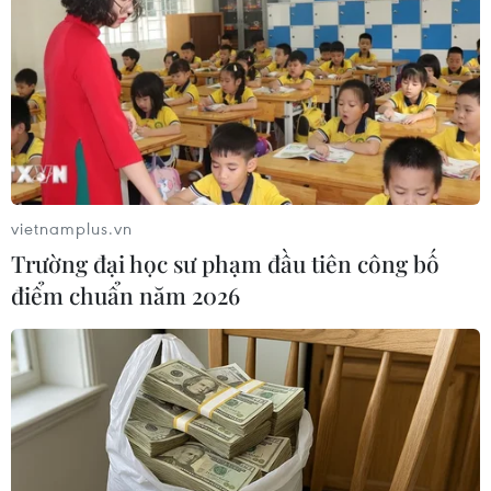
soát.
NGHE
vietnamplus.vn
Trường đại học sư phạm đầu tiên công bố
điểm chuẩn năm 2026
Houthi bị nghi đứng sau
Tổng thống Nga thay đổi
vụ tấn công đánh chìm
vị trí các chỉ huy tại mặt
tàu hàng Ấn Độ trên
trận Ukraine
Biển Đỏ
Theo Interfax, ngày 5/8,
Lực lượng bảo vệ bờ biển
Tổng thống Nga Vladimir