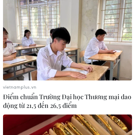
Cây Xanh
Ngày 27/7, sau khi Tổng
Chính quyền xã Đăk Ơ
thống Trump dừng 13 ngày
(tỉnh Đồng Nai) đang xác
ném bom dồn dập, Iran
minh thông tin người dân
tuyên bố tiếp tục nắm giữ
phản ánh phát hiện một
Eo biển Hormuz và khẳng
con vật nghi là cá sấu tại
định sẽ không chủ động
khu vực suối Cây Xanh,
xin nối lại các cuộc đàm
thôn Bù Xia.
phán hòa bình với phía
Mỹ.
NGHE
NGHE
vietnamplus.vn
Điểm chuẩn Trường Đại học Thương mại dao
động từ 21,5 đến 26,5 điểm