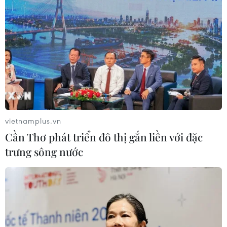
phát động một trong
bố tên gọi "VinFast" cho
những đợt tấn công lớn
dự án sân vận động lớn
nhất năm khi phóng hơn
nhất thế giới đang được
600 UAV vào nhiều khu
xây dựng tại khu đô thị thể
vực của Nga khiến điện
thao quốc tế ở cửa ngõ
Kremlin phải kích hoạt báo
phía nam Thành phố Hà
động phòng không diện
Nội.
rộng và khẩn cấp.
NGHE
vietnamplus.vn
NGHE
Cần Thơ phát triển đô thị gắn liền với đặc
trưng sông nước