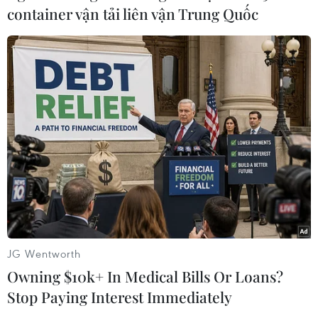
#Mỹ
#Viện trợ quân sự
container vận tải liên vận Trung Quốc
PODCAST MỚI NHẤT
JG Wentworth
Owning $10k+ In Medical Bills Or Loans?
Stop Paying Interest Immediately
Miền Bắc giảm mưa từ
Mỹ can thiệp khẩn cấp,