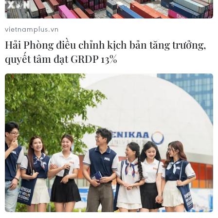
vietnamplus.vn
Hải Phòng điều chỉnh kịch bản tăng trưởng,
quyết tâm đạt GRDP 13%
Cố vấn quân sự Iran tiết
Đội tuyển Việt Nam
lộ sốc, tuyên bố hàng
nhận thưởng 2 tỷ đồng
trăm binh sĩ Mỹ đã thiệt
sau thắng lợi trước
mạng
Indonesia
Cố vấn quân sự của Lãnh
Đội tuyển Việt Nam được
tụ Tối cao Iran Mojtaba
thưởng 2 tỷ đồng sau
Khamenei, ông Mohsen
chiến thắng 3-0 trước