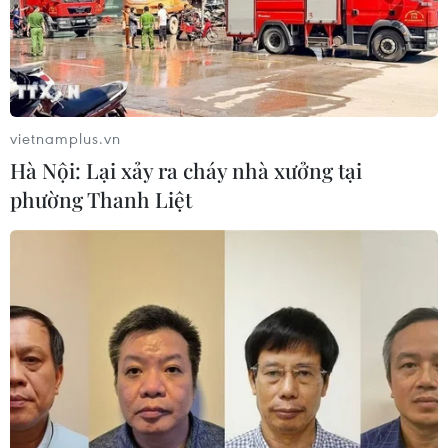
vietnamplus.vn
Hà Nội: Lại xảy ra cháy nhà xưởng tại
phường Thanh Liệt
Ca sĩ Chi Dân, người
Tổng thống Nga lý giải
mẫu An Tây cùng 225
tiến độ chiến dịch quân
đồng phạm sắp ra hầu
sự tại Ukraine
tòa trong chuyên án ma
Theo trang Topwar, Tổng
túy khủng
thống Nga Vladimir Putin
Ngày 30/7, Tòa án nhân
ngày 29/7 cho rằng quân
dân Thành phố Hồ Chí
đội Nga có thể đẩy nhanh
Minh quyết định xét xử sơ
tốc độ tiến công tại