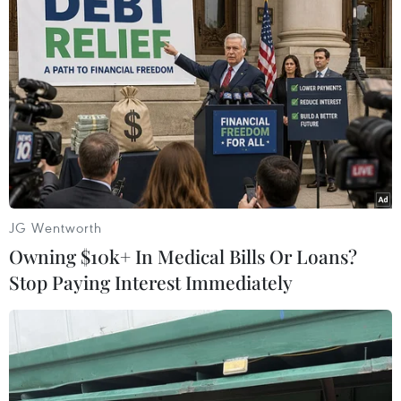
TIN LIÊN QUAN
JG Wentworth
Owning $10k+ In Medical Bills Or Loans?
Stop Paying Interest Immediately
Toàn cảnh vụ khủng bố ngày