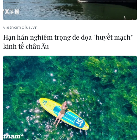
vietnamplus.vn
Hạn hán nghiêm trọng đe dọa "huyết mạch"
kinh tế châu Âu