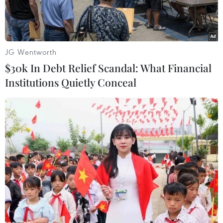
JG Wentworth
$30k In Debt Relief Scandal: What Financial
Institutions Quietly Conceal
Máy bay của hãng Afriqiyah Airways
Thủ tướng Malta Joseph Muscat ngày
23/12 thông báo trên Twitter rằng một vụ cướp
máy bay có thể đã diễn ra trên bầu trời nước
này khi chiếc A320 của hãng Afriqiyah Airways
chở theo 118 người bay từ Libya đã chuyển