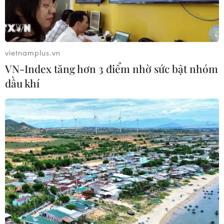
vietnamplus.vn
VN-Index tăng hơn 3 điểm nhờ sức bật nhóm
dầu khí
Philippines: Máy bay Saudi Arabia bị cách
ly vì nghi không tặc
20/09/2016 09:14
Báo chí Philippines đưa tin một chiếc máy bay thương
mại của hàng không Saudi Arabia đã bị “cách ly” sau
khi vừa hạ cánh xuống sân bay quốc tế Ninoy Aquino ở
thủ đô Manila vì nghi bị không tặc.