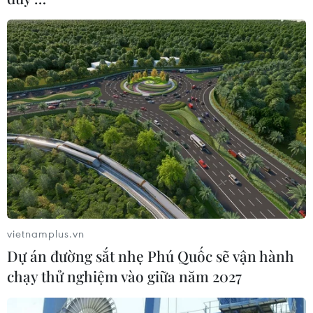
do cho con trai ông Gaddafi
23/12/2016 12:45
Những kẻ chiếm giữ máy bay A320 của hãng hàng
không Afriqiyah Airways chở 118 người đã đưa ra yêu
sách đòi trả tự do cho con trai của nhà lãnh đạo Libya
Muamma Gaddafi.
vietnamplus.vn
Dự án đường sắt nhẹ Phú Quốc sẽ vận hành
chạy thử nghiệm vào giữa năm 2027