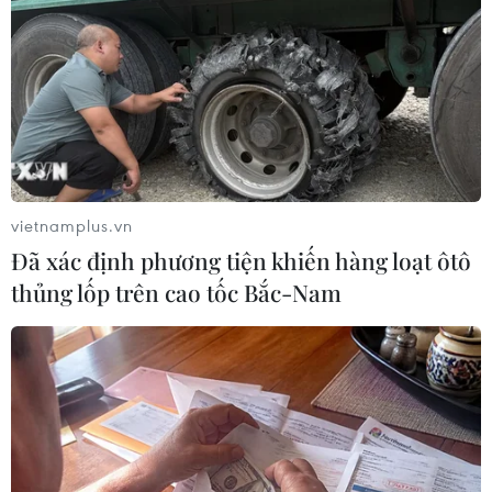
11/9/2001 ở Mỹ
10/09/2016 23:07
Ngày 11/9/2001, tòa tháp đôi ở Trung tâm Thương mại
Thế giới đã sụp đổ trong vụ khủng bố đẫm máu nhất
trong lịch sử nước Mỹ khiến gần 3.000 người thiệt
mạng.
vietnamplus.vn
Đã xác định phương tiện khiến hàng loạt ôtô
thủng lốp trên cao tốc Bắc-Nam