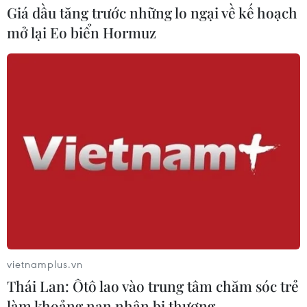
Giá dầu tăng trước những lo ngại về kế hoạch
mở lại Eo biển Hormuz
Nga thoái vốn nhà nước khỏi Sân bay
Quốc tế Sheremetyevo
07/08/2026 00:22
Nga thông báo tấn công căn
cứ ngầm của Ukraine
06/08/2026 16:21
Tây Ban Nha: 100 người thiệt mạng
trong vụ vượt biển ồ ạt vào Ceuta
vietnamplus.vn
06/08/2026 16:03
Thái Lan: Ôtô lao vào trung tâm chăm sóc trẻ
làm khoảng nạn nhân bị thương