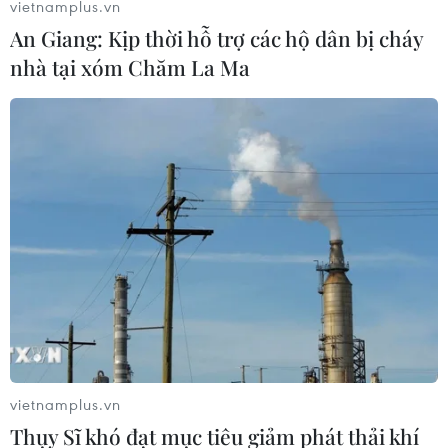
không Afriqiyah Airways.
vietnamplus.vn
An Giang: Kịp thời hỗ trợ các hộ dân bị cháy
nhà tại xóm Chăm La Ma
Truyền hình Malta: Hai kẻ không tặc máy
bay Libya có lựu đạn
vietnamplus.vn
Thụy Sĩ khó đạt mục tiêu giảm phát thải khí
23/12/2016 12:20