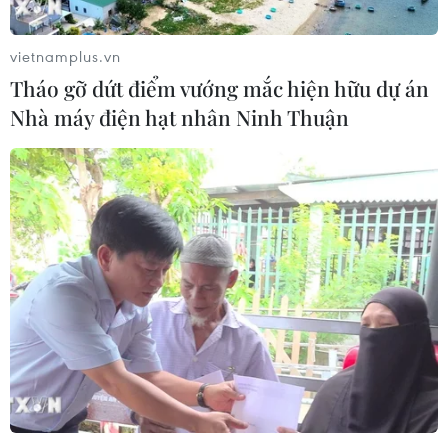
vietnamplus.vn
Tháo gỡ dứt điểm vướng mắc hiện hữu dự án
Nhà máy điện hạt nhân Ninh Thuận
Hai tên không tặc dọa nổ tung máy bay
chở khách của Libya
23/12/2016 12:06
Theo tờ Thời báo Malta, hai kẻ không tặc đã đe dọa
cho nổ tung chiếc máy bay Airbus A320 của hãng hàng