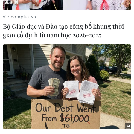
hướng sang Malta.
vietnamplus.vn
"Tôi vừa được thông báo về một vụ bắt cóc máy
Bộ Giáo dục và Đào tạo công bố khung thời
bay có thể đã xảy ra đối với một chuyến bay nội
gian cố định từ năm học 2026-2027
địa của Libya, buộc máy bay phải chuyến hướng
sang Malta. Cơ quan an ninh đang được đặt vào
tình trạng báo động," tài khoản chính thức của
ông Muscat trên Twitter viết.
[Không tặc Libya đòi trả tự do cho con ông
Gaddafi]
Theo AFP, chính quyền Libya cũng đã xác nhận
vụ cướp máy bay, đồng thời cho biết thêm
chuyến bay từ Sabha tới thủ đô Tripoli đã buộc
phải chuyển hướng và đã được đồng ý hạ cánh