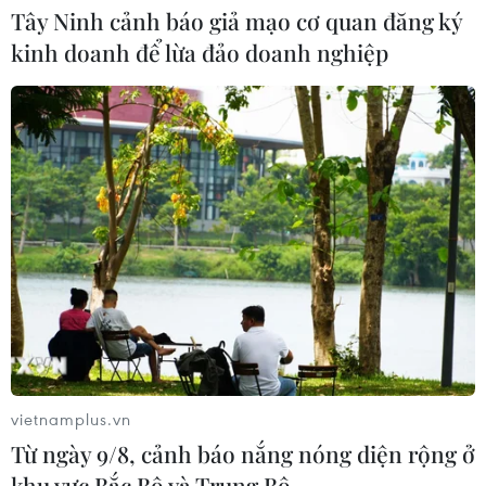
Tây Ninh cảnh báo giả mạo cơ quan đăng ký
Ukraine tiếp tục dội UAV vào
kinh doanh để lừa đảo doanh nghiệp
kho hàng của nền tảng bán lẻ lớn tại
Nga
03/08/2026 15:02
Lãnh đạo EU kêu gọi 'hành động
thống nhất' về biên giới
03/08/2026 14:35
Xem thêm
vietnamplus.vn
Từ ngày 9/8, cảnh báo nắng nóng diện rộng ở
khu vực Bắc Bộ và Trung Bộ