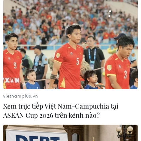
#Máy bay
#Không tặc
#Cướp mãy bay
#Afriqiyah Airways
#Libya
#Malta
#Thủ tướng Malta Joseph Muscat
Libya
Malta
vietnamplus.vn
Xem trực tiếp Việt Nam-Campuchia tại
ASEAN Cup 2026 trên kênh nào?
Theo dõi VietnamPlus