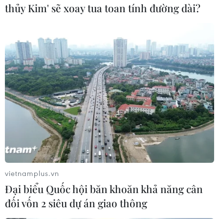
nhân (đủ điều kiện tiêm chủng) trên địa bàn
thủy Kim' sẽ xoay tua toan tính đường dài?
tỉnh.
[Bộ Y tế: Người dân có thể tiêm 2 mũi vaccine
ở địa phương khác nhau]
Để thuận tiện cho người dân, tỉnh cũng đã
thành lập các điểm tiêm chủng lưu động tại
những khu vực như trung tâm văn hóa, sân vận
động, nhà thiếu nhi, khu công nghiệp, công ty,
xí nghiệp...
Nhằm đảm bảo an toàn trong quá trình tổ chức
tiêm vaccine, các đơn vị ban hành khung thời
gian khác nhau trong ngày để đảm bảo các tiêu
vietnamplus.vn
chí phòng, chống dịch, hạn chế tối đa sự hao phí
Đại biểu Quốc hội băn khoăn khả năng cân
vaccine; thực hiện nghiêm túc nguyên tắc 5K,
đối vốn 2 siêu dự án giao thông
giãn cách và các biện pháp phòng, chống dịch