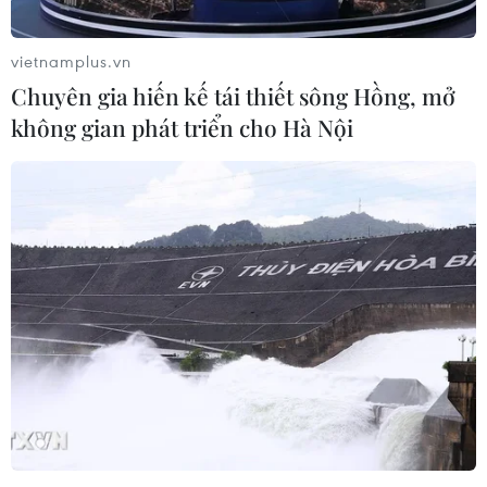
24/09/2021 13:00
vietnamplus.vn
Hiện nay, tại Thành phố Hồ Chí Minh, có 160.000 người
giao hàng (shipper) đã tiêm vaccine phòng COVID-19
Chuyên gia hiến kế tái thiết sông Hồng, mở
mũi 1, 33.025 shipper đã tiêm 2 mũi, còn lại khoảng
không gian phát triển cho Hà Nội
2.000 shipper chưa tiêm.