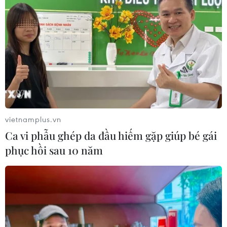
Để khống chế dịch bệnh, giảm dần số ca mắc, tiến tới
kiểm soát và đẩy lùi dịch bệnh, Tiền Giang có nhiều giải
pháp đồng bộ ứng phó hiệu quả dịch như đẩy nhanh
tiến độ tiêm chủng, xét nghiệm tầm soát.
vietnamplus.vn
Ca vi phẫu ghép da đầu hiếm gặp giúp bé gái
phục hồi sau 10 năm