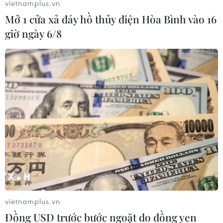
vietnamplus.vn
Mở 1 cửa xả đáy hồ thủy điện Hòa Bình vào 16
Điều chỉnh chiến lược, phương thức thích
giờ ngày 6/8
ứng an toàn, kiểm soát dịch
25/09/2021 07:34
Hướng dẫn nhằm hạn chế đến mức thấp nhất các ca
mắc và tử vong do COVID-19, bảo vệ tối đa sức khỏe,
tính mạng người dân; khôi phục và phát triển kinh tế-xã
hội.
vietnamplus.vn
Đồng USD trước bước ngoặt do đồng yen