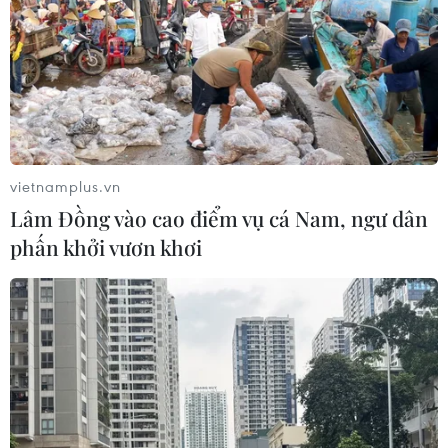
04/08/2026 04:55
Bộ Y tế đề xuất 8 nhóm chính sách
trong sửa đổi Luật hiến, ghép mô,
tạng
03/08/2026 14:44
vietnamplus.vn
Lâm Đồng vào cao điểm vụ cá Nam, ngư dân
Quảng Ninh chấm dứt cơ sở giết mổ
phấn khởi vươn khơi
động vật không đủ điều kiện trước
31/10
03/08/2026 11:31
Bệnh viện hạng đặc biệt cơ sở Ninh
Bình khẳng định "cánh tay nối dài"
hiệu quả