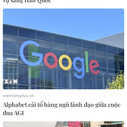
Chẩn đoán và điều trị thành công
trường hợp mắc bệnh viêm mạch
hiếm gặp
30/07/2026 08:15
Trao tặng 10 gia đình khó khăn điều
trị vô sinh hiếm muộn miễn phí 100%
30/07/2026 07:37
Cuộc thi Tôi khỏe đẹp hơn lan tỏa
thông điệp dinh dưỡng khoa học và
vietnamplus.vn
hợp lý
Alphabet cải tổ hàng ngũ lãnh đạo giữa cuộc
30/07/2026 07:17
đua AGI
Đồng Nai: Bé trai 4 tuổi suy đa tạng