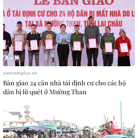
quỵ
04/08/2026 13:21
Tháo gỡ "điểm nghẽn" dữ liệu: Bộ Y
tế tăng tốc chuyển đổi số toàn diện
04/08/2026 08:08
vietnamplus.vn
Bộ Y tế ban hành Kế hoạch dự phòng
Bàn giao 24 căn nhà tái định cư cho các hộ
thương tích giai đoạn 2026-2030
dân bị lũ quét ở Mường Than
04/08/2026 07:41
Hệ thống y tế đa cực, đưa y tế đến
gần dân