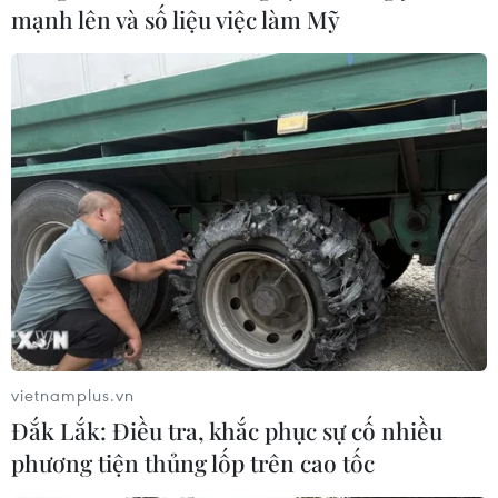
mạnh lên và số liệu việc làm Mỹ
Khẩn trương xây dựng hướng dẫn sử dụng
vaccine Hayat-Vax và Abdala
25/09/2021 09:54
Cục Y tế dự phòng đề nghị Dự án tiêm chủng mở rộng
quốc gia (Viện Vệ sinh dịch tễ TW) khẩn trương xây
dựng hướng dẫn sử dụng các loại vaccine phòng
COVID-19 mới ngay sau khi được Bộ Y tế phê duyệt.
vietnamplus.vn
Đắk Lắk: Điều tra, khắc phục sự cố nhiều
phương tiện thủng lốp trên cao tốc