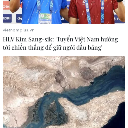
vietnamplus.vn
HLV Kim Sang-sik: 'Tuyển Việt Nam hướng
tới chiến thắng để giữ ngôi đầu bảng'
Ảnh minh họa. (Nguồn: TTXVN)
Theo thông tin từ Ban Chỉ đạo chiến dịch tiêm
chủng vaccine phòng COVID-19 tỉnh Quảng Trị,
tỉnh đang nỗ lực tập trung các giải pháp để đẩy