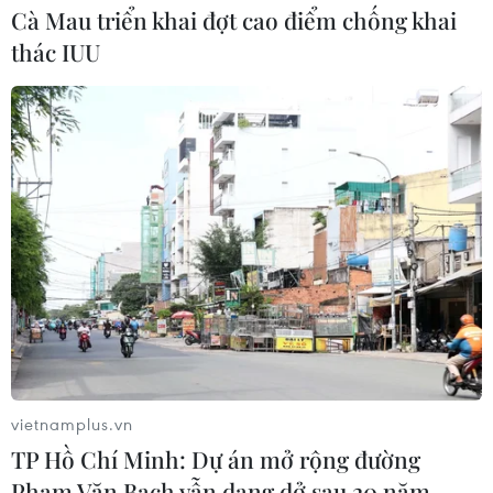
Cà Mau triển khai đợt cao điểm chống khai
thác IUU
vietnamplus.vn
TIN CÙNG CHUYÊN MỤC
TP Hồ Chí Minh: Dự án mở rộng đường
Ca vi phẫu ghép da đầu hiếm gặp
Phạm Văn Bạch vẫn dang dở sau 20 năm