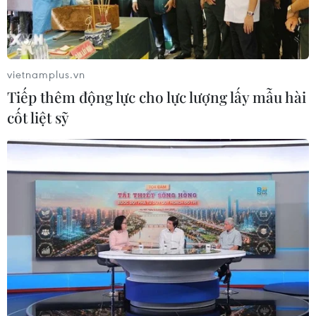
TIN LIÊN QUAN
vietnamplus.vn
Tiếp thêm động lực cho lực lượng lấy mẫu hài
cốt liệt sỹ
TP.HCM thông tin về việc tiêm vaccine và
xét nghiệm cho shipper