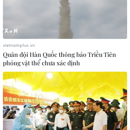
vietnamplus.vn
Quân đội Hàn Quốc thông báo Triều Tiên
phóng vật thể chưa xác định
#Quảng Trị
#Tiêm vaccine
#Dịch COVID-19
#Phòng chống dịch
#Ca mắc mới
Quảng Trị
Theo dõi VietnamPlus