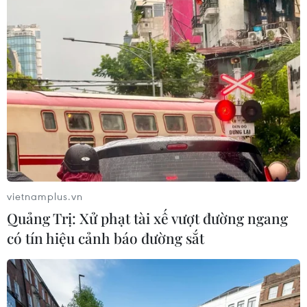
sau thời gian dài chỉ uống sữa tươi
30/07/2026 05:45
Hơn 300 doanh nghiệp tham gia
Triển lãm quốc tế chuyên ngành y
dược
30/07/2026 05:02
vietnamplus.vn
Xem thêm
Quảng Trị: Xử phạt tài xế vượt đường ngang
có tín hiệu cảnh báo đường sắt
CƠ QUAN CHỦ QUẢN: THÔNG TẤN XÃ VIỆT NAM