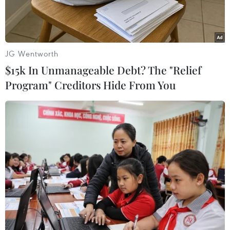
cầu ý dân về việc nàysẽ được tiến hành.
Động thái trên diễn ra sau khi Quốc hội Latvia
ngày 26/5 bác bỏ yêu cầucủa cơ quan chống
JG Wentworth
tham nhũng nước này về việc khám xét nhà
$15k In Unmanageable Debt? The "Relief
riêng và tiến hànhkiểm kê tài sản của một nghị
Program" Creditors Hide From You
sỹ có nhiều ảnh hưởng, người đồng thời là một
doanhnhân nổi tiếng liên quan đến một cuộc
điều tra tham nhũng.
Tổng thống Zatlers cho rằng việc quốc hội cản
trở một cuộc điều tra thamnhũng "thể hiện sự
thiếu tôn trọng cơ quan tư pháp" và "báo động
sự xung độtgiữa quyền hạn của cơ quan lập
pháp và bộ máy tư pháp."