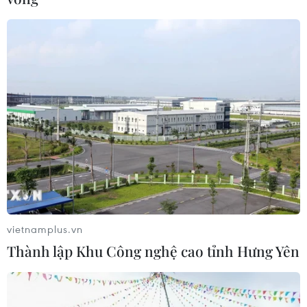
Ukraine tiếp tục dội UAV vào
kho hàng của nền tảng bán lẻ lớn tại
Nga
03/08/2026 15:02
Lãnh đạo EU kêu gọi 'hành động
thống nhất' về biên giới
03/08/2026 14:35
Xem thêm
vietnamplus.vn
Thành lập Khu Công nghệ cao tỉnh Hưng Yên