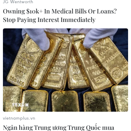
JG Wentworth
Owning $10k+ In Medical Bills Or Loans?
Stop Paying Interest Immediately
#Latvia
#Trưng cầu dân ý
#Tham nhũng
#Từ nhiệm
Latvia
Theo dõi VietnamPlus
vietnamplus.vn
Ngân hàng Trung ương Trung Quốc mua