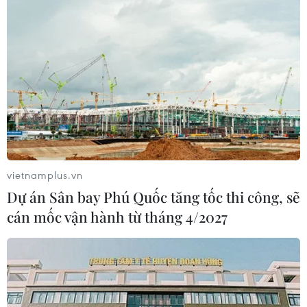
Ông Trump kêu gọi Mỹ "ngừng" điều tra
cáo buộc Nga tấn công mạng
30/12/2016 04:07
Tổng thống đắc cử Mỹ Donald Trump đã xoa dịu những
căng thẳng đang leo thang giữa Mỹ và Nga liên quan
tới cáo buộc Nga tấn công mạng của Mỹ.
vietnamplus.vn
Dự án Sân bay Phú Quốc tăng tốc thi công, sẽ
cán mốc vận hành từ tháng 4/2027