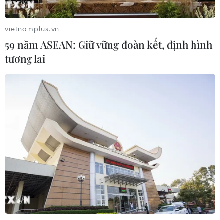
06/08/2026 13:43
vietnamplus.vn
59 năm ASEAN: Giữ vững đoàn kết, định hình
Tổng thống Trump bác tin Mỹ thiếu
tương lai
hụt vũ khí vì chiến dịch Trung Đông
06/08/2026 09:40
Mỹ điều tra sự cố hàng không liên
quan đến trực thăng chở Tổng thống
Trump
06/08/2026 04:38
Tòa án Mỹ chỉ định hội đồng thẩm
phán xét xử các vụ kiện về thuế quan