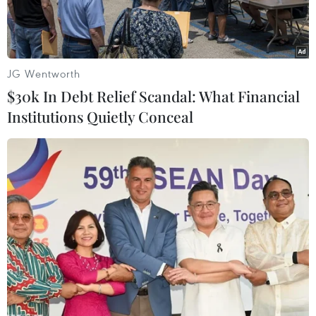
JG Wentworth
$30k In Debt Relief Scandal: What Financial
Institutions Quietly Conceal
Tổng thống đắc cử Mỹ Donald Trump trả lời báo giới tại Palm
Beach, bang Florida ngày 28/12. (Nguồn: AFP/TTXVN)
Tổng thống đắc cử Mỹ Donald Trump đang cùng
các trợ lý đang nỗ lực hoàn tất bài diễn văn
nhậm chức khi chỉ còn khoảng 3 tuần nữa là tới