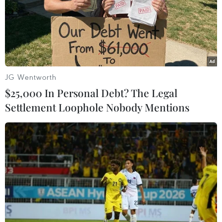
Theo dõi VietnamPlus
JG Wentworth
$25,000 In Personal Debt? The Legal
TIN LIÊN QUAN
Settlement Loophole Nobody Mentions