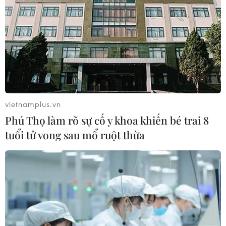
vietnamplus.vn
Phú Thọ làm rõ sự cố y khoa khiến bé trai 8
tuổi tử vong sau mổ ruột thừa