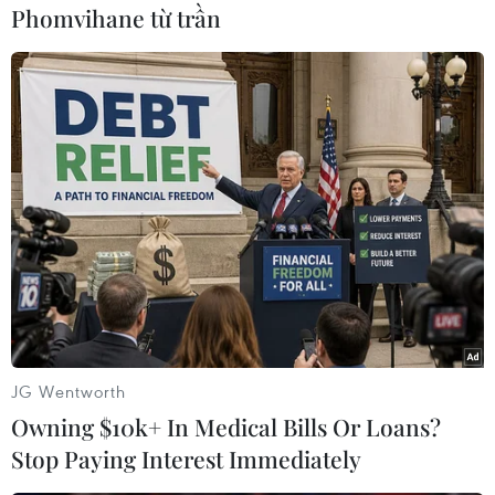
với nước Mỹ mà còn trên toàn thế giới.
Phomvihane từ trần
Đây được được xem là "phát súng đầu tiên" cho
mọi nhiệm kỳ tổng thống và phần nào phản ánh
nhân cách chính trị độc đáo của mỗi vị chủ
nhân Nhà Trắng, được thể hiện qua văn phong,
ý tưởng và tính thuyết phục của mỗi bài diễn
văn.
Trong bài diễn văn nhậm chức của mình, cố
Tổng thống Kenedy đã có câu nói bất hủ khơi
dậy tinh thần phục vụ vì đất nước của người
dân Mỹ: "Đừng hỏi đất nước có thể làm gì cho
bạn mà hãy tự hỏi bạn đã làm gì cho đất nước
JG Wentworth
mình."
Owning $10k+ In Medical Bills Or Loans?
Trong những năm 30 của thế kỷ trước, cố Tổng
Stop Paying Interest Immediately
thống Roosevelt cũng khơi dậy niềm tin của