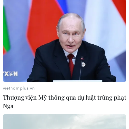
Tổng thống đắc cử Mỹ Donald Trump ngày 29/12 đã
phản ứng với việc chính quyền đương nhiệm áp dụng
các biện pháp trừng phạt mới ồ ạt nhắm vào Nga khi
kêu gọi nước Mỹ "bước qua".
vietnamplus.vn
Thượng viện Mỹ thông qua dự luật trừng phạt
Nga