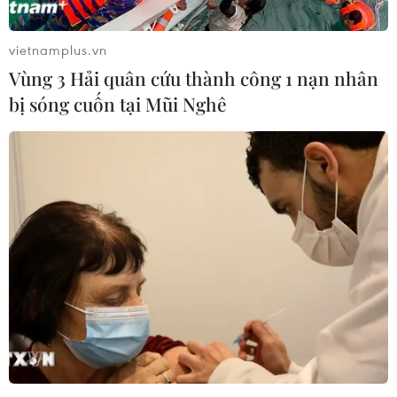
vietnamplus.vn
Vùng 3 Hải quân cứu thành công 1 nạn nhân
bị sóng cuốn tại Mũi Nghê
Tổng thống đắc cử Mỹ: Israel bị đối xử
không công bằng
29/12/2016 08:35
Phát biểu với phóng viên hôm 28/12, Tổng thống đắc cử
Mỹ Donald Trump cho rằng Israel đã bị đối xử rất không
công bằng.