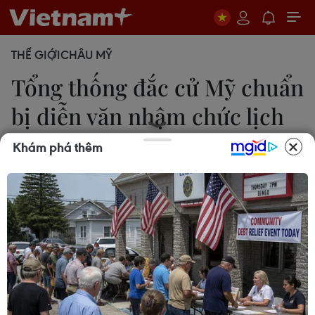
THẾ GIỚI
CHÂU MỸ
Tổng thống đắc cử Mỹ chuẩn
bị diễn văn nhậm chức lịch
sử
Khám phá thêm
30/12/2016 07:07
Tổng thống đắc cử Mỹ Donald Trump đang cùng
các trợ lý đang nỗ lực hoàn tất bài diễn văn nhậm
chức khi chỉ còn khoảng 3 tuần nữa là tới sự kiện
trọng đại này.