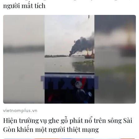
người mất tích
vietnamplus.vn
Ông Donald Trump phản ứng với lệnh
Hiện trường vụ ghe gỗ phát nổ trên sông Sài
trừng phạt Mỹ nhắm vào Nga
Gòn khiến một người thiệt mạng
29/12/2016 23:33