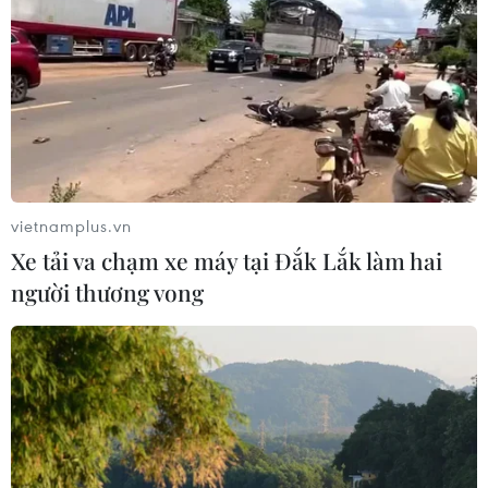
Chuyên gia Canada đánh giá cao bản
lĩnh đối ngoại của Việt Nam
07/08/2026 03:49
Venezuela khởi động đàm phán về
tiến trình chuyển giao chính trị
vietnamplus.vn
07/08/2026 02:58
Xe tải va chạm xe máy tại Đắk Lắk làm hai
người thương vong
Sập công trình tại Cuba khiến 2
người tử vong
07/08/2026 01:48
Đảng Cộng hòa đề xuất dự luật trao