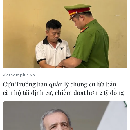
CƠ QUAN CHỦ QUẢN: THÔNG TẤN XÃ VIỆT NAM
Tổng Biên tập: TRẦN TIẾN DUẨN
Phó Tổng Biên tập: NGUYỄN THỊ TÁM, KHÚC THANH
THỦY
Sở hữu trí tuệ
Quy định sử dụng
RSS
Hỗ trợ
vietnamplus.vn
Ngôn ngữ
TTXVN
Cựu Trưởng ban quản lý chung cư lừa bán
căn hộ tái định cư, chiếm đoạt hơn 2 tỷ đồng
Dịch vụ tin
Quảng cáo
Liên hệ