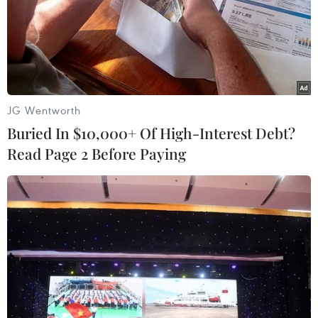
thường trong xung đột Nga-Ukraine
Nga thông báo tấn công căn cứ ngầm
của Ukraine
NATO ưu tiên đẩy nhanh chuyển giao hệ thống
phòng không cho Ukraine
JG Wentworth
Buried In $10,000+ Of High-Interest Debt?
Liên hợp quốc: Xung đột Ukraine trải qua tháng
Read Page 2 Before Paying
đẫm máu nhất
Tổng thống Nga thay đổi vị trí các chỉ
huy tại mặt trận Ukraine