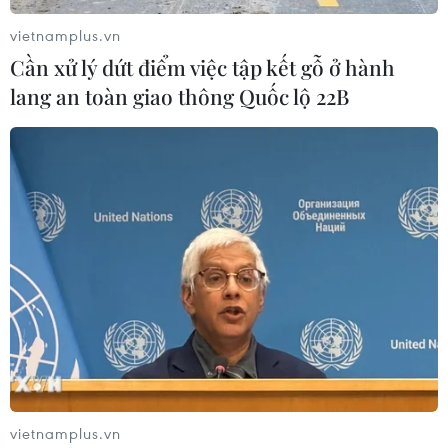
gia nhập NATO
vietnamplus.vn
26/02/2025 23:09
Cần xử lý dứt điểm việc tập kết gỗ ở hành
Tổng thống Trump cho rằng Ukraine có thể “quên đi”
lang an toàn giao thông Quốc lộ 22B
việc gia nhập NATO đồng thời nhấn mạnh: “Tôi nghĩ đó
có lẽ là lý do khiến tất cả những chuyện này bắt đầu."
vietnamplus.vn