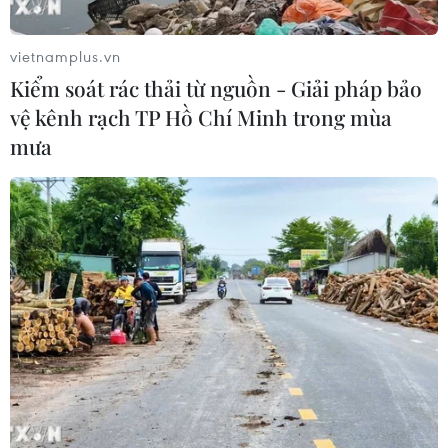
nhấn mạnh thành công của thỏa thuận khoáng sản sơ
bộ với Mỹ sẽ phụ thuộc vào người đồng cấp Donald
vietnamplus.vn
Trump.
Kiểm soát rác thải từ nguồn - Giải pháp bảo
vệ kênh rạch TP Hồ Chí Minh trong mùa
mưa
Tổng thống Mỹ: Ukraine hãy "quên đi" việc