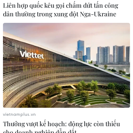
Liên hợp quốc kêu gọi chấm dứt tấn công
dân thường trong xung đột Nga-Ukraine
Mỹ không ủng hộ WTO lên án hành động
của Nga ở Ukraine
26/02/2025 14:11
Đây là lần đầu tiên Mỹ không ủng hộ tuyên bố chung tại
WTO lên án hành động của Nga ở Ukraine được đưa
ra hàng năm kể từ khi Nga phát động cuộc xung đột
toàn diện hồi tháng 2/2022.
vietnamplus.vn
Thưởng vượt kế hoạch: động lực còn thiếu
cho doanh nghiệp dẫn dắt