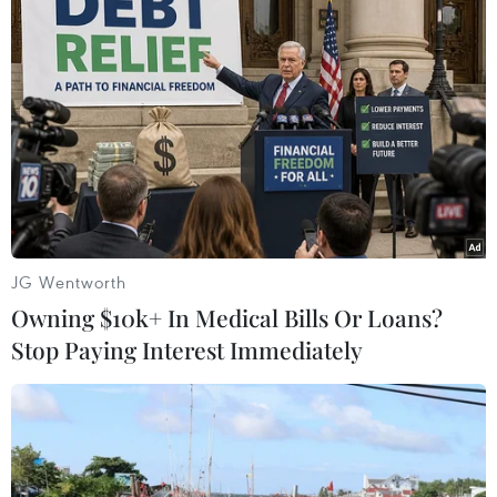
nhập NATO
Tổng thống Trump cho rằng
Ukraine có thể “quên đi” việc gia
nhập NATO đồng thời nhấn
mạnh: “Tôi nghĩ đó có lẽ là lý do
khiến tất cả những chuyện này
bắt đầu."
(TTXVN/Vietnam+)
JG Wentworth
Owning $10k+ In Medical Bills Or Loans?
Stop Paying Interest Immediately