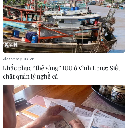
#Ukraine
#Gia nhập NATO
#Donald Trump
#Volodymyr Zelensky
#Đất hiếm
Mỹ
Ukraine
vietnamplus.vn
Khắc phục “thẻ vàng” IUU ở Vĩnh Long: Siết
chặt quản lý nghề cá
Theo dõi VietnamPlus
CĂNG THẲNG NGA-UKRAINE
Liên hợp quốc kêu gọi chấm dứt tấn công dân