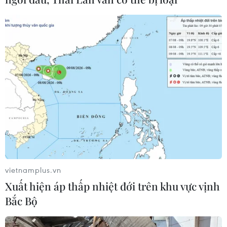
06/08/2026 22:59
Bộ Ngoại giao Mỹ mở rộng kiểm tra
mạng xã hội đối với đương đơn xin
thị thực
06/08/2026 22:52
Chủ tịch Quốc hội Trần Thanh Mẫn
tiếp Đại sứ Hoa Kỳ Jennifer Wicks
06/08/2026 13:43
vietnamplus.vn
Xuất hiện áp thấp nhiệt đới trên khu vực vịnh
Tổng thống Trump bác tin Mỹ thiếu
Bắc Bộ
hụt vũ khí vì chiến dịch Trung Đông
06/08/2026 09:40