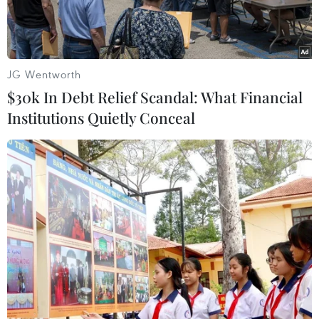
xung đột.
JG Wentworth
$30k In Debt Relief Scandal: What Financial
Institutions Quietly Conceal
Tổng thống Mỹ Donald Trump. (Ảnh: Kyodo/TTXVN)
Ngày 26/2, Tổng thống Mỹ Donald Trump loại
trừ khả năng cung cấp bảo đảm an ninh hay tư