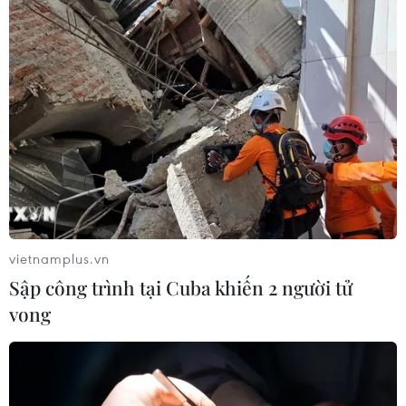
Mỹ điều tra sự cố hàng không liên
quan đến trực thăng chở Tổng thống
Trump
06/08/2026 04:38
Tòa án Mỹ chỉ định hội đồng thẩm
phán xét xử các vụ kiện về thuế quan
Mục 301
vietnamplus.vn
06/08/2026 02:23
Sập công trình tại Cuba khiến 2 người tử
vong
Cuba nỗ lực khôi phục hệ thống điện
sau các sự cố toàn quốc
05/08/2026 23:16