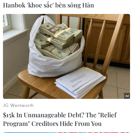
Cũng liên quan đến vấn đề đảm bảo an ninh
Hanbok 'khoe sắc' bên sông Hàn
cho Ukraine trong tương lai, phát biểu trên
đường đến Washington, Thủ tướng Anh Keir
Starmer xác nhận các đồng minh châu Âu, trong
đó có Anh, sẽ phải làm nhiều hơn nữa, cả về
năng lực, sự phối hợp và chi tiêu.
Tuy nhiên, ông cũng nhấn mạnh Mỹ cần cung
cấp "biện pháp dự phòng" an ninh cho bất kỳ
lực lượng gìn giữ hòa bình châu Âu nào trong
tương lai ở Ukraine, khẳng định chỉ có điều đó
mới đảm bảo cho Kiev một nền hòa bình lâu dài
chứ không phải là lệnh ngừng bắn tạm thời.
JG Wentworth
Chuyến đi của ông Starmer diễn ra gần như
$15k In Unmanageable Debt? The "Relief
ngay sau chuyến thăm của Tổng thống Pháp
Program" Creditors Hide From You
Emmanuel Macron tới Mỹ.