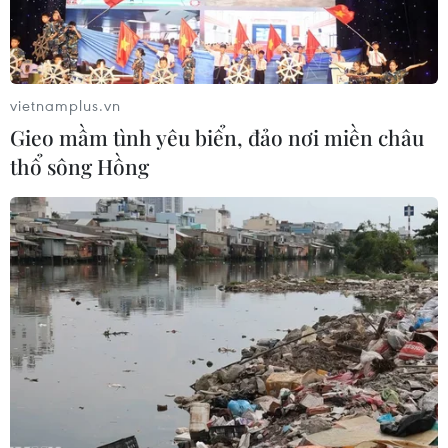
TIN LIÊN QUAN
vietnamplus.vn
Gieo mầm tình yêu biển, đảo nơi miền châu
thổ sông Hồng
Ukraine nêu nhân tố quyết định thành
công của thỏa thuận khoáng sản với Mỹ
26/02/2025 23:24
Ngày 26/2, Tổng thống Ukraine Volodymyr Zelensky