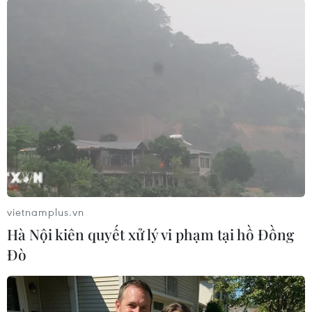
nhà, hưhại 1 đoạn kè dài 50 m tại huyện Cần
Giờ. Ước tính, tổng thiệt hại do các vụ sạtlở gây
ra khoảng 12,6 tỷ đồng; trong đó, vụ sạt lở ngày
28/8/2011 xảy ra tạiRạch Dơi, ấp 4, xã Nhơn Đức,
huyện Nhà Bè làm chết 1 người và 4 căn nhà đổ
hoàntoàn xuống sông./.
Hoàng Anh Tuấn (TTXVN)
vietnamplus.vn
Hà Nội kiên quyết xử lý vi phạm tại hồ Đồng
Đò