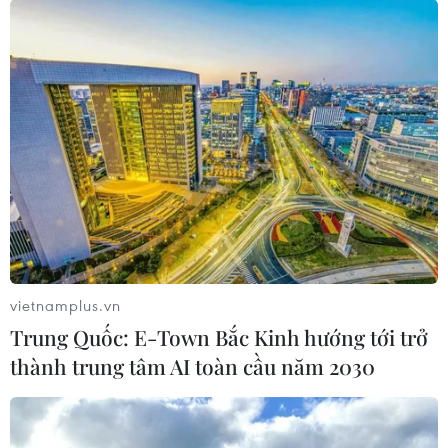
07/08/2026 04:47
Miền Bắc giảm mưa từ đêm
nay, cuối tuần chuyển nắng nóng
07/08/2026 04:41
Xuất hiện áp thấp nhiệt đới trên khu
vực vịnh Bắc Bộ
07/08/2026 03:54
vietnamplus.vn
Trung Quốc: E-Town Bắc Kinh hướng tới trở
Lào Cai khẩn trương tìm kiếm 2
thành trung tâm AI toàn cầu năm 2030
người mất tích do mưa lũ
07/08/2026 03:04