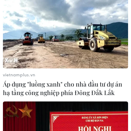
Khẩn trương phân luồng giao thông
sau vụ sạt lở trên tuyến ĐT161 ở Lào
Cai
07/08/2026 02:37
Thời tiết ngày 7/8: Bắc Bộ và Bắc
Trung Bộ giảm mưa về đêm, cục bộ
có mưa to
vietnamplus.vn
06/08/2026 23:15
Áp dụng "luồng xanh" cho nhà đầu tư dự án
hạ tầng công nghiệp phía Đông Đắk Lắk
Kế hoạch hành động phòng, chống
bão, lũ, thiên tai cực đoan và biến đổi
khí hậu
06/08/2026 23:00