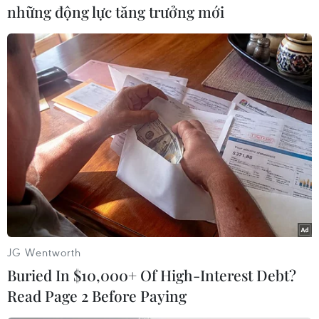
kiến trúc và lập các bến bãisát mép bờ… cũng
những động lực tăng trưởng mới
làm gia tăng tải trọng trên nền đất yếu, tạo ra
áp lực, gâyhiện tượng nén lún, ép trồi khối đất
bờ ra mái bờ, làm mất ổn định mái bờ sôngdẫn
đến nguy cơ sạt lở. Ngoài ra, các hoạt động kinh
doanh khai thác cát tráiphép trên sông, xây
dựng công trình bảo vệ bờ tự phát không theo
quy hoạchchung, một số phương tiện giao thông
thủy, tàu biển lưu thông tạo sóng, neo đậutàu,
xà lan trái phép, gây hư hại bờ và cây bảo vệ
bờ… cũng gây ra hiện tượngsạt lở bờ sông, kênh
rạch.
JG Wentworth
Năm 2011, trên địa bàn thành phố Hồ Chí Minh
Buried In $10,000+ Of High-Interest Debt?
đã xảy ra 9 vụ sạt lở vớitổng diện tích sạt lở
Read Page 2 Before Paying
khoảng 4.556 m2, gây hư hỏng hoàn toàn 10 căn