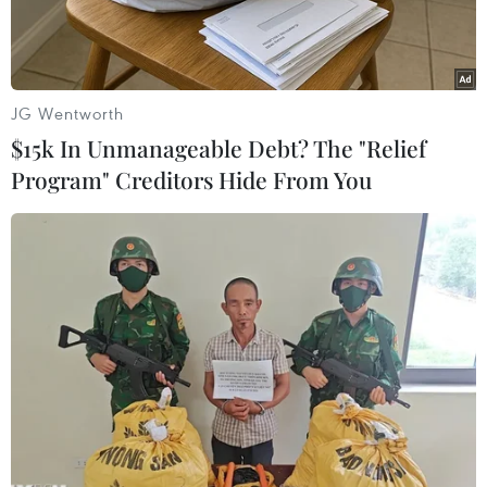
Hiện thành phố đangbước vào thời điểm thường
xảy ra hiện tượng sạt lở đất ven sông, kênh,
rạch,biển, bắt đầu từ tháng 3 đến tháng 9.
JG Wentworth
Đây là các tháng có mực nước chân triều rút
$15k In Unmanageable Debt? The "Relief
thấp nhất trong năm, xuốngdưới âm 2m. Mặt
Program" Creditors Hide From You
khác, trên địa bàn thành phố có 62 khu vực sạt
lở; trong đó, có29 khu vực sạt lở đặc biệt nguy
hiểm gồm quận Thủ Đức (2 vị trí), Bình Thạnh
(7vị trí), Quận 2 (3 vị trí), Quận 8 (1 vị trí), huyện
Bình Chánh (4 vị trí), NhàBè (12 vị trí) và có 18
khu vực sạt lở mức độ nguy hiểm .
Trước tình hình trên, thành phố Hồ Chí Minh đã
yêu cầu các sở, ngành,quận, huyện khẩn trương
triển khai các biện pháp cấp bách trong phòng