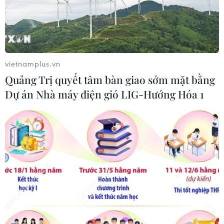
Mưa lớn kéo dài gây nhiều thiệt hại
về nhà ở, giao thông tại tỉnh Sơn La
06/08/2026 09:48
vietnamplus.vn
Quảng Trị quyết tâm bàn giao sớm mặt bằng
Bất cập việc ngừng giao khoán quản
Dự án Nhà máy điện gió LIG-Hướng Hóa 1
lý, bảo vệ rừng ở Nam Cát Tiên
06/08/2026 09:45
Xem thêm