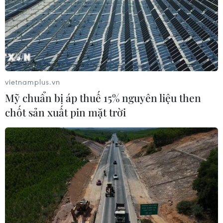
vietnamplus.vn
Mỹ chuẩn bị áp thuế 15% nguyên liệu then
chốt sản xuất pin mặt trời