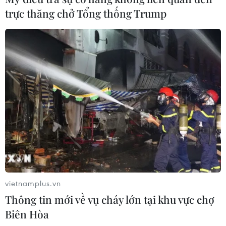
trực thăng chở Tổng thống Trump
Nhiều cửa khẩu phụ trên địa bàn tỉnh
Lạng Sơn vẫn chưa thể mở cửa
26/05/2020 11:10
Đến thời điểm này, Lạng Sơn vẫn chỉ có 2 cửa khẩu phụ
đang hoạt động thông quan xuất nhập khẩu là Tân
Thanh và Cốc Nam; còn các cửa khẩu phụ khác trên
tuyến biên giới vẫn chưa hoạt động trở lại. .
vietnamplus.vn
Thông tin mới về vụ cháy lớn tại khu vực chợ
Biên Hòa