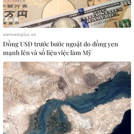
Bản, Thái Lan và các doanh nghiệp.
vietnamplus.vn
Đồng USD trước bước ngoặt do đồng yen
mạnh lên và số liệu việc làm Mỹ
Công bố chứng nhận bảo hộ nhãn hiệu
"Vải trứng Hưng Yên"
22/05/2020 12:44