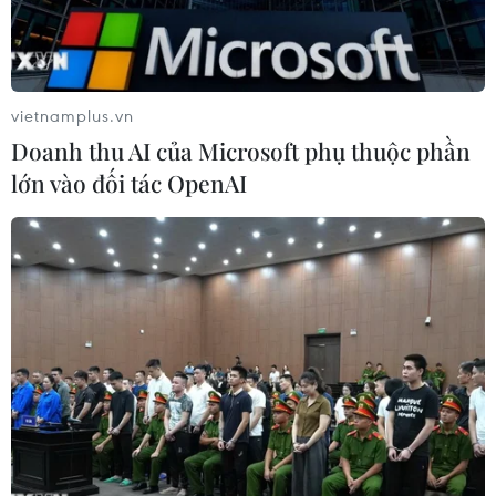
vietnamplus.vn
Doanh thu AI của Microsoft phụ thuộc phần
lớn vào đối tác OpenAI
Thu hoạch vải thiều. (Ảnh: TTXVN)
Ngày 27/5, ông Vũ Quang Huy, Phó Chi cục
trưởng Chi cục Hải quan cửa khẩu Lào Cai, Cục
Hải quan tỉnh Lào Cai cho biết tính từ đầu năm
đến hết ngày 26/5 đã có 343.190 tấn nông sản