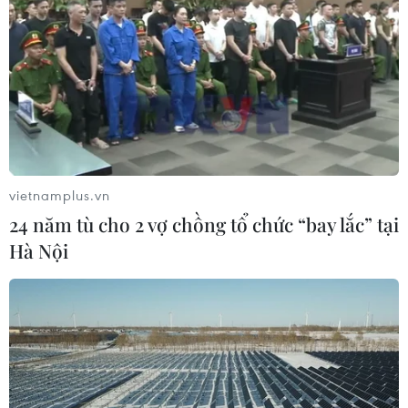
vietnamplus.vn
24 năm tù cho 2 vợ chồng tổ chức “bay lắc” tại
Hà Nội