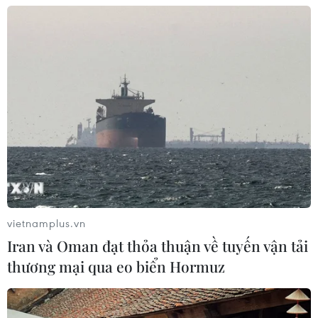
06/08/2026 02:50
Mỹ chuẩn bị áp thuế 15% nguyên liệu
then chốt sản xuất pin mặt trời
06/08/2026 02:12
Giá vàng trong nước tiếp tục tăng,
SJC lên ngưỡng 143,3 triệu đồng mỗi
lượng
vietnamplus.vn
06/08/2026 02:12
Iran và Oman đạt thỏa thuận về tuyến vận tải
thương mại qua eo biển Hormuz
Triều Tiên mở đường bay Bình
Nhưỡng-Wonsan Kalma thúc đẩy du
lịch