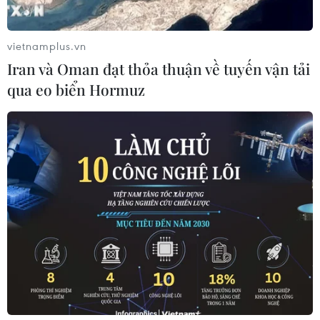
Tỉnh Hưng Yên đã công bố chứng nhận nhãn hiệu sản
phẩm "Vải trứng Hưng Yên." Đây là nông sản thứ 19 của
vietnamplus.vn
tỉnh được Cục Sở hữu trí tuệ cấp chứng nhận bảo hộ
Iran và Oman đạt thỏa thuận về tuyến vận tải
nhãn hiệu.
qua eo biển Hormuz