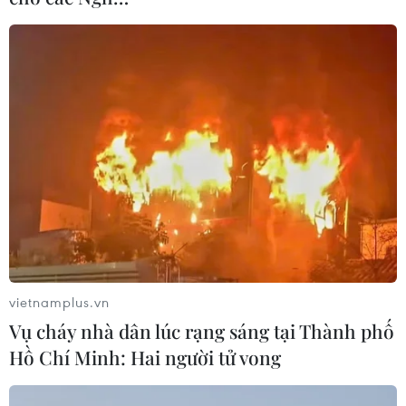
vietnamplus.vn
#nông sản
#kim ngạch xuất khẩu
#cửa khẩu Lào Cai
Vụ cháy nhà dân lúc rạng sáng tại Thành phố
#vải thiều
#Khu kinh tế tỉnh Lào Cai
#COVID-19
Hồ Chí Minh: Hai người tử vong
Lào Cai
Trung Quốc