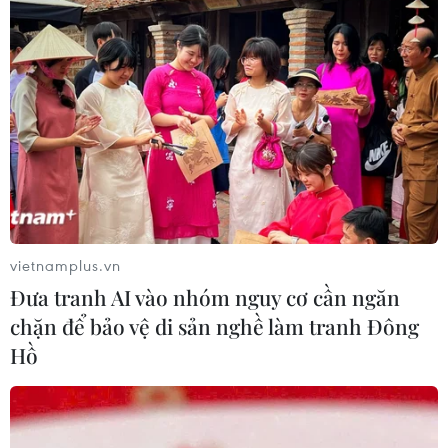
06/08/2026 02:05
Giá vàng ngày 6/8: Bảng giá tại các
công ty vàng bạc đá quý
06/08/2026 01:54
Giá dầu thô biến động nhẹ khi triển
vọng đàm phán Trung Đông vẫn khó
vietnamplus.vn
đoán
Đưa tranh AI vào nhóm nguy cơ cần ngăn
06/08/2026 00:26
chặn để bảo vệ di sản nghề làm tranh Đông
Hồ
Giá vàng thế giới tăng mạnh nhất kể
từ tháng Hai
06/08/2026 00:26