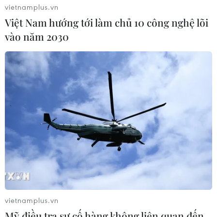
vietnamplus.vn
Thúc đẩy tiêu thụ hàng hóa nông sản sang
Việt Nam hướng tới làm chủ 10 công nghệ lõi
thị trường Trung Quốc
vào năm 2030
25/05/2020 03:37
Hơn 20 doanh nghiệp Việt Nam trong các lĩnh vực nông
sản, thủy sản, thực phẩm chế biến; đồ uống... sẽ tham
gia giới thiệu, chào bán sản phẩm tới các nhà nhập
khẩu tỉnh Vân Nam, Trung Quốc.
vietnamplus.vn
Mỹ điều tra sự cố hàng không liên quan đến