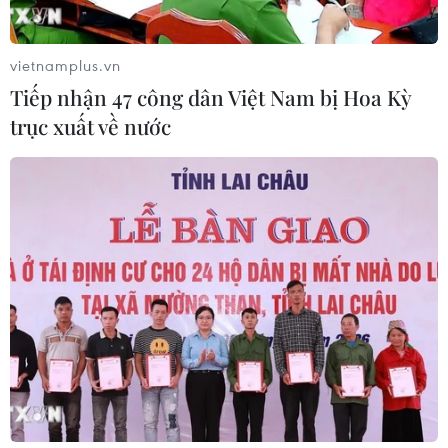
vietnamplus.vn
Tiếp nhận 47 công dân Việt Nam bị Hoa Kỳ
TIN CÙNG CHUYÊN MỤC
trục xuất về nước
Kim ngạch thương mại
song phương giữa hai nước Việt Nam
và Thái Lan
06/08/2026 06:24
Chủ động nguồn điện phục vụ Hội
nghị cấp cao APEC 2027
06/08/2026 04:31
Doanh nghiệp Trung Quốc đánh giá