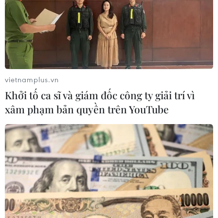
vietnamplus.vn
Khởi tố ca sĩ và giám đốc công ty giải trí vì
xâm phạm bản quyền trên YouTube
Bắc Giang: Nhiều hoạt động xúc tiến tiêu
thụ vải thiều hậu COVID-19
22/05/2020 02:27
Tỉnh Bắc Giang sẽ tổ chức hội nghị trực tuyến kết nối tiêu
thụ vải thiều vào ngày 6/6/2020 với sự tham gia của
đại diện nhiều bộ ngành, đại sứ quán Trung Quốc, Nhật