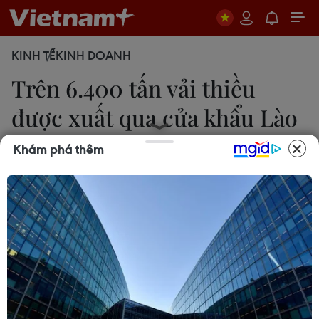
KINH TẾ
KINH DOANH
Trên 6.400 tấn vải thiều
được xuất qua cửa khẩu Lào
Cai
Khám phá thêm
Hồng Ninh
27/05/2020 08:49
Tính từ đầu năm đến hết ngày 26/5 đã có 343.190
tấn nông sản được xuất qua cửa khẩu Lào Cai,
đạt kim ngạch xuất khẩu trên 204 triệu USD.