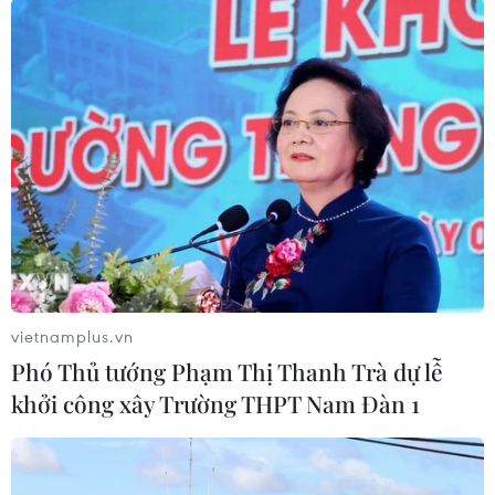
đối tượng “cộm cán” trong xã hội, gây áp lực
cho lực lượng điều tra.
Cơ quan điều tra tiếp tục củng cố tài liệu, chứng
cứ làm rõ hành vi phạm tội của các đối tượng đã
khởi tố; phân loại và xử lý các vật chứng, tiếp
tục mở rộng điều tra và tổ chức tuyên truyền,
vận động nhân dân tố giác ngăn ngừa các hành
vi phạm tội gây mất an ninh trật tự./.
(TTXVN/Vietnam+)
vietnamplus.vn
Phó Thủ tướng Phạm Thị Thanh Trà dự lễ
khởi công xây Trường THPT Nam Đàn 1