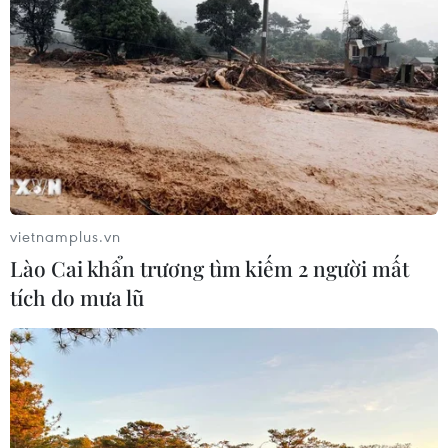
vào thợ tháo dỡ nhà sát vách
05/08/2026 09:23
Khởi tố ca sĩ và giám đốc công ty giải
trí vì xâm phạm bản quyền trên
YouTube
05/08/2026 09:22
vietnamplus.vn
Lào Cai khẩn trương tìm kiếm 2 người mất
Tiếp nhận 47 công dân Việt Nam bị
tích do mưa lũ
Hoa Kỳ trục xuất về nước
05/08/2026 07:38
Đồng Nai phát hiện 7 cơ sở nuôi lợn