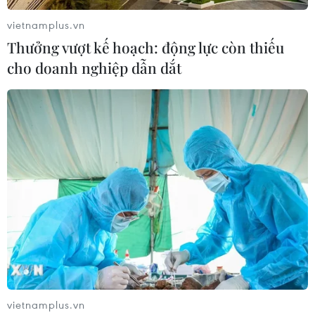
vietnamplus.vn
Thưởng vượt kế hoạch: động lực còn thiếu
cho doanh nghiệp dẫn dắt
Ngăn chặn nạn vận chuyển xe máy qua
Campuchia tiêu thụ
13/06/2019 03:43
Lợi dụng khu vực biên giới của tỉnh Bình Phước kéo dài
với nhiều đường mòn, lối mở, một số đối tượng tổ chức
buôn lậu, vận chuyển hàng hóa trái phép qua
Campuchia tiêu thụ.
vietnamplus.vn