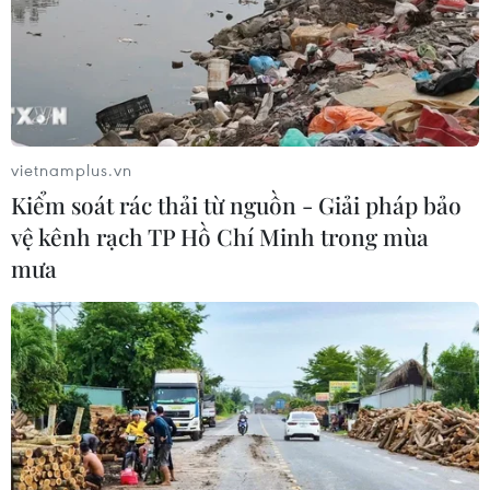
8 tỉnh của Việt Nam và Lào sẽ nỗ lực thực hiện mục tiêu
đến năm 2020 cơ bản không để tái trồng cây thuốc
phiện, 50% các xã, phường, thị trấn không có nạn ma
túy, triệt xóa các “điểm nóng” về ma túy.
vietnamplus.vn
Kiểm soát rác thải từ nguồn - Giải pháp bảo
vệ kênh rạch TP Hồ Chí Minh trong mùa
mưa