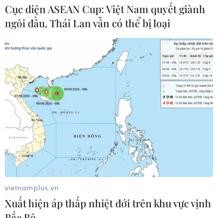
Cục diện ASEAN Cup: Việt Nam quyết giành
ngôi đầu, Thái Lan vẫn có thể bị loại
Nâng cao hiệu quả đấu tranh phòng,
chống tội phạm và vi phạm pháp luật
06/08/2026 04:13
Cảnh báo thủ đoạn lừa đảo đưa lao
động thời vụ sang Hàn Quốc
06/08/2026 04:11
24 năm tù cho 2 vợ chồng tổ
chức “bay lắc” tại Hà Nội
vietnamplus.vn
06/08/2026 03:46
Xuất hiện áp thấp nhiệt đới trên khu vực vịnh
Bắc Bộ