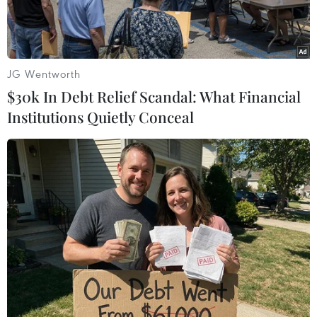
Nam.
JG Wentworth
$30k In Debt Relief Scandal: What Financial
Institutions Quietly Conceal
Đại tá Võ Trọng Hải, Giám đốc Công an tỉnh Hà Tĩnh trao
thưởng cho các đơn vị tham gia phá án. (Ảnh: Công Tường-
TTXVN)
Ngày 14/6, Công an tỉnh Hà Tĩnh tổ chức khen
thưởng các đơn vị có thành tích xuất sắc trong