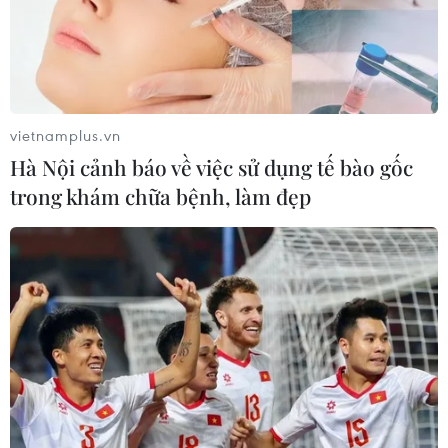
vietnamplus.vn
Hà Nội cảnh báo về việc sử dụng tế bào gốc
trong khám chữa bệnh, làm đẹp
TIN CÙNG CHUYÊN MỤC
Tiến "Bịp" hầu tòa trong vụ
án tổ chức sử dụng trái phép chất ma
túy
07/08/2026 04:40
Khởi tố đối tượng giả danh Công an,
lừa đảo "chạy án" tại Đắk Lắk