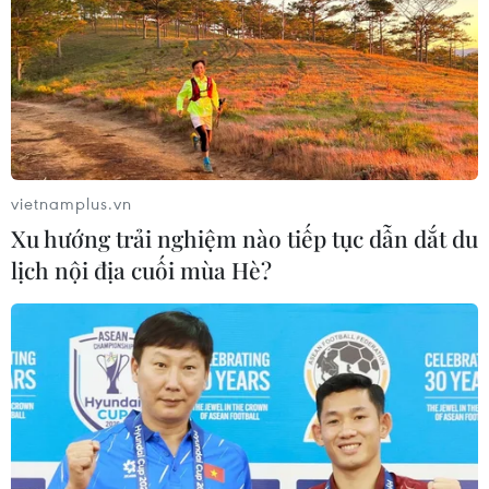
"vỗ béo" sử dụng chất cấm
05/08/2026 04:59
Triệt phá thành công hệ
thống Lương Sơn TV đánh bạc lên tới
1.500 tỷ đồng/tháng
vietnamplus.vn
05/08/2026 04:57
Xu hướng trải nghiệm nào tiếp tục dẫn dắt du
lịch nội địa cuối mùa Hè?
Đình chỉ chức vụ một hiệu trưởng do
liên quan đường dây cá độ bóng đá
05/08/2026 03:25
Cảnh báo lừa đảo mùa tựu trường:
Cẩn trọng với thủ đoạn giả danh, đặt