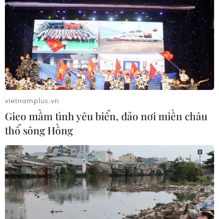
TIN LIÊN QUAN
vietnamplus.vn
Gieo mầm tình yêu biển, đảo nơi miền châu
thổ sông Hồng
8 tỉnh của Việt Nam và Lào nỗ lực triệt phá
các điểm nóng ma túy
18/10/2018 10:15