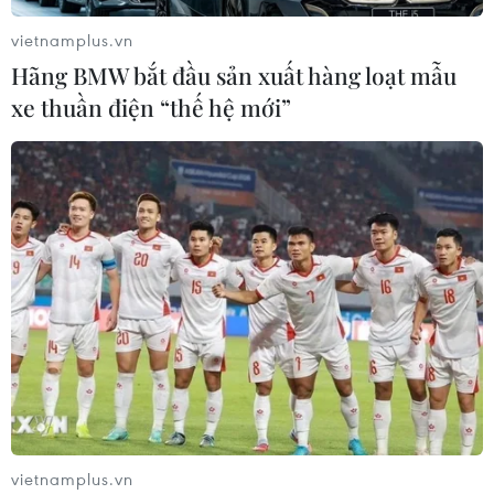
vietnamplus.vn
Hãng BMW bắt đầu sản xuất hàng loạt mẫu
Khởi tố Chủ tịch Hội đồng quản trị,
xe thuần điện “thế hệ mới”
Giám đốc Công ty cổ phần Mekolor
06/08/2026 09:06
Thêm một nhóm dàn cảnh cướp giật
tại khu Tân Huê Viên sa lưới
06/08/2026 05:57
Khẩn trường khám nghiệm
hiện trường, điều tra nguyên nhân
vụ cháy chợ Biên Hòa
vietnamplus.vn
06/08/2026 04:37