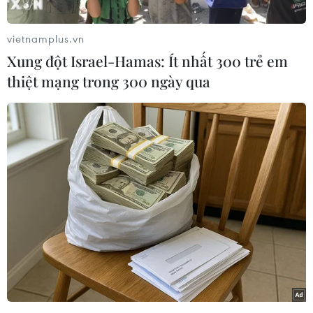
Cảnh sát giao thông, Công an phường Mỹ Xuân
thuộc Công an tỉnh Bà Rịa-Vũng Tàu phối hợp
vietnamplus.vn
kiểm tra, bắt giữ các phương tiện đang mua
Xung đột Israel-Hamas: Ít nhất 300 trẻ em
bán, vận chuyển xăng dầu trái phép trên tuyến
thiệt mạng trong 300 ngày qua
sông Thị Vải thuộc địa bàn phường Mỹ Xuân,
thành phố Phú Mỹ.
Vào hồi 4 giờ 30, ngày 29/6, trên sông Thị Vải địa
bàn phường Mỹ Xuân, thành phố Phú Mỹ, tỉnh
Bà Rịa-Vũng Tàu, các lực lượng tiến hành đồng
loạt kiểm tra, bắt quả tang 3 phương tiện thủy,
trong đó có 1 phương tiện vỏ gỗ biển số NĐ 0827
trọng tải khoảng 30-40 tấn, có lắp thiết bị bơm
hút, bồn chứa xăng dầu, 1 xe ôtô xitec chở nhiên
liệu biển kiểm soát 72C-242.50, 1 xe mô tô cùng
4 đối tượng đang có hành vi mua bán, vận
chuyển xăng dầu trái phép.