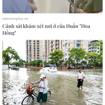
Xem thêm
vietnamplus.vn
Cảnh sát khám xét nơi ở của Huấn "Hoa
Hồng"
CƠ QUAN CHỦ QUẢN: THÔNG TẤN XÃ VIỆT NAM
Tổng Biên tập: TRẦN TIẾN DUẨN
Phó Tổng Biên tập: NGUYỄN THỊ TÁM, KHÚC THANH
THỦY
Sở hữu trí tuệ
Quy định sử dụng
RSS
Hỗ trợ
Ngôn ngữ
TTXVN