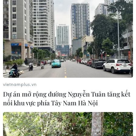
05/08/2026 09:22
Tiếp nhận 47 công dân Việt Nam bị
Hoa Kỳ trục xuất về nước
05/08/2026 07:38
Đồng Nai phát hiện 7 cơ sở nuôi lợn
"vỗ béo" sử dụng chất cấm
vietnamplus.vn
05/08/2026 04:59
Dự án mở rộng đường Nguyễn Tuân tăng kết
nối khu vực phía Tây Nam Hà Nội
Triệt phá thành công hệ
thống Lương Sơn TV đánh bạc lên tới
1.500 tỷ đồng/tháng