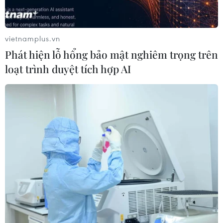
Thêm một nhóm dàn cảnh cướp giật
tại khu Tân Huê Viên sa lưới
vietnamplus.vn
06/08/2026 05:57
Phát hiện lỗ hổng bảo mật nghiêm trọng trên
loạt trình duyệt tích hợp AI
Khẩn trường khám nghiệm
hiện trường, điều tra nguyên nhân
vụ cháy chợ Biên Hòa
06/08/2026 04:37
Nâng cao hiệu quả đấu tranh phòng,
chống tội phạm và vi phạm pháp luật
06/08/2026 04:13