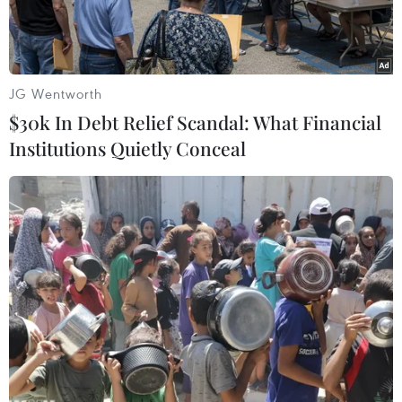
Thị Vải.
JG Wentworth
$30k In Debt Relief Scandal: What Financial
Institutions Quietly Conceal
Lực lượng chức năng kiểm tra một tàu chở dầu DO không có
giấy tờ hợp lệ. (Ảnh: TTXVN phát)
Tin từ Cục Cảnh sát giao thông cho biết, lực
lượng Cảnh sát đường thủy thuộc Cục và Phòng