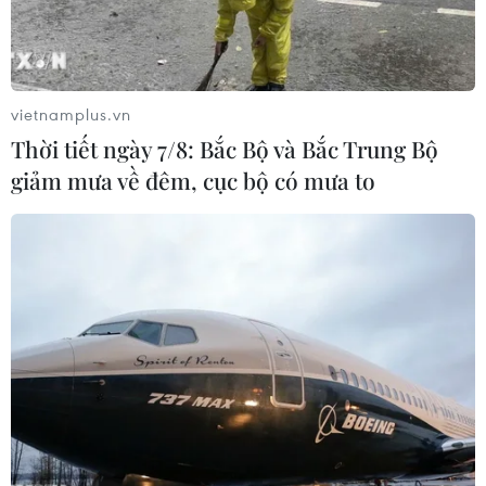
vietnamplus.vn
Thời tiết ngày 7/8: Bắc Bộ và Bắc Trung Bộ
giảm mưa về đêm, cục bộ có mưa to
Xử lý vụ tàu chở 30.000 lít dầu không rõ
nguồn gốc ở vùng biển Bà Rịa-Vũng Tàu
26/03/2025 05:08
Lực lượng chức năng đang tiến hành xác minh, xử lý
sau khi phát hiện một tàu vận chuyển khoảng 30.000 lít
dầu không rõ nguồn gốc trên vùng biển tỉnh Bà Rịa-
Vũng Tàu vào trưa 25/3.