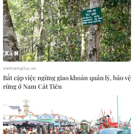
05/08/2026 04:57
Đình chỉ chức vụ một hiệu trưởng do
liên quan đường dây cá độ bóng đá
05/08/2026 03:25
Cảnh báo lừa đảo mùa tựu trường:
vietnamplus.vn
Cẩn trọng với thủ đoạn giả danh, đặt
Bất cập việc ngừng giao khoán quản lý, bảo vệ
cọc
rừng ở Nam Cát Tiên
04/08/2026 14:55
Khởi tố vụ buôn bán hàng giả mạo
nhãn hiệu nổi tiếng tại Đắk Lắk
04/08/2026 14:34