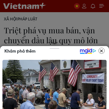
XÃ HỘI
PHÁP LUẬT
Triệt phá vụ mua bán, vận
chuyển dầu lậu quy mô lớn
trên sông Thị Vải
Khám phá thêm
Vân Nhật
29/06/2025 14:21
Lực lượng Cảnh sát giao thông đường thủy phối
hợp Công an tỉnh Bà Rịa-Vũng Tàu bắt quả tang 3
phương tiện cùng 4 đối tượng mua bán, vận
chuyển trái phép 5.000 lít dầu D.O trên tuyến sông