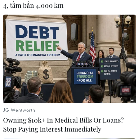
4, tầm bắn 4.000 km
Kiên Giang: Bắt giữ tàu cá
vận chuyển trái phép dầu
DO trên biển
Tại thời điểm kiểm tra, ông Lê Văn
Đức khai nhận trên tàu cá TG
91387 TS đang vận chuyển
khoảng 60.000 lít dầu DO, không
có giấy tờ chứng minh nguồn gốc
hợp pháp của hàng hóa.
(TTXVN/Vietnam+)
JG Wentworth
Owning $10k+ In Medical Bills Or Loans?
Stop Paying Interest Immediately