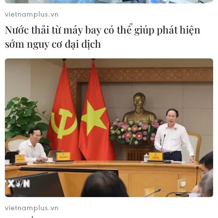
Cảnh báo thủ đoạn lừa đảo đưa lao
vietnamplus.vn
động thời vụ sang Hàn Quốc
Nước thải từ máy bay có thể giúp phát hiện
06/08/2026 04:11
sớm nguy cơ đại dịch
24 năm tù cho 2 vợ chồng tổ
chức “bay lắc” tại Hà Nội
06/08/2026 03:46
Khởi tố thêm 6 đối tượng vụ lập
khống hồ sơ bảo hiểm y tế ở Đắk Lắk
05/08/2026 14:55
vietnamplus.vn
Vận chuyển quá cảnh hàng giả và