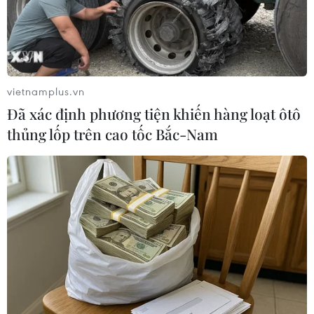
Thường trực Ban Bí thư Trần
Cẩm Tú tiếp Tổng Thư ký Đảng
CNDD-FDD Burundi
vietnamplus.vn
29/07/2026 08:24
Đã xác định phương tiện khiến hàng loạt ôtô
thủng lốp trên cao tốc Bắc-Nam
Tăng cường quan hệ đoàn kết, hợp
tác song phương Việt Nam-Burundi
28/07/2026 14:17
Thảm sát tại Tây Bắc Nigeria khiến ít
nhất 30 người thiệt mạng
27/07/2026 22:54