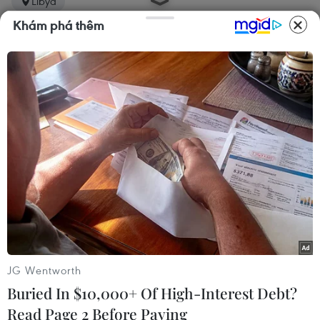
Libya
Khám phá thêm
Theo dõi VietnamPlus
TIN CÙNG CHUYÊN MỤC
Giao tranh dữ dội ở miền Tây Libya,
nhiều tù nhân vượt ngục
05/08/2026 05:58
JG Wentworth
Buried In $10,000+ Of High-Interest Debt?
Read Page 2 Before Paying