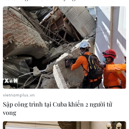
Lở đất tại Ethiopia khiến ít nhất 14
người thiệt mạng
04/08/2026 10:53
Kế hoạch đồng tiền chung Tây Phi
đối mặt thách thức
03/08/2026 23:10
Nigeria: Hơn 100 người bị bắt cóc ở
bang Zamfara
vietnamplus.vn
03/08/2026 11:32
Sập công trình tại Cuba khiến 2 người tử
vong
Châu Phi tận dụng lợi thế quang điện