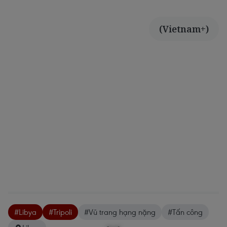
(Vietnam+)
#Libya
#Tripoli
#Vũ trang hạng nặng
#Tấn công