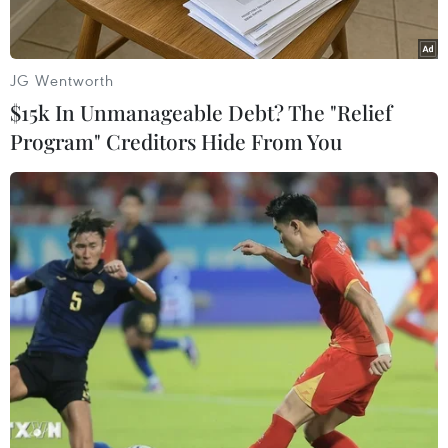
AfDB cảnh báo "siêu" El Nino có thể
khiến châu Phi thiệt hại 20 tỷ USD
JG Wentworth
26/07/2026 15:42
$15k In Unmanageable Debt? The "Relief
Program" Creditors Hide From You
Algeria xây dựng cơ chế quốc gia
kiểm chứng thông tin nhằm chống
tin giả
26/07/2026 14:50
"Siêu quần thể" cá voi lưng gù đối
mặt rủi ro hàng hải
26/07/2026 10:27