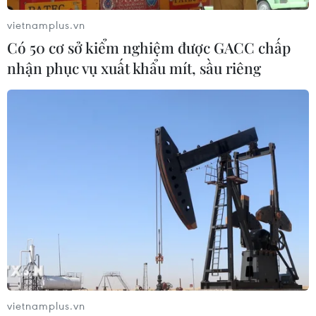
vietnamplus.vn
Có 50 cơ sở kiểm nghiệm được GACC chấp
nhận phục vụ xuất khẩu mít, sầu riêng
vietnamplus.vn