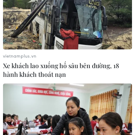
TIN CÙNG CHUYÊN MỤC
Hãng BMW bắt đầu sản xuất hàng
loạt mẫu xe thuần điện “thế hệ mới”
07/08/2026 01:52
vietnamplus.vn
Xe khách lao xuống hố sâu bên đường, 18
hành khách thoát nạn
Các thương hiệu xe cao cấp của Đức
trong cuộc khủng hoảng lợi nhuận
04/08/2026 23:03
Bứt phá trước "tháng Ngâu": Hãng xe
đồng loạt bung chiêu kích cầu đa