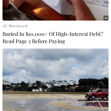
JG Wentworth
Buried In $10,000+ Of High-Interest Debt?
Read Page 2 Before Paying
Ảnh minh họa. (Nguồn: Moneycontrol)
Theo hãng tin Reuters, Trung Quốc đang cân
nhắc giảm mạnh thuế nhập khẩu ôtô theo kế
hoạch của nước này mở cửa hơn nữa thị trường
ôtô lớn nhất thế giới này.
Reuters dẫn nguồn hãng Bloomberg ngày 26/4
đưa tin nội các Trung Quốc đang xem xét các đề