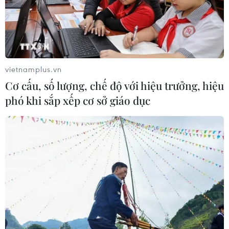
dạng
04/08/2026 04:29
Ôtô Trung Quốc có tạo nên “làn sóng
tràn” tại châu Âu?
vietnamplus.vn
04/08/2026 00:17
Cơ cấu, số lượng, chế độ với hiệu trưởng, hiệu
phó khi sắp xếp cơ sở giáo dục
Châu Phi tận dụng lợi thế quang điện
cho ngành xe điện
03/08/2026 09:46
Thiếu tài xế, khoảng 25-30% xe đầu
kéo phải nằm bãi
02/08/2026 09:42