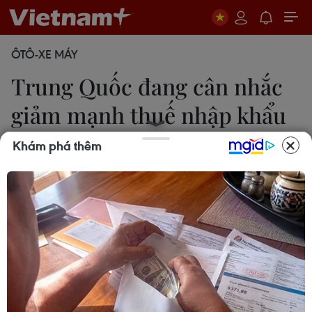
ÔTÔ-XE MÁY
Trung Quốc đang cân nhắc
giảm mạnh thuế nhập khẩu
ôtô
Khám phá thêm
26/04/2018 10:20
Theo hãng tin Reuters, Trung Quốc đang cân nhắc
giảm mạnh thuế nhập khẩu ôtô theo kế hoạch của
nước này mở cửa hơn nữa thị trường ôtô lớn nhất
thế giới này.