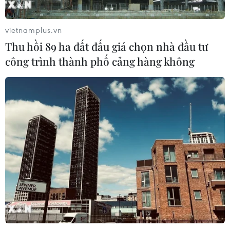
vietnamplus.vn
CƠ QUAN CHỦ QUẢN: THÔNG TẤN XÃ VIỆT NAM
Thu hồi 89 ha đất đấu giá chọn nhà đầu tư
Tổng Biên tập: TRẦN TIẾN DUẨN
công trình thành phố cảng hàng không
Phó Tổng Biên tập: NGUYỄN THỊ TÁM, KHÚC THANH
THỦY
Sở hữu trí tuệ
Quy định sử dụng
RSS
Hỗ trợ
Ngôn ngữ
TTXVN
Dịch vụ tin
Quảng cáo
Liên hệ