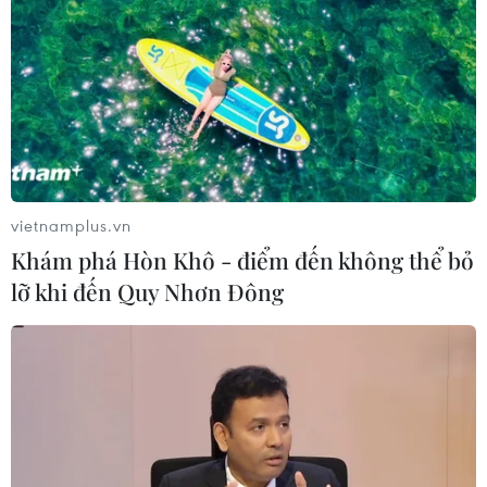
Potenza
24/07/2026 06:46
Hà Nội xây dựng phương án hỗ trợ
người thu nhập thấp đổi xe máy cũ
24/07/2026 06:15
vietnamplus.vn
Khám phá Hòn Khô - điểm đến không thể bỏ
Hãng xe điện Polestar chính thức rút
lỡ khi đến Quy Nhơn Đông
lui khỏi thị trường Mỹ
21/07/2026 04:29
Cố vấn Nhà Trắng cảnh báo BYD gia
tăng sức ép đối với ngành ôtô toàn