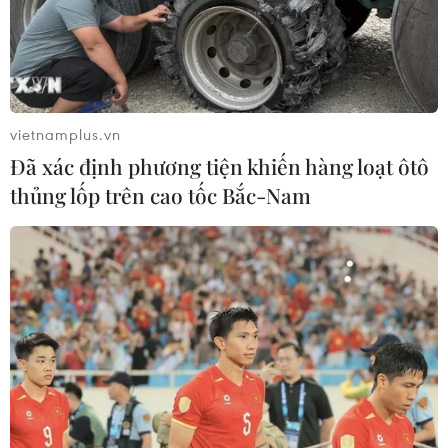
27/02/2018 03:14
Chính phủ Đức sẽ tiến hành xem xét một cách thận
trọng việc doanh nghiệp sản xuất ôtô Geely của Trung
Quốc chi ra khoảng 7,2 tỷ euro để mua 9,69% cổ phần
của tập đoàn sản xuất ôtô Daimler của Đức.
vietnamplus.vn
Đã xác định phương tiện khiến hàng loạt ôtô
thủng lốp trên cao tốc Bắc-Nam