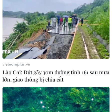
trường "bốc hơi" hơn 140 tỷ USD
24/07/2026 14:55
Sẽ ban hành quy chuẩn kỹ thuật đối
với trụ và trạm sạc xe điện trước 30/9
24/07/2026 11:01
vietnamplus.vn
Tây Ban Nha trở thành “cứ điểm” xe
Lào Cai: Đứt gãy 30m đường tỉnh 161 sau mưa
điện Trung Quốc tại châu Âu
lớn, giao thông bị chia cắt
24/07/2026 08:06
Bridgestone Việt Nam giới thiệu
dòng lốp hiệu suất cao thế hệ mới