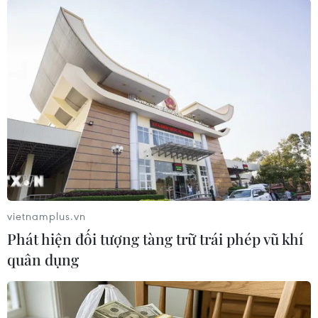
#an ninh xã hội
#chính trị
#VietnamPlus
#Vietnam
#Plus.
Trung Quốc
Theo dõi VietnamPlus
TIN LIÊN QUAN
vietnamplus.vn
Phát hiện đối tượng tàng trữ trái phép vũ khí
quân dụng