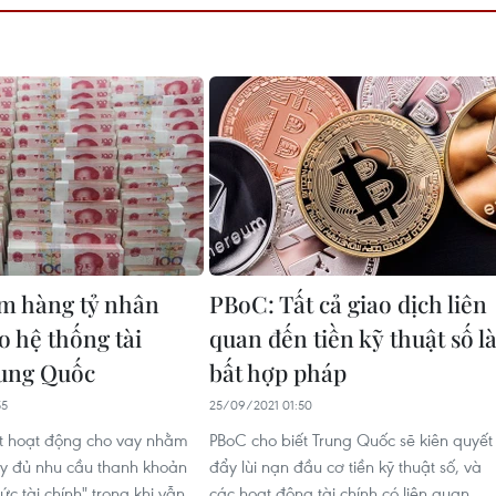
m hàng tỷ nhân
PBoC: Tất cả giao dịch liên
o hệ thống tài
quan đến tiền kỹ thuật số l
ung Quốc
bất hợp pháp
55
25/09/2021 01:50
t hoạt động cho vay nhằm
PBoC cho biết Trung Quốc sẽ kiên quyết
y đủ nhu cầu thanh khoản
đẩy lùi nạn đầu cơ tiền kỹ thuật số, và
ức tài chính" trong khi vẫn
các hoạt động tài chính có liên quan