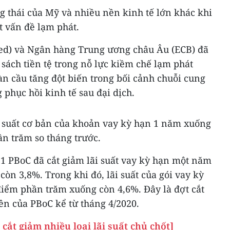
g thái của Mỹ và nhiều nền kinh tế lớn khác khi
t vấn đề lạm phát.
ed) và Ngân hàng Trung ương châu Âu (ECB) đã
 sách tiền tệ trong nỗ lực kiềm chế lạm phát
n cầu tăng đột biến trong bối cảnh chuỗi cung
 phục hồi kinh tế sau đại dịch.
i suất cơ bản của khoản vay kỳ hạn 1 năm xuống
n trăm so tháng trước.
21 PBoC đã cắt giảm lãi suất vay kỳ hạn một năm
òn 3,8%. Trong khi đó, lãi suất của gói vay kỳ
iểm phần trăm xuống còn 4,6%. Đây là đợt cắt
iên của PBoC kể từ tháng 4/2020.
cắt giảm nhiều loại lãi suất chủ chốt]