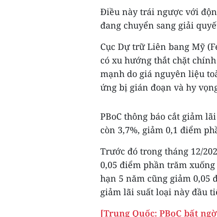
Điều này trái ngược với độn
đang chuyển sang giải quyế
Cục Dự trữ Liên bang Mỹ (F
có xu hướng thắt chặt chính
mạnh do giá nguyên liệu toà
ứng bị gián đoạn và hy vọng
PBoC thông báo cắt giảm lã
còn 3,7%, giảm 0,1 điểm phầ
Trước đó trong tháng 12/20
0,05 điểm phần trăm xuống c
hạn 5 năm cũng giảm 0,05 đ
giảm lãi suất loại này đầu t
[Trung Quốc: PBoC bất ngờ 