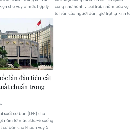
kiện cho vay ở mức hợp lý.
cũng như hành vi sai trái, nhằm bảo vệ
tài sản của người dân, giữ trật tự kinh tế
ốc lần đầu tiên cắt
 suất chuẩn trong
h
46
ãi suất cơ bản (LPR) cho
ột năm từ mức 3,85% xuống
ất cơ bản cho khoản vay 5