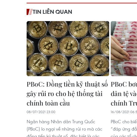
TIN LIÊN QUAN
PBoC: Đồng tiền kỹ thuật số
PBoC bơ
gây rủi ro cho hệ thống tài
dân tệ và
chính toàn cầu
chính Tr
08/07/2021 23:00
16/08/2021 06:
Ngân hàng Nhân dân Trung Quốc
PBoC cho biế
(PBoC) lo ngại về những rủi ro mà các
“đáp ứng đầ
đồng tiền kỹ thuật số, đặc biệt là các
của các tổ ch