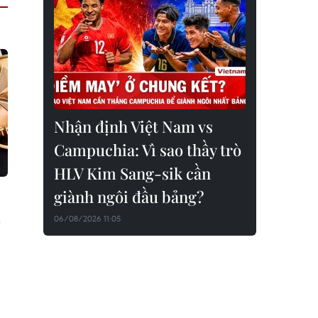
Nhận định Việt Nam vs
Campuchia: Vì sao thầy trò
HLV Kim Sang-sik cần
giành ngôi đầu bảng?
à
06/08/2026 11:05