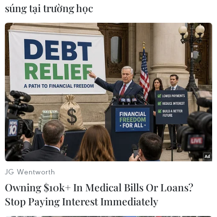
súng tại trường học
Hiệncác “hiệp sĩ” Bình Dương đang phối hợp
với quận phục bắt "đinh tặc" trên Quốc lộ1A
đoạn giáp ranh giữa Thành phố Hồ Chí Minh và
Bình Dương.
Cùng ngày, Công tyCycles Per Second (CPS –
chuyên đào tạo kỹ thuật viên sửa điện thoại) trụ
sởquận Bình Thạnh, Thành phố Hồ Chí Minh đã
tặng 6 triệu đồng cho sáu thành viênthuộc Đội
xung kích phòng chống "đinh tặc" quận Thủ
Đức. Lãnh đạo công ty cũng hứa sẽ tiếptục
thưởng 10 triệu đồng cho mỗi lần đội bắt được
JG Wentworth
"đinh tặc"./.
Owning $10k+ In Medical Bills Or Loans?
Stop Paying Interest Immediately