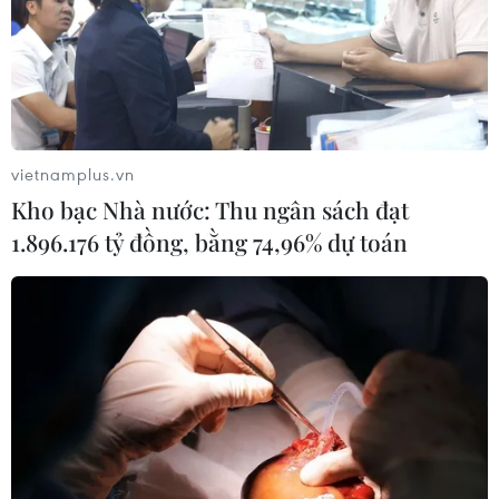
Dự án đường bộ cao tốc Gia Nghĩa-
Chơn Thành "đội vốn" hơn 350 tỷ
đồng
05/08/2026 09:06
Xem thêm
vietnamplus.vn
Kho bạc Nhà nước: Thu ngân sách đạt
1.896.176 tỷ đồng, bằng 74,96% dự toán
CƠ QUAN CHỦ QUẢN: THÔNG TẤN XÃ VIỆT NAM
Tổng Biên tập: TRẦN TIẾN DUẨN
Phó Tổng Biên tập: NGUYỄN THỊ TÁM, KHÚC THANH
THỦY