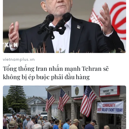
vietnamplus.vn
Tổng thống Iran nhấn mạnh Tehran sẽ
không bị ép buộc phải đầu hàng
Hà Nội: Phạt tù nhóm côn đồ nổ súng bắn
người tại Cầu Giấy
04/11/2016 07:56
Tòa án Nhân dân thành phố Hà Nội đã mở phiên tòa