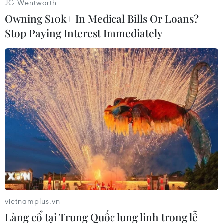
(TTXVN/Vietnam+)
JG Wentworth
Owning $10k+ In Medical Bills Or Loans?
Stop Paying Interest Immediately
#Thiết bị an ninh
#Bắn trọng thương
#Bắn công an
#Bệnh viện đa khoa Kon Tum
#Tràn khí màng phổi
vietnamplus.vn
Kon Tum
Quảng Ngãi
Làng cổ tại Trung Quốc lung linh trong lễ