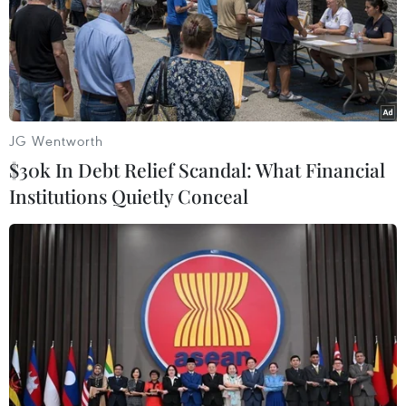
xét xử và tuyên án phạt nhóm côn đồ nổ súng bắn
người tại quán nước trước cửa Trường Quốc tế Việt
Nam-Hàn Quốc, quận Cầu Giấy.
JG Wentworth
$30k In Debt Relief Scandal: What Financial
Institutions Quietly Conceal
Bắt đối tượng chủ mưu vụ nổ súng bắn