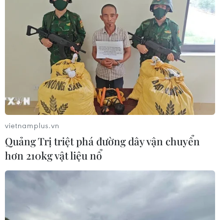
vietnamplus.vn
Quảng Trị triệt phá đường dây vận chuyển
hơn 210kg vật liệu nổ