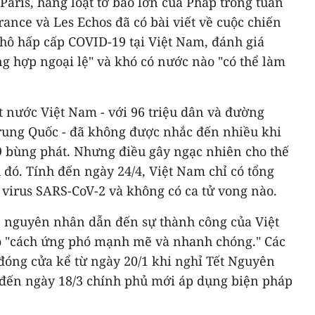
aris, hàng loạt tờ báo lớn của Pháp trong tuần
nce và Les Echos đã có bài viết về cuộc chiến
hô hấp cấp COVID-19 tại Việt Nam, đánh giá
g hợp ngoại lệ" và khó có nước nào "có thể làm
t nước Việt Nam - với 96 triệu dân và đường
Trung Quốc - đã không được nhắc đến nhiều khi
 bùng phát. Nhưng điều gây ngạc nhiên cho thế
u đó. Tính đến ngày 24/4, Việt Nam chỉ có tổng
virus SARS-CoV-2 và không có ca tử vong nào.
3 nguyên nhân dẫn đến sự thành công của Việt
ó "cách ứng phó mạnh mẽ và nhanh chóng." Các
đóng cửa kể từ ngày 20/1 khi nghỉ Tết Nguyên
i đến ngày 18/3 chính phủ mới áp dụng biện pháp