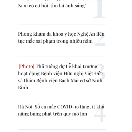
Nam có cơ hội 'tìm lại ánh sáng'
Phòng khám đa khoa y học Nghệ An liên
tục mắc sai phạm trong nhiều năm
Thủ tướng dự Lễ khai trương
hoạt động Bệnh viện Hữu nghị Việt Đức
và thăm Bệnh viện Bạch Mai cơ sở Ninh
Bình
Hà Nội: Số ca mắc COVID-19 tăng, ít khả
năng bùng phát trên quy mô lớn