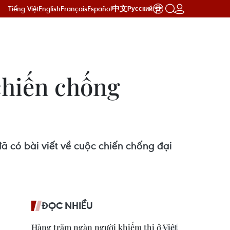
Tiếng Việt
English
Français
Español
中文
Русский
chiến chống
ã có bài viết về cuộc chiến chống đại
ĐỌC NHIỀU
Hàng trăm ngàn người khiếm thị ở Việt