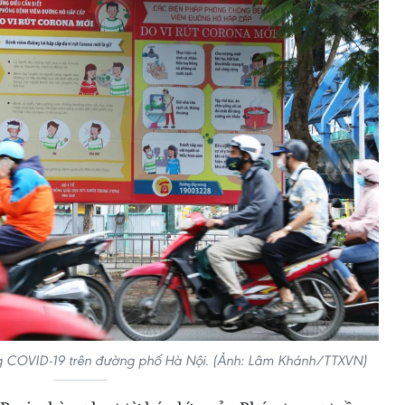
ng COVID-19 trên đường phố Hà Nội. (Ảnh: Lâm Khánh/TTXVN)