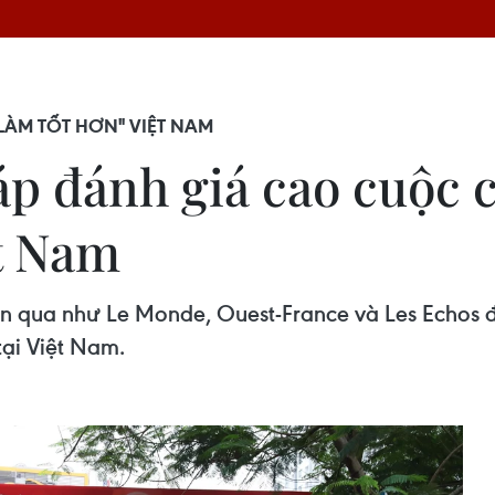
ÀM TỐT HƠN" VIỆT NAM
p đánh giá cao cuộc 
t Nam
ần qua như Le Monde, Ouest-France và Les Echos đ
ại Việt Nam.