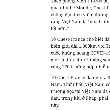
Theo phóng viên TTXVN tại P
qua như Le Monde, Ouest-Fra
chống đại dịch viêm đường 
rằng Việt Nam là "một trườn
tốt hơn."
Tờ Ouest-France cho biết đấ
biên giới dài 1.000km với 
cuộc khủng hoảng COVID-19
giới là tình hình 3 tháng sa
cộng 270 trường hợp nhiễm 
Tờ Ouest-France đã nêu ra 
Nam. Thứ nhất, Việt Nam c
trường học tại Việt Nam đã 
đán, trong khi ở Pháp, phả
này.