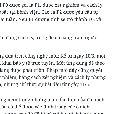
 F0 được gọi là F1, được xét nghiệm và cách ly
hoặc tại bệnh viện. Các ca F2 được yêu cầu tự
hai tuần. Nếu F1 dương tính sẽ trở thành F0, và
ời đang cách ly, trong đó có hàng trăm người
g dựa trên công nghệ mới: Kể từ ngày 10/3, mọi
 khai báo y tế trực tuyến. Một ứng dụng để theo
 đang được phát triển. Pháp mới đây cũng quyết
ây nhiễm, bằng cách xét nghiệm và cách ly những
, nhưng chỉ thực sự bắt đầu từ ngày 11/5.
 nghiệm trong những tuần đầu tiên của đại dịch
òn có thể được xác định trong các ổ dịch
, nhưng sau đó đã bị bỏ rơi khi dịch bệnh bùng