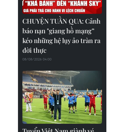
CHUYỆN TUẦN QUA: Cảnh
báo nạn "giang hồ mạng”
kéo những hệ lụy ảo tràn ra
đời thực
08/08/2026 04:00
Tuyển Việt Nam giành vé