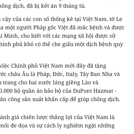
ống dịch, đã bị kết án 9 tháng tù.
 cậy của các con số thống kê tại Việt Nam, tờ Le
ủa một người Pháp gốc Việt đã mắc bệnh và được
hí Minh, cho biết với các mạng xã hội được sử
chính phủ khó có thể che giấu một dịch bệnh quy
việc Chính phủ Việt Nam mới đây đã tặng
ớc châu Âu là Pháp, Đức, Italy, Tây Ban Nha và
 trang cho hai nước láng giềng Lào và
.000 bộ quần áo bảo hộ của DuPont Hazmat -
n công sản xuất khẩn cấp để giúp chống dịch.
đánh giá chiến lược thắng lợi của Việt Nam là
mối đe dọa và sự cách ly nghiêm ngặt những