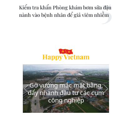
Kiểm tra khẩn Phòng khám bơm sữa đậu
nành vào bệnh nhân để giả viêm nhiễm