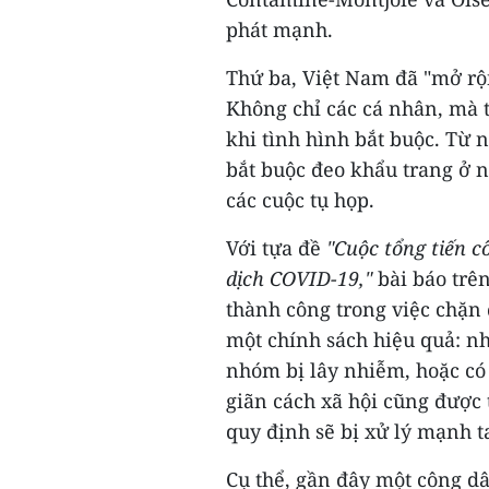
phát mạnh.
Thứ ba, Việt Nam đã "mở rộ
Không chỉ các cá nhân, mà t
khi tình hình bắt buộc. Từ n
bắt buộc đeo khẩu trang ở n
các cuộc tụ họp.
Với tựa đề
"Cuộc tổng tiến 
dịch COVID-19,"
bài báo trê
thành công trong việc chặn 
một chính sách hiệu quả: n
nhóm bị lây nhiễm, hoặc có 
giãn cách xã hội cũng được
quy định sẽ bị xử lý mạnh t
Cụ thể, gần đây một công d