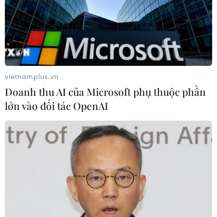
dạng ngành nghề, huy động được nội lực của
người dân nông thôn trong xây dựng cơ sở vật
chất, hạ tầng kinh tế-xã hội nông thôn mới. Việc
thực hiện nghiêm túc các quy ước, hương ước,
nếp sống văn minh trong việc cưới, việc tang và
lễ hội; tổ chức các hoạt động văn hóa văn nghệ,
vietnamplus.vn
thể dục, thể thao đã phát huy các giá trị văn hóa
Doanh thu AI của Microsoft phụ thuộc phần
truyền thống, làm cho quan hệ gia đình, hàng
lớn vào đối tác OpenAI
xóm ngày càng được gắn bó, an ninh chính trị,
trật tự an toàn xã hội được giữ vững, từng bước
nâng cao mức hưởng thụ về văn hóa cho người
dân nông thôn.
Thu nhập bình quân đầu người khu vực nông
thôn của Lào Cai 9 tháng năm 2018 đạt 19,73
triệu đồng/người/năm, tăng 1,73 triệu đồng so
với cùng kỳ năm 2017. Số hộ nghèo của địa