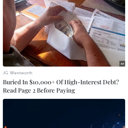
hiện thắng lợi các nhiệm vụ của Đảng và Nhà
nước.
Tại Ngày hội, Phó Chủ tịch Thường trực Quốc hội
Tòng Thị Phóng, lãnh đạo Ủy ban Trung ương
Mặt trận Tổ quốc Việt Nam và thành phố Hà Nội
đã trao tặng các suất quà cho các hộ gia đình
tiêu biểu, gia đình có hoàn cảnh đặc biệt khó
khăn trên địa bàn xã Ba Vì.
JG Wentworth
Nhân kỷ niệm 88 năm Ngày thành lập Mặt trận
Buried In $10,000+ Of High-Interest Debt?
Dân tộc Thống nhất Việt Nam (18/11/1930-
Read Page 2 Before Paying
18/11/2018), tại khu phố Bình Quới A, phường
Bình Chuẩn, thị xã Thuận An đã diễn ra Ngày
hội “Đại đoàn kết toàn dân tộc.”