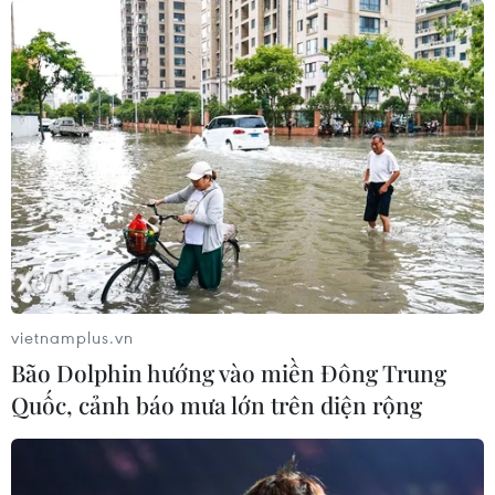
Tổ quốc và các các tổ chức thành viên các cấp
phát động đã nhận được sự đồng thuận của
nhân dân, đặc biệt là người dân theo đạo Phật
giáo Hòa Hảo, các tổ chức tôn giáo đã tích cực
hưởng ứng, tham gia đóng góp công sức, tiền
của xây dựng các công trình phúc lợi xã hội,
nhất là các hoạt động chăm lo cho người nghèo,
góp phần quan trọng thực hiện thắng lợi nhiệm
vụ phát triển kinh tế, văn hóa, xã hội, xóa đói
giảm nghèo, giữ vững ổn định chính trị, trật tự
an toàn xã hội
vietnamplus.vn
Ban công tác Mặt trận Tổ quốc ấp Trung Thạnh
Bão Dolphin hướng vào miền Đông Trung
đã vận động 325 hộ/464 hộ trong ấp sông bằng
Quốc, cảnh báo mưa lớn trên diện rộng
nghề tiểu thủ công nghiệp, thương mại, dịch vụ
và chăn nuôi áp dụng các tiến bộ kỹ thuật vào
sản xuất, nhằm bảo vệ môi trường, tăng năng