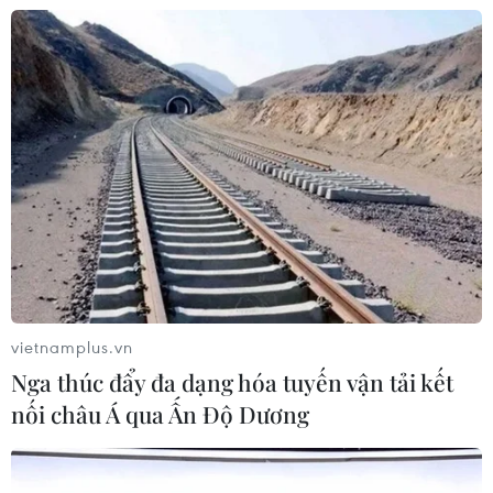
Phó Thủ tướng Vương Đình Huệ dự Ngày
hội Đại đoàn kết ở Nghệ An
10/11/2018 07:49
Sáng 10/11, Phó Thủ tướng Chính phủ Vương Đình Huệ
đã tham dự với nhân dân xóm Thanh Lương, xã Hiến
Sơn, huyện Đô Lương (Nghệ An) trong “Ngày hội Đại
đoàn kết toàn dân tộc.”
vietnamplus.vn
Nga thúc đẩy đa dạng hóa tuyến vận tải kết
nối châu Á qua Ấn Độ Dương