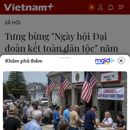
XÃ HỘI
Tưng bừng "Ngày hội Đại
đoàn kết toàn dân tộc" năm
2018
Khám phá thêm
10/11/2018 22:00
Trong ngày 10/11, nhiều địa phương trên cả nước
đã tưng bừng tổ chức "Ngày hội Đại đoàn kết toàn
dân tộc" năm 2018 với sự tham dự của các vị lãnh
đạo Đảng, Nhà nước.