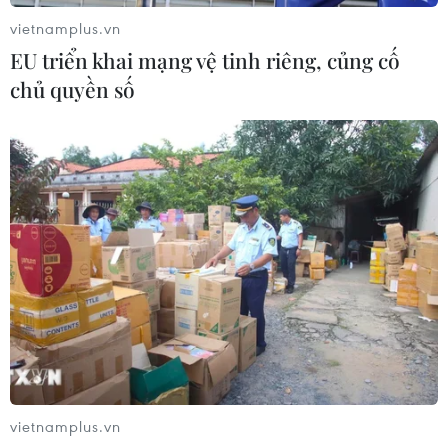
vietnamplus.vn
EU triển khai mạng vệ tinh riêng, củng cố
chủ quyền số
TIN CÙNG CHUYÊN MỤC
59 năm ASEAN: Hy Lạp mong muốn
phát triển hơn nữa quan hệ với
ASEAN
08/08/2026 04:43
vietnamplus.vn