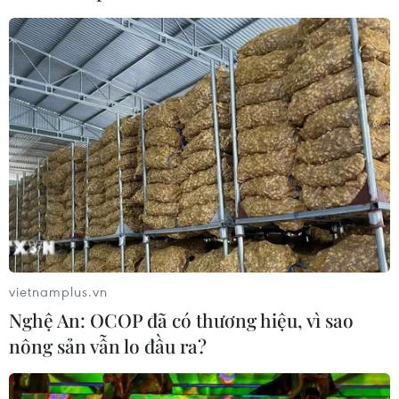
Chủ tịch Quốc hội kiêm Chủ tịch Hạ
viện Thái Lan kết thúc chuyến thăm
Việt Nam
07/08/2026 14:34
Tổng Bí thư, Chủ tịch nước Tô Lâm:
Hợp tác nghị viện là trụ cột quan
trọng giữa Việt Nam-Thái Lan
07/08/2026 13:39
59 năm ASEAN: Đoàn kết là “lợi thế
vietnamplus.vn
cạnh tranh” đặc biệt của Hiệp hội
Nghệ An: OCOP đã có thương hiệu, vì sao
07/08/2026 12:00
nông sản vẫn lo đầu ra?