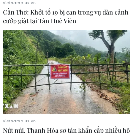
vietnamplus.vn
Cần Thơ: Khởi tố 19 bị can trong vụ dàn cảnh
Thủ tướng Lê Minh Hưng tiếp Bộ
cướp giật tại Tân Huê Viên
trưởng Quốc phòng Malaysia
05/08/2026 11:31
Tổng Bí thư, Chủ tịch nước Tô Lâm:
Quan hệ Việt Nam-Malaysia ngày
càng phát triển năng động
05/08/2026 10:56
Chủ tịch Quốc hội kiêm Chủ
tịch Hạ viện Thái Lan tham quan Nhà
Quốc hội
vietnamplus.vn
05/08/2026 09:37
Nứt núi, Thanh Hóa sơ tán khẩn cấp nhiều hộ