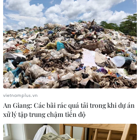
#Thái Lan
#NPOMC
#Yingluck Shinawatra
#Puea Thai
#Đảo chính quân sự
#Chính quyền quân sự
#Prayut Chan-ocha
#Thủ tướng tạm quyền
#Giới nghiêm
#Triệu tập
Thái Lan
vietnamplus.vn
Theo dõi VietnamPlus
An Giang: Các bãi rác quá tải trong khi dự án
xử lý tập trung chậm tiến độ
Tình hình Thái Lan