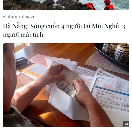
biết người đứng đầu chính quyền quân sự mới,
Tư lệnh Lục quân, Tướng Prayut Chan-ocha, sẽ
vietnamplus.vn
là Thủ tướng tạm quyền cho tới khi tìm được
Đà Nẵng: Sóng cuốn 4 người tại Mũi Nghê, 3
một nhân vật có thể đảm đương chức vụ này.
người mất tích
Thông báo của NPOMC được đăng trên tờ
Bangkok Post.
Trước đó cùng ngày, Tướng Prayut đã tuyên bố
đảo chính, đình chỉ hiến pháp, áp đặt giới
nghiêm vào ban đêm, đồng thời giải thích rằng
hành động này là nhằm bảo vệ tính mạng người
dân, ngăn chặn xung đột leo thang và đưa đất
nước sớm trở lại bình thường. Tướng Prayut
cũng kêu gọi toàn thể nhân dân Thái Lan kiềm
chế.