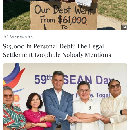
Quân đội Thái Lan đã quyết định tổ chức cuộc đảo
chính sau khi không thuyết phục được các bên đi tới một
thỏa hiệp nhằm chấm dứt tình trạng bế tắc chính trị hiện
nay.
JG Wentworth
$25,000 In Personal Debt? The Legal
Settlement Loophole Nobody Mentions