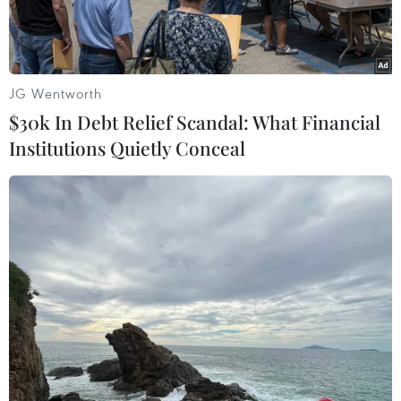
JG Wentworth
$30k In Debt Relief Scandal: What Financial
Institutions Quietly Conceal
Tướng Prayut Chan-ocha sẽ là Thủ tướng tạm quyền của Thái
Lan sau cuộc đảo chính quân sự. (Nguồn: AFP)
Tối 22/5, Hội đồng gìn giữ hòa bình và trật tự
(NPOMC) - cơ quan được thành lập sau cuộc đảo
chính quân sự tại Thái Lan - ra thông báo cho