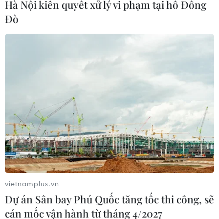
Hà Nội kiên quyết xử lý vi phạm tại hồ Đồng
Đò
Tư lệnh Lục quân Thái Lan sẽ lãnh đạo
chính quyền quân sự
22/05/2014 13:18
Phó phát ngôn viên quân đội Thái Lan khẳng định Tư
lệnh Lục quân nước này Prayuth Chan-ocha sẽ lãnh đạo
chính quyền quân sự phụ trách điều hành quốc gia
Đông Nam Á này.
vietnamplus.vn
Dự án Sân bay Phú Quốc tăng tốc thi công, sẽ
cán mốc vận hành từ tháng 4/2027