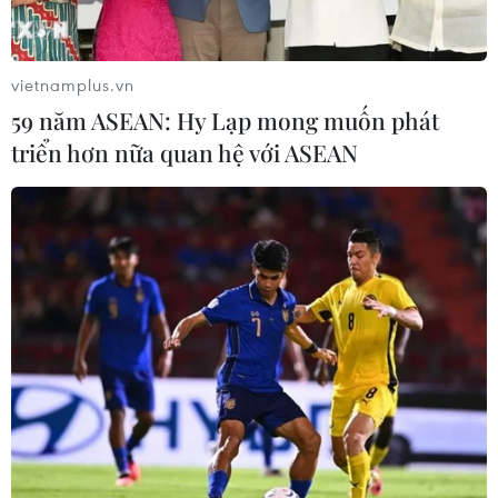
Thái Lan: Các phe đối đầu đã bị loại khỏi
cuộc chơi?
vietnamplus.vn
23/05/2014 01:38
59 năm ASEAN: Hy Lạp mong muốn phát
Quân đội Thái Lan quyết định tổ chức đảo chính sau khi
triển hơn nữa quan hệ với ASEAN
không thuyết phục được các bên đi tới một thỏa hiệp
nhằm chấm dứt tình trạng bế tắc chính trị hiện nay.