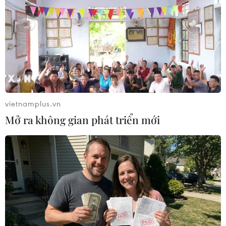
TIN LIÊN QUAN
vietnamplus.vn
Mở ra không gian phát triển mới
Quân đội Thái Lan giành quyền
điều hành đất nước
23/05/2014 02:14