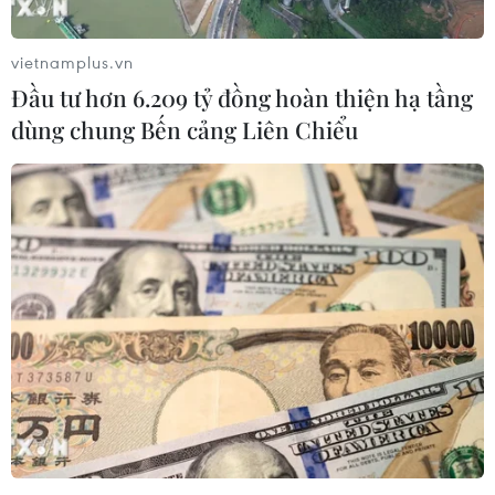
diện yêu cầu cải tổ
3 điểm danh dự cho "Các
chiến binh Angkor"
03/08/2026 05:01
vietnamplus.vn
03/08/2026 03:30
Đầu tư hơn 6.209 tỷ đồng hoàn thiện hạ tầng
dùng chung Bến cảng Liên Chiểu
ASEAN Cup 2026: Đội
Lịch thi đấu ASEAN Cup
tuyển Việt Nam sẵn sàng
2026 ngày 3/8: Việt Nam
cho đại chiến ở "chảo lửa"
quyết đấu Indonesia
Pakansari
03/08/2026 01:40
03/08/2026 03:13