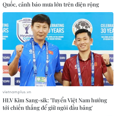
Quốc, cảnh báo mưa lớn trên diện rộng
#đội tuyển Việt Nam
#vòng loại World Cup 2022
#Đình Trọng
UAE
vietnamplus.vn
HLV Kim Sang-sik: 'Tuyển Việt Nam hướng
tới chiến thắng để giữ ngôi đầu bảng'