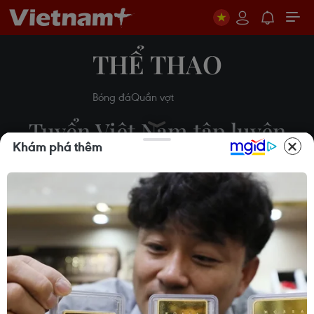
THỂ THAO
Bóng đá
Quần vợt
Tuyển Việt Nam tập luyện
Khám phá thêm
sung sức, đã thích nghi với
thời tiết tại UAE
Hiển Nguyễn
29/05/2021 07:23