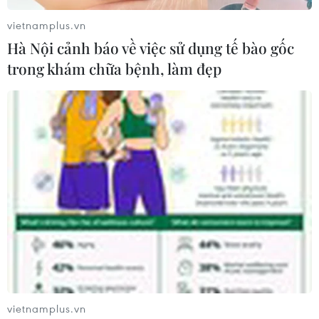
vietnamplus.vn
Hà Nội cảnh báo về việc sử dụng tế bào gốc
trong khám chữa bệnh, làm đẹp
#Tỷ giá tăng
#Ổn định
#Trả nợ
#Điều hành
Theo dõi VietnamPlus
vietnamplus.vn