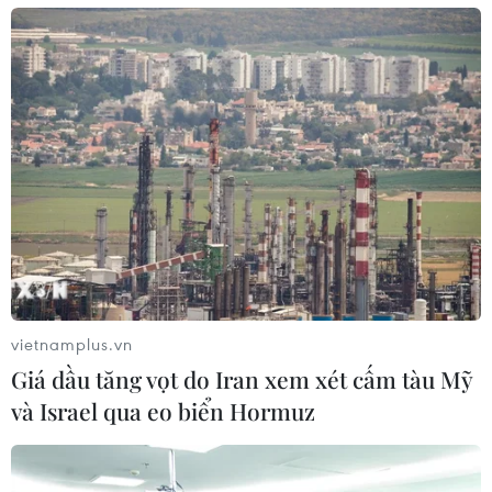
06/08/2026 14:03
BIDV chốt ngày chia 498 triệu cổ
phiếu, tăng vốn điều lệ lên 77.783 tỷ
đồng
06/08/2026 13:42
Hướng tới mục tiêu quy mô dự trữ
đạt 1% GDP vào năm 2030
06/08/2026 10:23
vietnamplus.vn
Giá dầu tăng vọt do Iran xem xét cấm tàu Mỹ
và Israel qua eo biển Hormuz
NAPAS, BIDV và Weixin Pay mở rộng
thanh toán QR Việt Nam-Trung
Quốc