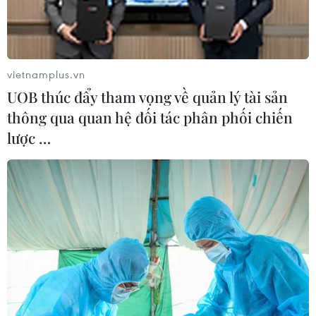
Bình phát đi thông điệp, sẽ xem xét giảm trần
lãi suất tiết kiệm ngoại tệ trong thời gian tới
nhưng mức nào, liều lượng bao nhiêu thì phải
cân nhắc./.
vietnamplus.vn
UOB thúc đẩy tham vọng về quản lý tài sản
Ngày 27/6, Ngân hàng Nhà nước công bố điều chỉnh tỷ giá bình
thông qua quan hệ đối tác phân phối chiến
quân liên ngân hàng giữa đồng Việt Nam và USD áp dụng cho
lược …
ngày 28/06/2013 từ mức 20.828 VND/USD lên 21.036 VND/USD
(mức điều chỉnh 1%). Với biên độ tỷ giá +/-1% so với tỷ giá bình
quân liên ngân hàng, tỷ giá trần là 21.246 VND/USD, tỷ giá sàn là
20.826 VND/USD.
Việc điều chỉnh tỷ giá lần này nhằm thực hiện Nghị quyết 01/NQ-
CP ngày 7/1/2013 về những giải pháp chủ yếu chỉ đạo điều hành
thực hiện Kế hoạch phát triển kinh tế- xã hội và dự toán ngân