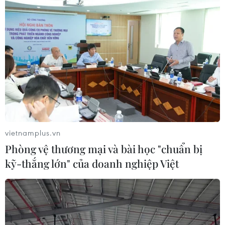
06/08/2026 07:34
Làn sóng tấn công mạng nhằm vào
các quỹ đầu cơ lớn của Mỹ
06/08/2026 06:47
Đồng USD trước bước ngoặt do đồng
yen mạnh lên và số liệu việc làm Mỹ
vietnamplus.vn
06/08/2026 05:14
Phòng vệ thương mại và bài học "chuẩn bị
kỹ-thắng lớn" của doanh nghiệp Việt
Lãi suất ngân hàng ngày 6/8: Kỳ hạn
3 tháng đang được mức lãi suất tối đa
06/08/2026 00:06