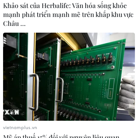
Khảo sát của Herbalife: Văn hóa sống khỏe
mạnh phát triển mạnh mẽ trên khắp khu vực
Châu …
TIN CÙNG CHUYÊN MỤC
Thanh Hóa công khai danh sách gần
880 đơn vị chậm đóng bảo hiểm
07/08/2026 01:49
Mỹ áp thuế 15% đối với nguyên liệu
quan trọng để sản xuất chip
07/08/2026 00:56
vietnamplus.vn
Đảng Cộng hòa đề xuất dự luật trao
Mỹ áp thuế 15% đối với nguyên liệu quan