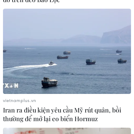
vietnamplus.vn
Bệnh viện Vinmec Central Park lần thứ hai
Iran ra điều kiện yêu cầu Mỹ rút quân, bồi
nhận chứng chỉ quốc tế JCI
thường để mở lại eo biển Hormuz
22/03/2021 07:07
Bệnh viện Vinmec Central Park đạt chứng chỉ JCI với số