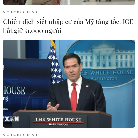
vietnamplus.vn
Chiến dịch siết nhập cư của Mỹ tăng tốc, ICE
bắt giữ 51.000 người
TIN CÙNG CHUYÊN MỤC
Cứu sống trẻ sinh cực non 25 tuần
vietnamplus.vn
thai, nặng gần 700 gram