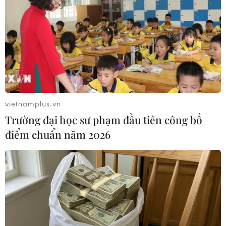
sau hơn 20 năm.
vietnamplus.vn
Trường đại học sư phạm đầu tiên công bố
điểm chuẩn năm 2026
Sau 3 năm trời chung sống với những cơn đau dai dẳng, thậm
chí không thể đi lại, lần đầu tiên anh Q. có thể bước đi và ngồi
vắt chân mà không đau, một việc tưởng như đơn giản với nhiều
người, sau khi thay khớp háng 2 bên tại Vinmec. (Nguồn:
Vietnam+)
Hoặc với những bệnh nhân như cụ bà Võ Thanh