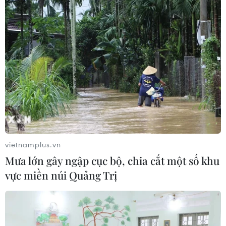
07/08/2026 02:00
Ca vi phẫu ghép da đầu hiếm gặp
giúp bé gái phục hồi sau 10 năm
06/08/2026 07:15
Hà Nội: Kiểm tra, xác minh liên quan
đến sản phẩm giảm cân dạng bút
tiêm
vietnamplus.vn
06/08/2026 07:05
Mưa lớn gây ngập cục bộ, chia cắt một số khu
vực miền núi Quảng Trị
Người dân không sử dụng sản phẩm
giảm cân không rõ nguồn gốc, chưa
được cấp phép