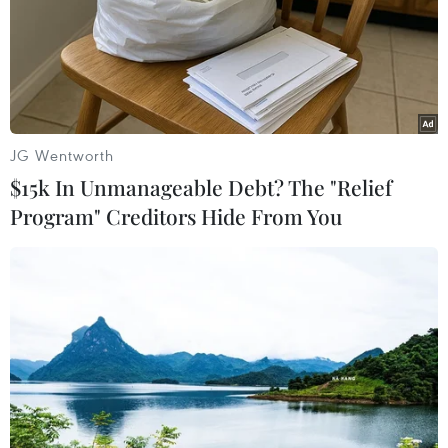
X. bị gãy cổ xương đùi trái. Bà X. đã 79 tuổi với
nhiều bệnh lý nội khoa.
Chỉ sau 2 ngày sau mổ, bà X. đã có thể một lần
nữa tự tin bước đi và tham gia tích cực vào quá
trình phục hồi chức năng.
JG Wentworth
$15k In Unmanageable Debt? The "Relief
Program" Creditors Hide From You