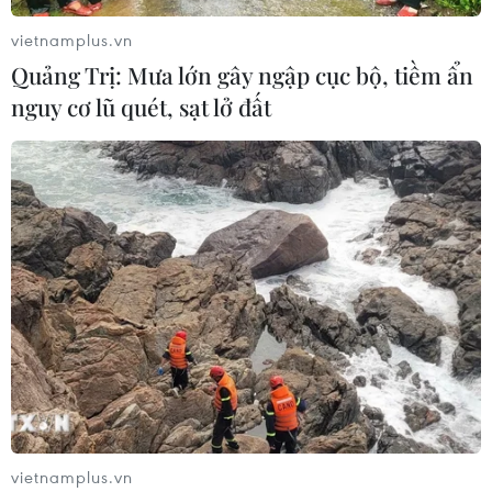
vietnamplus.vn
Quảng Trị: Mưa lớn gây ngập cục bộ, tiềm ẩn
nguy cơ lũ quét, sạt lở đất
Vinmec ứng dụng AI nuôi cấy phôi thụ
tinh trong ống nghiệm
29/04/2020 03:09
Được nghiên cứu và khai thác triệt để, công nghệ Time-
lapse hứa hẹn tiếp tục cùng các bác sỹ Vinmec đem lại
hy vọng sớm cán đích cho các cặp vợ chồng hiếm
muộn.
vietnamplus.vn