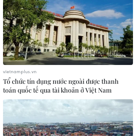
#Vinmec
#Thay khớp háng
#Khớp nhân tạo
#Kháng sinh
#Trung tâm Chấn thương chỉnh hình và Y học Thể thao
vietnamplus.vn
Vinmec
Tổ chức tín dụng nước ngoài được thanh
toán quốc tế qua tài khoản ở Việt Nam
Theo dõi VietnamPlus