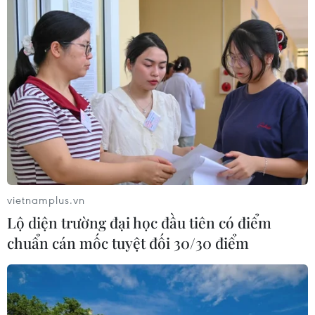
thảo “Cập nhật những tiến bộ trong điều trị ung
thư xương” tổ chức ngày 26/2 dành cho các bác
sỹ và nhân viên y tế trên toàn quốc, Trung tâm
cũng sẽ mổ miễn phí 2 ca bệnh cắt khối u và
thay xương khớp nhân tạo do Quỹ Thiện Tâm
(Tập đoàn Vingroup) tài trợ tại Vinmec Hạ
Long./.
(Vietnam+)
vietnamplus.vn
Lộ diện trường đại học đầu tiên có điểm
chuẩn cán mốc tuyệt đối 30/30 điểm