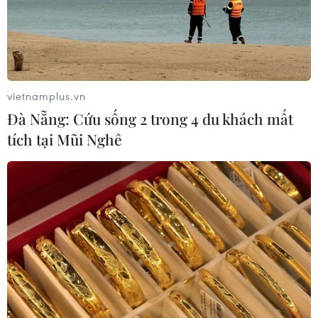
24/07/2019 08:01
Hợp tác ba bên giữa Hệ thống y tế Vinmec – Dự án đại
học VinUni – Bệnh viện 108 gồm ba phần: đào tạo thực
hành; xây dựng và chuẩn hóa nguồn giảng viên lâm
sàng; nghiên cứu khoa học.
vietnamplus.vn
Đà Nẵng: Cứu sống 2 trong 4 du khách mất
tích tại Mũi Nghê