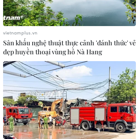
Bệnh nhân sau phẫu thuật khớp háng có thể tập đi lại sớm với
trạng thái khỏe mạnh và tâm trạng tốt. (Nguồn: Vietnam+)
vietnamplus.vn
Với kết quả phục hồi tốt, sau mổ khoảng 3 tuần,
Sân khấu nghệ thuật thực cảnh 'đánh thức' vẻ
bệnh nhân có thể bỏ nạng để tự thực hiện tất cả
đẹp huyền thoại vùng hồ Nà Hang
những động tác sinh hoạt thường ngày như leo
cầu thang, đạp xe, ngồi xổm, ngủ không phải kê
gối giữa 2 chân phòng trật khớp.
Phẫu thuật và hậu phẫu “4 không”
Từ bản thiết kế đã được lập, trong phẫu thuật
các bác sỹ sẽ sử dụng kết hợp cả robot định vị
và các trợ cụ phẫu thuật được in 3D giúp cho
việc đặt các bộ phận của khớp nhân tạo vào
đúng vị trí thiết kế.