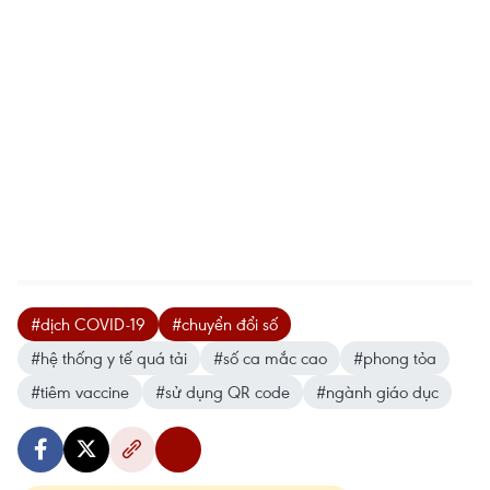
#dịch COVID-19
#chuyển đổi số
#hệ thống y tế quá tải
#số ca mắc cao
#phong tỏa
#tiêm vaccine
#sử dụng QR code
#ngành giáo dục