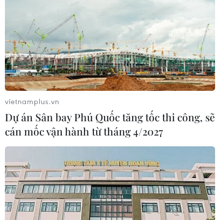
vietnamplus.vn
Lý giải 8 dự án cao tốc Bắc-Nam phải
Dự án Sân bay Phú Quốc tăng tốc thi công, sẽ
chuyển đổi sang đầu tư công
cán mốc vận hành từ tháng 4/2027
15/05/2020 13:32
Theo Bộ Giao thông Vận tải, việc sử dụng 100% vốn
ngân sách Nhà nước đầu tư 8 dự án cao tốc Bắc-Nam
sẽ thuận lợi hơn về tiến độ và hiệu quả sử dụng vốn nếu
đảm bảo được nguồn vốn.