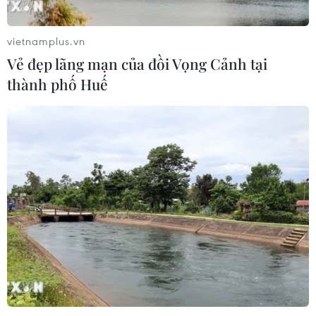
Dự án đường cao tốc nối Lai Châu-
Lào Cai
vietnamplus.vn
08/08/2026 08:45
Vẻ đẹp lãng mạn của đồi Vọng Cảnh tại
thành phố Huế
Nghệ An: Sạt lở nghiêm trọng, tỉnh lộ
543D tạm thời tê liệt
08/08/2026 07:09
Vụ phế liệu bằng sắt, nhọn rơi trên
cao tốc: Tài xế xe chở mắc nhiều lỗi vi
phạm
08/08/2026 06:37
Dự án Sân bay Phú Quốc tăng tốc thi