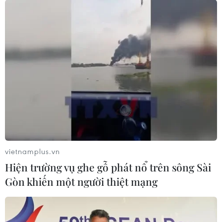
Điểm mặt liên danh nhà đầu tư trúng thầu
đường cao tốc Bắc-Nam
12/05/2020 01:54
Sau khi sơ tuyển trong nước, dự án đường cao tốc Bắc-
Nam đã xác định được danh tính liên danh các nhà
đầu tư đủ điều kiện nhận hồ sơ mời thầu và chuẩn bị
bước vào vòng đấu thầu.
vietnamplus.vn
Hiện trường vụ ghe gỗ phát nổ trên sông Sài
Gòn khiến một người thiệt mạng