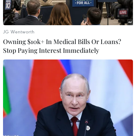
JG Wentworth
Owning $10k+ In Medical Bills Or Loans?
Stop Paying Interest Immediately
Phương tiện lưu thông trên một đoạn tuyến cao tốc. (Ảnh: Việt
Hùng/Vietnam+)
Theo tính toán sơ bộ của Bộ Giao thông Vận tải,
nếu chuyển đổi sang đầu tư công 3 dự án thành
phần cao tốc Bắc-Nam có thể thu hồi khoảng
7.000 tỷ đồng/5 năm và việc thu phí để thu hồi
vốn Nhà nước đối với các dự án chuyển đổi