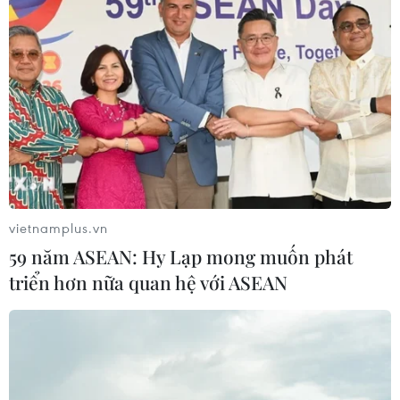
Doanh nghiệp BOT sẽ được tự quyết định
mức phí thu trên đường cao tốc?
14/05/2020 06:50
Cao tốc là đường chất lượng cao, đường tốt, phương
vietnamplus.vn
tiện đi vào sẽ phải trả tiền nhưng nếu nhà đầu tư đưa ra
59 năm ASEAN: Hy Lạp mong muốn phát
mức giá cao quá dẫn đến phương tiện sẽ không đi vào.
triển hơn nữa quan hệ với ASEAN