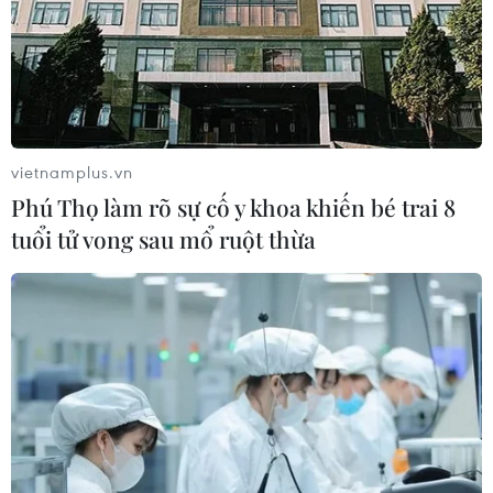
vietnamplus.vn
Phú Thọ làm rõ sự cố y khoa khiến bé trai 8
tuổi tử vong sau mổ ruột thừa
Đề xuất ba phương án đầu
tư cao tốc Bắc-Nam
01/06/2020 22:06
Quốc hội xem xét điều chỉnh chủ trương đầu tư dự án
đầu xây dựng một số đoạn đường bộ cao tốc trên tuyến