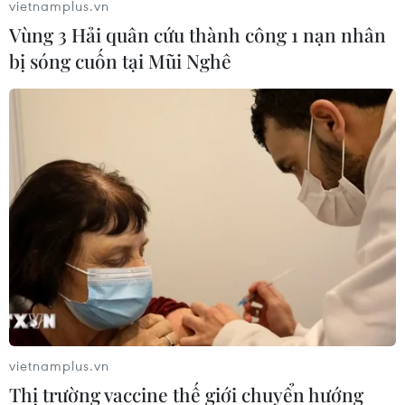
vietnamplus.vn
Vùng 3 Hải quân cứu thành công 1 nạn nhân
bị sóng cuốn tại Mũi Nghê
#Cao tốc Bắc-Nam
#vốn đầu tư cao tốc Bắc-Nam
#đầu tư công cao tốc Bắc-Nam
#đầu tư PPP
#chuyển đổi hình thức đầu tư cao tốc Bắc-Nam
vietnamplus.vn
Thị trường vaccine thế giới chuyển hướng
Theo dõi VietnamPlus