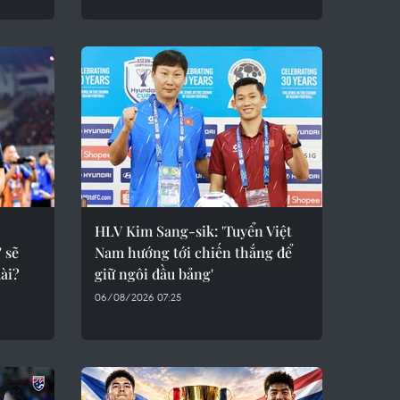
HLV Kim Sang-sik: 'Tuyển Việt
 sẽ
Nam hướng tới chiến thắng để
ài?
giữ ngôi đầu bảng'
06/08/2026 07:25