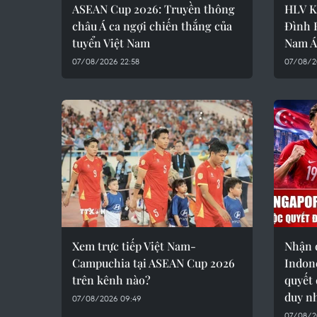
ASEAN Cup 2026: Truyền thông
HLV K
châu Á ca ngợi chiến thắng của
Đình 
tuyển Việt Nam
Nam Á
07/08/2026 22:58
07/08/2
Xem trực tiếp Việt Nam-
Nhận 
Campuchia tại ASEAN Cup 2026
Indone
trên kênh nào?
quyết 
duy n
07/08/2026 09:49
07/08/2