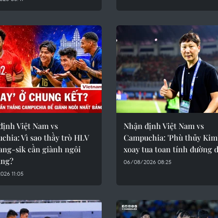
định Việt Nam vs
Nhận định Việt Nam vs
hia: Vì sao thầy trò HLV
Campuchia: 'Phù thủy Kim'
ang-sik cần giành ngôi
xoay tua toan tính đường d
ảng?
06/08/2026 08:25
026 11:05