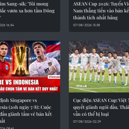
im Sang-sik: 'Tôi mong
ASEAN Cup 2026: Tuyển Vi
Bắc vươn xa hơn tầm Đông
Nam thẳng tiến vào bán kế
'
thành tích nhất bảng
026 16:54
07/08/2026 15:58
định Singapore vs
Cục diện ASEAN Cup: Việt
sia (20h ngày 7/8): Cuộc
quyết giành ngôi đầu, Thá
đấu giành tấm vé bán kết
vẫn có thể bị loại
hất
07/08/2026 02:29
026 08:41