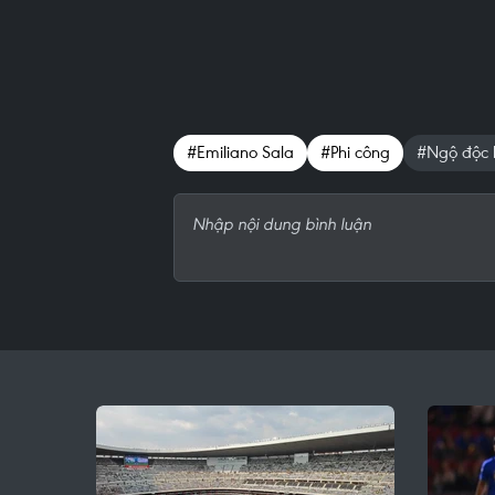
#Emiliano Sala
#Phi công
#Ngộ độc 