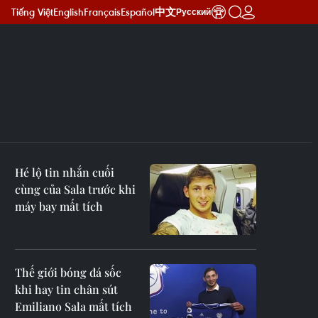
Tiếng Việt
English
Français
Español
中文
Русский
Hé lộ tin nhắn cuối
cùng của Sala trước khi
máy bay mất tích
Thế giới bóng đá sốc
khi hay tin chân sút
Emiliano Sala mất tích