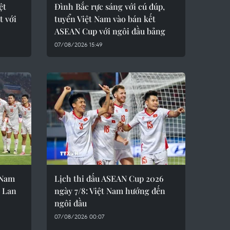
ệt
Đình Bắc rực sáng với cú đúp,
t với
tuyển Việt Nam vào bán kết
ASEAN Cup với ngôi đầu bảng
07/08/2026 15:49
 Nam
Lịch thi đấu ASEAN Cup 2026
i Lan
ngày 7/8: Việt Nam hướng đến
ngôi đầu
07/08/2026 00:07