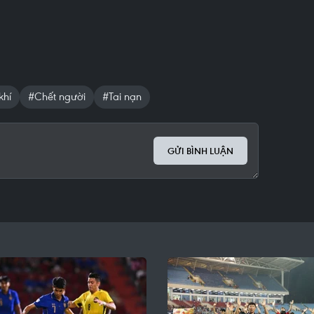
khí
#Chết người
#Tai nạn
GỬI BÌNH LUẬN