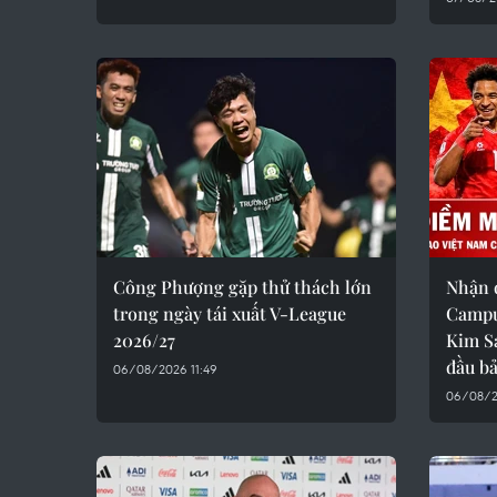
Công Phượng gặp thử thách lớn
Nhận 
trong ngày tái xuất V-League
Campuc
2026/27
Kim S
đầu b
06/08/2026 11:49
06/08/2