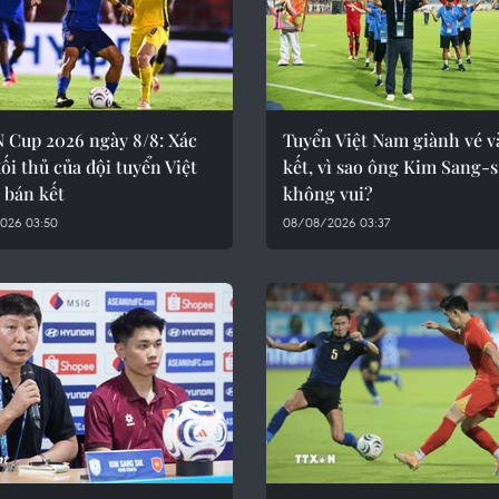
 Cup 2026 ngày 8/8: Xác
Tuyển Việt Nam giành vé v
ối thủ của đội tuyển Việt
kết, vì sao ông Kim Sang-s
 bán kết
không vui?
026 03:50
08/08/2026 03:37